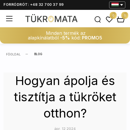
FORRÓDRÓT: +48 32 700 37 99
0
0
Minden termék az
alapkínálatból
-5%
kód:
PROMO5
BLOG
FŐOLDAL
Hogyan ápolja és
tisztítja a tükröket
otthon?
ápr, 12 2024