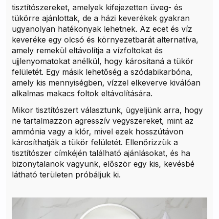
tisztítószereket, amelyek kifejezetten üveg- és
tükörre ajánlottak, de a házi keverékek gyakran
ugyanolyan hatékonyak lehetnek. Az ecet és víz
keveréke egy olcsó és környezetbarát alternatíva,
amely remekül eltávolítja a vízfoltokat és
ujjlenyomatokat anélkül, hogy károsítaná a tükör
felületét. Egy másik lehetőség a szódabikarbóna,
amely kis mennyiségben, vízzel elkeverve kiválóan
alkalmas makacs foltok eltávolítására.
Mikor tisztítószert választunk, ügyeljünk arra, hogy
ne tartalmazzon agresszív vegyszereket, mint az
ammónia vagy a klór, mivel ezek hosszútávon
károsíthatják a tükör felületét. Ellenőrizzük a
tisztítószer címkéjén található ajánlásokat, és ha
bizonytalanok vagyunk, először egy kis, kevésbé
látható területen próbáljuk ki.