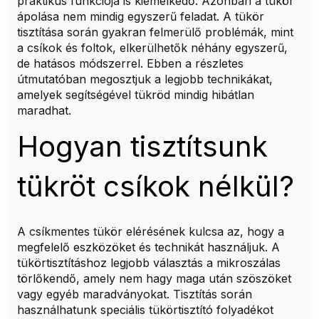
praktikus funkciója is kiemelkedő. Azonban a tükör
ápolása nem mindig egyszerű feladat. A tükör
tisztítása során gyakran felmerülő problémák, mint
a csíkok és foltok, elkerülhetők néhány egyszerű,
de hatásos módszerrel. Ebben a részletes
útmutatóban megosztjuk a legjobb technikákat,
amelyek segítségével tükröd mindig hibátlan
maradhat.
Hogyan tisztítsunk
tükröt csíkok nélkül?
A csíkmentes tükör elérésének kulcsa az, hogy a
megfelelő eszközöket és technikát használjuk. A
tükörtisztításhoz legjobb választás a mikroszálas
törlőkendő, amely nem hagy maga után szöszöket
vagy egyéb maradványokat. Tisztítás során
használhatunk speciális tükörtisztító folyadékot