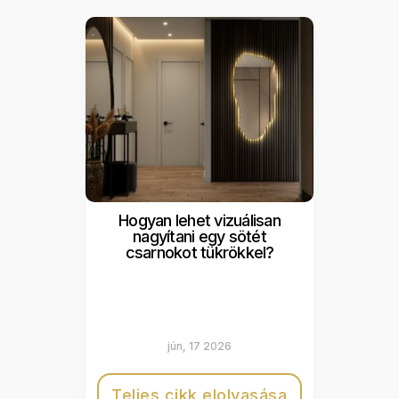
Hogyan lehet vizuálisan
nagyítani egy sötét
csarnokot tükrökkel?
jún, 17 2026
Teljes cikk elolvasása