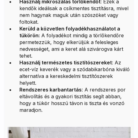
Használj mikroszálas törlőkendőt
: Ezek a
kendők ideálisak a csíkmentes tisztításra, mivel
nem hagynak maguk után szöszöket vagy
foltokat.
Kerüld a közvetlen folyadékhasználatot a
tükörön:
A folyadékot mindig a törlőkendőre
permetezzük, hogy elkerüljük a felesleges
nedvességet, ami a keret alá szivárogva kárt
tehet.
Használj természetes tisztítószereket
: Az
ecet-víz keverék vagy a szódabikarbóna kiváló
alternatíva a kereskedelmi tisztítószerek
helyett.
Rendszeres karbantartás
: A rendszeres por
eltávolítás és a gyakori tisztítás segít abban,
hogy a tükör hosszú távon is tiszta és vonzó
maradjon.