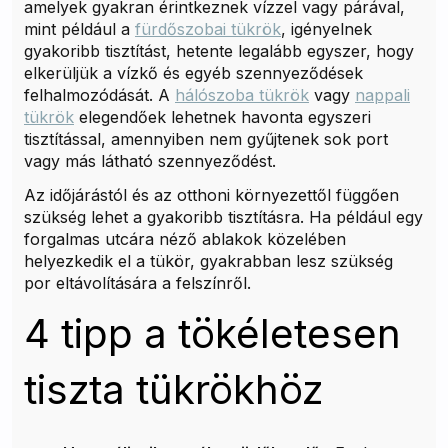
amelyek gyakran érintkeznek vízzel vagy párával,
mint például a
fürdőszobai tükrök
, igényelnek
gyakoribb tisztítást, hetente legalább egyszer, hogy
elkerüljük a vízkő és egyéb szennyeződések
felhalmozódását. A
hálószoba tükrök
vagy
nappali
tükrök
elegendőek lehetnek havonta egyszeri
tisztítással, amennyiben nem gyűjtenek sok port
vagy más látható szennyeződést.
Az időjárástól és az otthoni környezettől függően
szükség lehet a gyakoribb tisztításra. Ha például egy
forgalmas utcára néző ablakok közelében
helyezkedik el a tükör, gyakrabban lesz szükség
por eltávolítására a felszínről.
4 tipp a tökéletesen
tiszta tükrökhöz