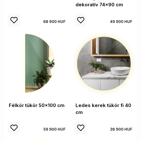
dekoratív 74x90 cm
68 900 HUF
49 900 HUF
Félkör tükör 50x100 cm
Ledes kerek tükör fi 40
cm
59 900 HUF
36 900 HUF