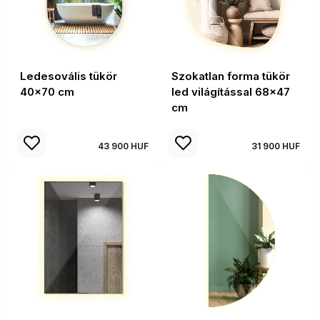
Ledesovális tükör
Szokatlan forma tükör
40x70 cm
led világítással 68x47
cm
43 900 HUF
31 900 HUF