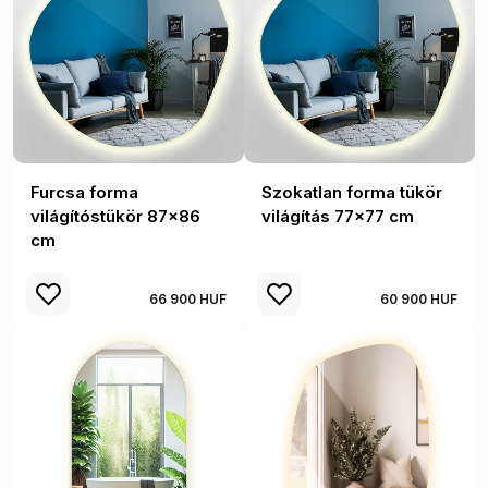
Furcsa forma
Szokatlan forma tükör
világítóstükör 87x86
világítás 77x77 cm
cm
66 900 HUF
60 900 HUF