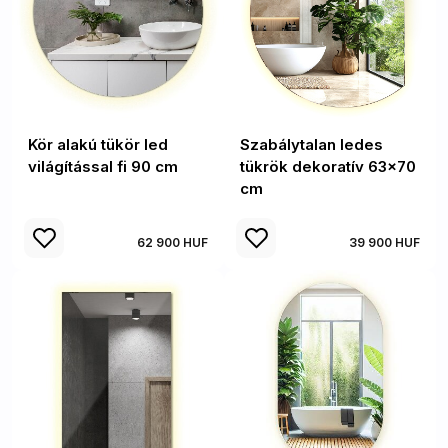
Kör alakú tükör led
Szabálytalan ledes
világítással fi 90 cm
tükrök dekoratív 63x70
cm
62 900 HUF
39 900 HUF