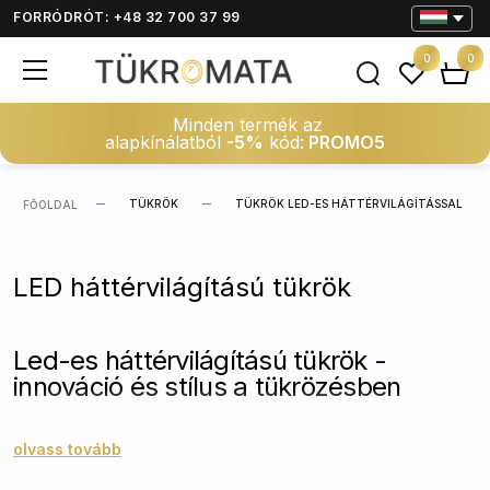
FORRÓDRÓT: +48 32 700 37 99
0
0
Minden termék az
alapkínálatból
-5%
kód:
PROMO5
TÜKRÖK
TÜKRÖK LED-ES HÁTTÉRVILÁGÍTÁSSAL
FŐOLDAL
LED háttérvilágítású tükrök
Led-es háttérvilágítású tükrök -
innováció és stílus a tükrözésben
Fedezze fel a led-es háttérvilágítású tükrök új
olvass tovább
dimenzióját, ahol a legújabb technológiai fejlesztések