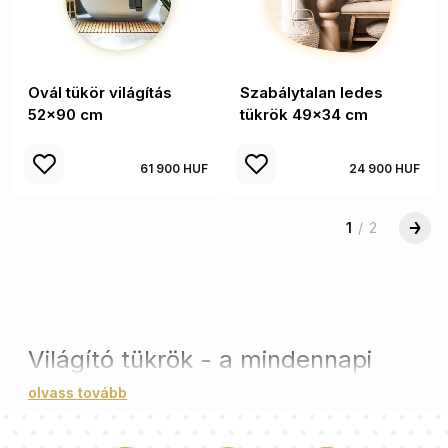
Ovál tükör világítás
Szabálytalan ledes
52x90 cm
tükrök 49x34 cm
61 900 HUF
24 900 HUF
1
/
2
Világító tükrök - a mindennapi
használat eleganciája
olvass tovább
A led-es háttérvilágítással ellátott tükrök tökéletes