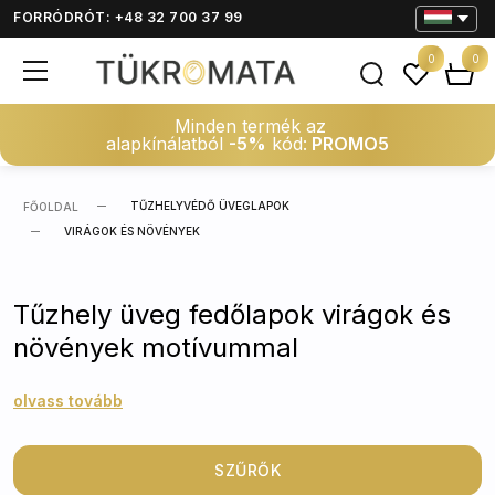
FORRÓDRÓT: +48 32 700 37 99
0
0
Minden termék az
alapkínálatból
-5%
kód:
PROMO5
TŰZHELYVÉDŐ ÜVEGLAPOK
FŐOLDAL
VIRÁGOK ÉS NÖVÉNYEK
Tűzhely üveg fedőlapok virágok és
növények motívummal
olvass tovább
SZŰRŐK