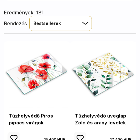
Eredmények: 181
Rendezés
Bestsellerek
Tűzhelyvédő Piros
Tűzhelyvédő üveglap
pipacs virágok
Zöld és arany levelek
15 400 HUF
17 400 HUF