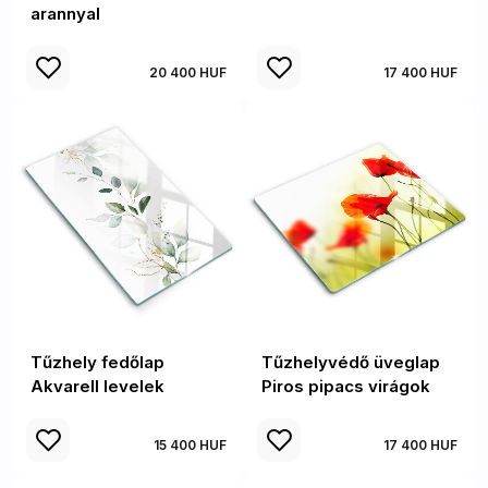
arannyal
20 400 HUF
17 400 HUF
Tűzhely fedőlap
Tűzhelyvédő üveglap
Akvarell levelek
Piros pipacs virágok
15 400 HUF
17 400 HUF