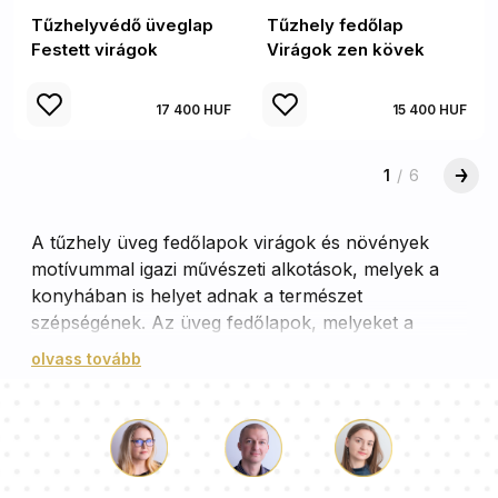
Tűzhelyvédő üveglap
Tűzhely fedőlap
Festett virágok
Virágok zen kövek
17 400 HUF
15 400 HUF
1
/
6
A tűzhely üveg fedőlapok virágok és növények
motívummal igazi művészeti alkotások, melyek a
konyhában is helyet adnak a természet
szépségének. Az üveg fedőlapok, melyeket a
tűzhely védelmére terveztek, nem csak
olvass tovább
praktikusak, de esztétikai élményt is nyújtanak. A
különböző virág- és növénymotívumok, melyekkel
díszítették őket, a természet harmóniáját és
frissességét hozzák el otthonunkba. A színes,
élethű minták, melyek az üveg fedőlapokon