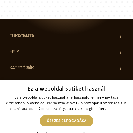
Luke
Paulina
Dorothy
pompáznak, minden konyhát feldobnak, és egyedi,
Tanácsadói csapatunk válaszol a kérdéseire!
stílusos megjelenést kölcsönöznek nekik. Ezek a
tűzhely üveg fedőlapok nem csak a tűzhelyet védik
a karcolásoktól és a kosztól, de a konyhát is
személyesebbé, otthonosabbá teszik.
TUKROMATA
HELY
KATEGÓRIÁK
HASZNOS INFORMÁCIÓK
Ez a weboldal sütiket használ
Ez a weboldal sütiket használ a felhasználói élmény javítása
KAPCSOLAT
érdekében. A weboldalunk használatával Ön hozzájárul az összes süti
használatához, a Cookie szabályzatunknak megfelelően.
Bővebben
ÖSSZES ELFOGADÁSA
2026 © Tukromata – Minden jog fenntartva. Az online áruház üzemeltetője: