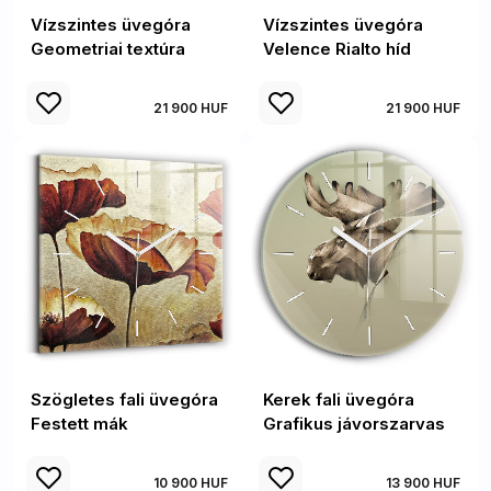
Vízszintes üvegóra
Vízszintes üvegóra
Geometriai textúra
Velence Rialto híd
21 900 HUF
21 900 HUF
Szögletes fali üvegóra
Kerek fali üvegóra
Festett mák
Grafikus jávorszarvas
10 900 HUF
13 900 HUF