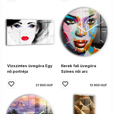
Vízszintes üvegóra Egy
Kerek fali üvegóra
nő portréja
Színes női arc
21 900 HUF
13 900 HUF