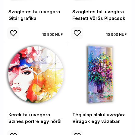
Szögletes fali üvegóra
Szögletes fali üvegóra
Gitár grafika
Festett Vörös Pipacsok
10 900 HUF
10 900 HUF
Kerek fali üvegóra
Téglalap alakú üvegóra
Színes portré egy nőről
Virágok egy vázában