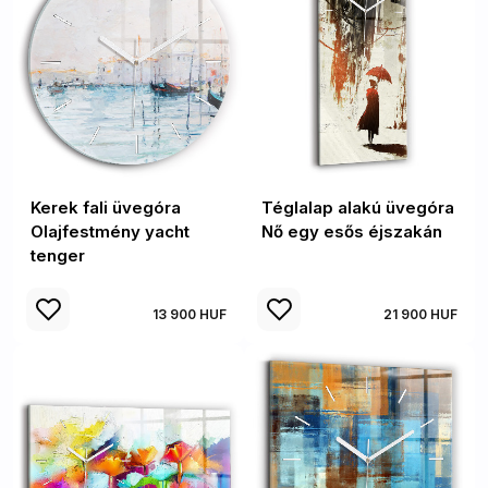
Kerek fali üvegóra
Téglalap alakú üvegóra
Olajfestmény yacht
Nő egy esős éjszakán
tenger
13 900 HUF
21 900 HUF