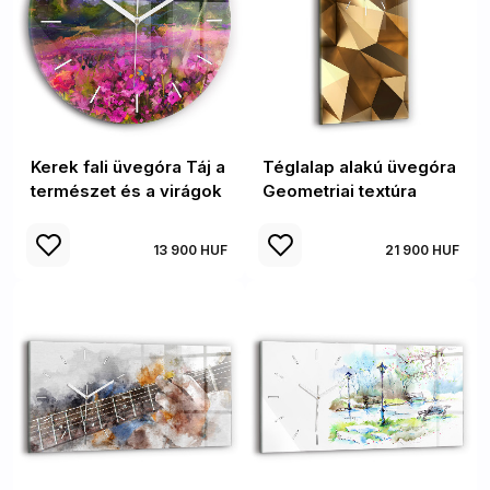
Kerek fali üvegóra Táj a
Téglalap alakú üvegóra
természet és a virágok
Geometriai textúra
13 900 HUF
21 900 HUF