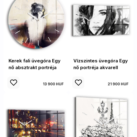
Kerek fali üvegóra Egy
Vízszintes üvegóra Egy
nő absztrakt portréja
nő portréja akvarell
13 900 HUF
21 900 HUF