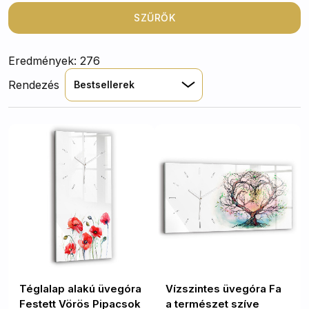
gyönyörű nyomatok, a modern dizájn és a csendes
mechanizmus biztosítja, hogy minden darab nemcsak
SZŰRŐK
praktikus, hanem dekoratív elem is legyen otthonában.
Különböző formákban és stílusokban elérhetőek, így
Eredmények: 276
biztosan megtalálja az Ön ízlésének megfelelőt!
Rendezés
Bestsellerek
Téglalap alakú üvegóra
Vízszintes üvegóra Fa
Festett Vörös Pipacsok
a természet szíve