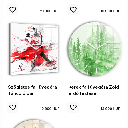
21 900 HUF
10 900 HUF
Szögletes fali üvegóra
Kerek fali üvegóra Zöld
Táncoló pár
erdő festése
10 900 HUF
13 900 HUF