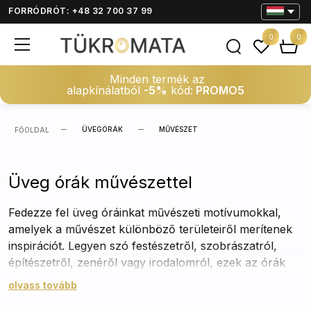
FORRÓDRÓT: +48 32 700 37 99
0
0
Minden termék az
alapkínálatból
-5%
kód:
PROMO5
ÜVEGÓRÁK
MŰVÉSZET
FŐOLDAL
Üveg órák művészettel
Fedezze fel üveg óráinkat művészeti motívumokkal,
amelyek a művészet különböző területeiről merítenek
inspirációt. Legyen szó festészetről, szobrászatról,
építészetről, zenéről vagy irodalomról, ezek az órák
mindenki számára tökéletesek, akik értékelik a
olvass tovább
szépséget és a kreativitást minden formában. A