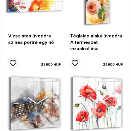
Vízszintes üvegóra
Téglalap alakú üvegóra
színes portré egy nő
A természet
vizualizálása
21 900 HUF
21 900 HUF