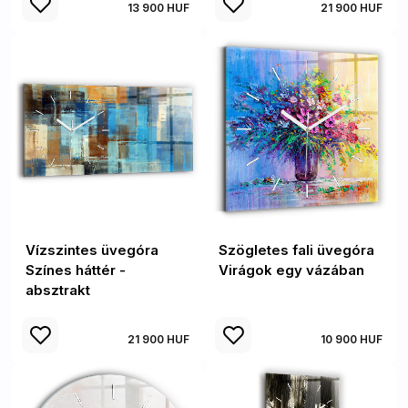
13 900 HUF
21 900 HUF
Vízszintes üvegóra
Szögletes fali üvegóra
Színes háttér -
Virágok egy vázában
absztrakt
21 900 HUF
10 900 HUF