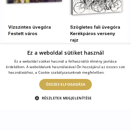
Vízszintes üvegóra
Szögletes fali üvegóra
Festett város
Kerékpáros verseny
rajz
Ez a weboldal sütiket használ
21 900 HUF
10 900 HUF
Ez a weboldal sütiket használ a felhasználói élmény javítása
érdekében. A weboldalunk használatával Ön hozzájárul az összes süti
használatához, a Cookie szabályzatunknak megfelelően.
Bővebben
1
/
8
ÖSSZES ELFOGADÁSA
Üveg órák művészettel – a
kreativitás és a szépség
RÉSZLETEK MEGJELENÍTÉSE
találkozása
Az üveg órák művészettel kategóriánk minden
olvass tovább
darabja nemcsak a művészet iránti szenvedélyt