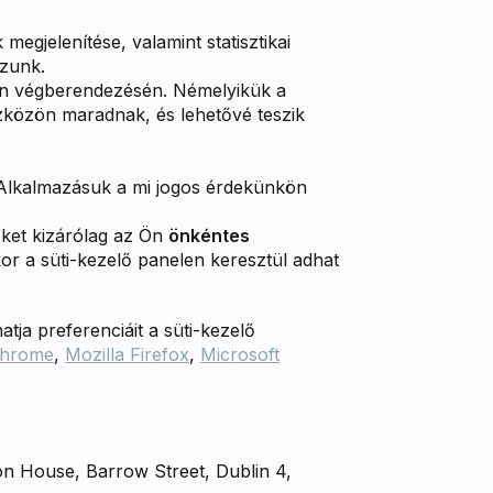
egjelenítése, valamint statisztikai
azunk.
Ön végberendezésén. Némelyikük a
közön maradnak, és lehetővé teszik
 Alkalmazásuk a mi jogos érdekünkön
eket kizárólag az Ön
önkéntes
or a süti-kezelő panelen keresztül adhat
ja preferenciáit a süti-kezelő
Chrome
,
Mozilla Firefox
,
Microsoft
on House, Barrow Street, Dublin 4,