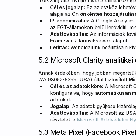
Írország) által nyújtott webanalitikai szolgá
Cél és jogalap:
Ez az eszköz lehetővé
alapja az Ön
önkéntes hozzájárulása 
IP-anonimizálás:
A Google Analytics 
az EGT-államokon belül lerövidíti, mi
Adattovábbítás:
Az információk tová
Framework
tanúsítványon alapul.
Letiltás:
Weboldalunk beállításain kívü
5.2 Microsoft Clarity analitika
Annak érdekében, hogy jobban megértsük 
WA 98052-6399, USA) által biztosított
Mic
Cél és az adatok köre:
A Microsoft C
konfigurálva, hogy
automatikusan m
adatokat.
Jogalap:
Az adatok gyűjtése kizáról
Adattovábbítás:
A Microsoft az USA-
részletek a
Microsoft Adatvédelmi Ny
5.3 Meta Pixel (Facebook Pixel