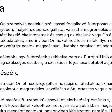
a
z Ön személyes adatait a szállítással foglalkozó futárpost
en, melyik fizetési szolgáltatót választ a megrendelés sorá
etést kezelő hitelintézetnek és esetleg az általunk vagy Ön ál
ik az adatokat, amennyiben Ön fiókot hoz létre náluk. Ilye
a hozzáférési adatok megadásával. Ilyenkor hatályos az adott 
lgáltatók vagy futárcégek székhelye nem az Európai Unió e
ag szükséges esetben, a szerződés teljesítése céljából adju
részére
 után Ön ehhez kifejezetten hozzájárul, átadjuk az e-mail
latot a megrendelés leszállítása előtt, értesítés vagy a sz
ató megfelelő üzenet küldésével az elérhetőségi címünkre
gnek közvetlenül küldött üzenet útján az alábbiakban mega
célra megadott adatokat, amennyiben kifejezetten nem járul