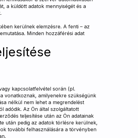
tját, a küldött adatok mennyiségét és a
.
kében kerülnek elemzésre. A fenti – az
 bemutatása. Minden hozzáférési adat
ljesítése
agy kapcsolatfelvétel során (pl.
tokra vonatkoznak, amilyenekre szükségünk
ása nélkül nem lehet a megrendelést
l adódik. Az Ön által szolgáltatott
zerződés teljesítése után az Ön adatainak
lte után pedig az adatok törlésre kerülnek,
zok további felhasználására a törvényben
an.