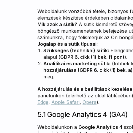
Weboldalunk vonzóbbá tétele, bizonyos fun
elemzések készítése érdekében oldalainko
Mik azok a sütik?
A sütik kisméretű szöve
böngésző munkamenetének befejezése után
számunkra, hogy felismerjük az Ön böngész
Jogalap és a sütik típusai:
Szükséges (technikai) sütik:
Elengedhe
alapul (
GDPR 6. cikk (1) bek. f) pont
).
Analitikai és marketing sütik:
(többek k
hozzájárulása (GDPR 6. cikk (1) bek. a)
meg.
A hozzájárulás és a beállítások kezelése
panelünkön (elérhető az oldal láblécében).
Edge
,
Apple Safari
,
Opera
).
5.1 Google Analytics 4 (GA4)
Weboldalunkon a
Google Analytics 4
szol