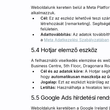
Weboldalunk keretein belül a Meta Platform
alkalmazzuk.
Cél:
Ez az eszköz lehetővé teszi szá
létrehozását (remarketing). Segítség
felületein.
Adattovábbítás:
Az adatok továbbít
a
Meta Adatkezelési Szabályzatában
5.4 Hotjar elemző eszköz
A felhasználói viselkedés elemzése és we
Business Centre, 5th Floor, Dragonara Road
Cél és az adatok köre:
A Hotjar segí
hogy
automatikusan maszkolja az ű
Jogalap:
Ezt az eszközt kizárólag a
Letiltás:
Használhatja a hivatalos le
5.5 Google Ads hirdetési rend
Weboldalunk keretében a Google Ireland L