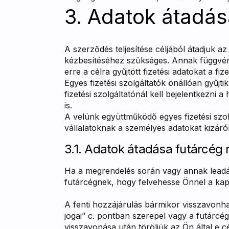
3. Adatok átadás
A szerződés teljesítése céljából átadjuk a
kézbesítéséhez szükséges. Annak függvényéb
erre a célra gyűjtött fizetési adatokat a fiz
Egyes fizetési szolgáltatók önállóan gyűjt
fizetési szolgáltatónál kell bejelentkezni 
is.
A velünk együttműködő egyes fizetési szo
vállalatoknak a személyes adatokat kizáról
3.1. Adatok átadása futárcég 
Ha a megrendelés során vagy annak leadása
futárcégnek, hogy felvehesse Önnel a kapcso
A fenti hozzájárulás bármikor visszavonh
jogai” c. pontban szerepel vagy a futárcé
visszavonása után töröljük az Ön által e 