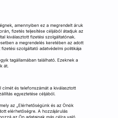
ai cégnek, amennyiben ez a megrendelt áruk
n, fizetés teljesítése céljából átadjuk az
tal kiválasztott fizetési szolgáltatónak.
n esetben a megrendelés keretében az adott
fizetési szolgáltató adatvédelmi politikája
gyik tagállamában található. Ezeknek a
k át.
 címét és telefonszámát a kiválasztott
állítás egyeztetése céljából.
, mely az „Elérhetőségünk és az Önök
dott elérhetőségre. A hozzájárulás
 hozzá az Ön adatainak más célra való