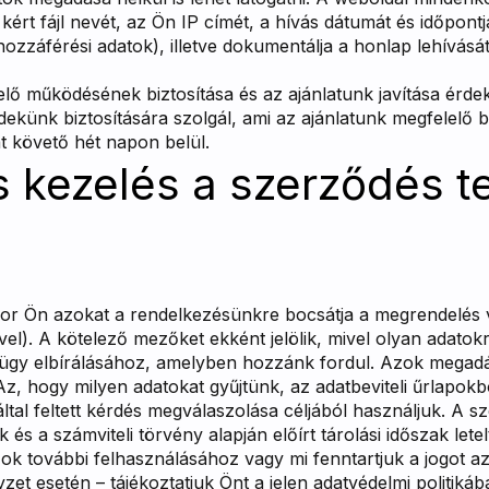
 a kért fájl nevét, az Ön IP címét, a hívás dátumát és időpon
hozzáférési adatok), illetve dokumentálja a honlap lehívását
lő működésének biztosítása és az ajánlatunk javítása érde
dekünk biztosítására szolgál, ami az ajánlatunk megfelelő
át követő hét napon belül.
s kezelés a szerződés te
kor Ön azokat a rendelkezésünkre bocsátja a megrendelés v
ével). A kötelező mezőket ekként jelölik, mivel olyan ada
 ügy elbírálásához, amelyben hozzánk fordul. Azok megad
. Az, hogy milyen adatokat gyűjtünk, az adatbeviteli űrlapokbó
által feltett kérdés megválaszolása céljából használjuk. A s
 és a számviteli törvény alapján előírt tárolási időszak lete
ok további felhasználásához vagy mi fenntartjuk a jogot a
zet esetén – tájékoztatjuk Önt a jelen adatvédelmi politikáb