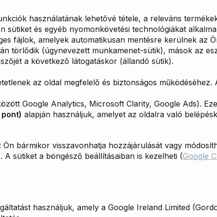
kciók használatának lehetővé tétele, a releváns termékek m
n sütiket és egyéb nyomonkövetési technológiákat alkalm
ges fájlok, amelyek automatikusan mentésre kerülnek az 
 törlődik (úgynevezett munkamenet-sütik), mások az esz
őjét a következő látogatáskor (állandó sütik).
tetlenek az oldal megfelelő és biztonságos működéséhez.
özött Google Analytics, Microsoft Clarity, Google Ads). Ez
 pont)
alapján használjuk, amelyet az oldalra való belépésk
:
Ön bármikor visszavonhatja hozzájárulását vagy módosíthat
 A sütiket a böngésző beállításaiban is kezelheti (
Google 
gáltatást használjuk, amely a Google Ireland Limited (Gord