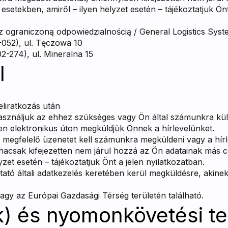
tekben, amiről – ilyen helyzet esetén – tájékoztatjuk Önt 
 ograniczoną odpowiedzialnością / General Logistics Syste
-052), ul. Tęczowa 10
2-274), ul. Mineralna 15
l
eliratkozás után
lhasználjuk az ehhez szükséges vagy Ön által számunkra kül
sen elektronikus úton megküldjük Önnek a hírlevelünket.
 megfelelő üzenetet kell számunkra megküldeni vagy a hírle
, hacsak kifejezetten nem járul hozzá az Ön adatainak más
zet esetén – tájékoztatjuk Önt a jelen nyilatkozatban.
tató általi adatkezelés keretében kerül megküldésre, akinek
agy az Európai Gazdasági Térség területén található.
-k) és nyomonkövetési t