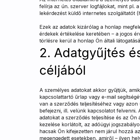
felírja az ún. szerver logfájlokat, mint pl.
lekérdezést küldő internetes szolgáltatót (
Ezek az adatok kizárólag a honlap megfele
érdekek értékelése keretében – a jogos ér
törlésre kerül a honlap Ön általi látogatás
2. Adatgyűjtés é
céljából
A személyes adatokat akkor gyűjtjük, ami
kapcsolattartó űrlap vagy e-mail segítség
van a szerződés teljesítéséhez vagy azon
befejezni, ill. velünk kapcsolatot felvenni
adatokat a szerződés teljesítése és az Ön 
kezelése korlátolt, az adóügyi jogszabályok
hacsak Ön kifejezetten nem járul hozzá az
megengedett esetekben, amiről – ilyen hely