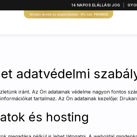
14 NAPOS ELÁLLÁSI JOG
GYOR
Minden termék az alapkínálatból
-5%
kód:
PROMO5
et adatvédelmi szabál
zletünk iránt. Az Ön adatainak védelme nagyon fontos szám
nformációkat tartalmaz. Az Ön adatainak kezelője: Drukarni
datok és hosting
tok megadása nélkül is lehet látogatni. A weboldal mindenk