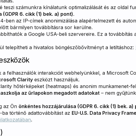
ltatás.
 teszi számunkra kínálatunk optimalizálását és az oldal fun
(GDPR 6. cikk (1) bek. a) pont)
.
4-ben az IP-címek anonimizálása alapértelmezett és autom
előtt bármilyen továbbításra sor kerülne.
bbíthatók a Google USA-beli szervereire. Ez a továbbítás
l telepítheti a hivatalos böngészőbővítményt a letiltáshoz:
i eszközök
a felhasználók interakcióit webhelyünkkel, a Microsoft C
rosoft Clarity
eszközt használjuk.
larity hőtérképeket (heatmaps) és anonim munkamenet-felv
aszkolja az űrlapokon megadott adatokat
– nem gyűjtünk 
ag az Ön
önkéntes hozzájárulása (GDPR 6. cikk (1) bek. a) 
ba történő adattovábbítást az
EU-U.S. Data Privacy Fram
ilatkozatában
.
)