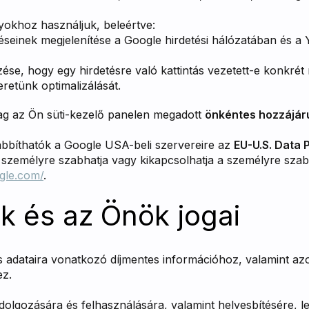
yokhoz használjuk, beleértve:
éseinek megjelenítése a Google hirdetési hálózatában és a
se, hogy egy hirdetésre való kattintás vezetett-e konkrét 
eretünk optimalizálását.
lag az Ön süti-kezelő panelen megadott
önkéntes hozzájárul
bbíthatók a Google USA-beli szervereire az
EU-U.S. Data
t személyre szabhatja vagy kikapcsolhatja a személyre szab
ogle.com/
.
k és az Önök jogai
s adataira vonatkozó díjmentes információhoz, valamint az
ez.
dolgozására és felhasználására, valamint helyesbítésére, le