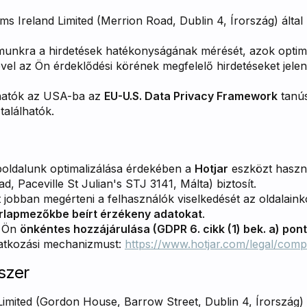
s Ireland Limited (Merrion Road, Dublin 4, Írország) által 
munkra a hirdetések hatékonyságának mérését, azok optima
ével az Ön érdeklődési körének megfelelő hirdetéseket jel
hatók az USA-ba az
EU-U.S. Data Privacy Framework
tanús
találhatók.
boldalunk optimalizálása érdekében a
Hotjar
eszközt haszná
, Paceville St Julian's STJ 3141, Málta) biztosít.
t jobban megérteni a felhasználók viselkedését az oldalain
rlapmezőkbe beírt érzékeny adatokat
.
z Ön
önkéntes hozzájárulása (GDPR 6. cikk (1) bek. a) pont
iratkozási mechanizmust:
https://www.hotjar.com/legal/comp
szer
imited (Gordon House, Barrow Street, Dublin 4, Írország) 