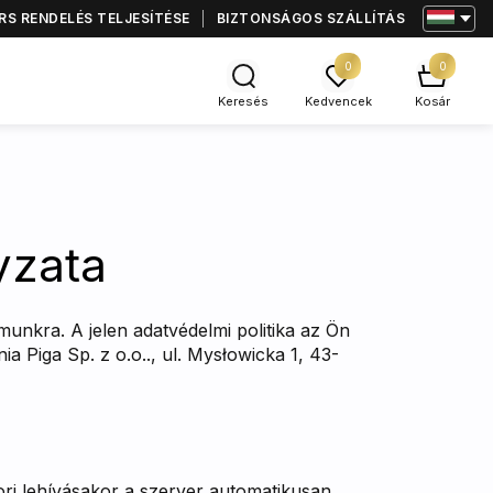
S RENDELÉS TELJESÍTÉSE
BIZTONSÁGOS SZÁLLÍTÁS
0
0
Keresés
Kedvencek
Kosár
yzata
unkra. A jelen adatvédelmi politika az Ön
a Piga Sp. z o.o.., ul. Mysłowicka 1, 43-
ori lehívásakor a szerver automatikusan