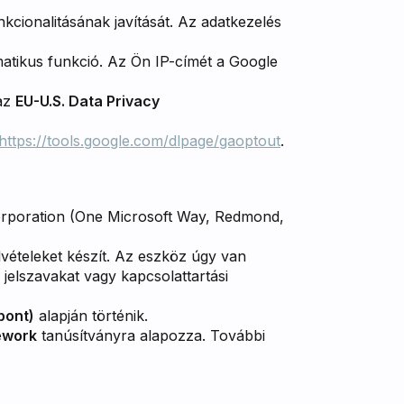
kcionalitásának javítását. Az adatkezelés
atikus funkció. Az Ön IP-címét a Google
 az
EU-U.S. Data Privacy
https://tools.google.com/dlpage/gaoptout
.
orporation (One Microsoft Way, Redmond,
ételeket készít. Az eszköz úgy van
jelszavakat vagy kapcsolattartási
pont)
alapján történik.
ework
tanúsítványra alapozza. További