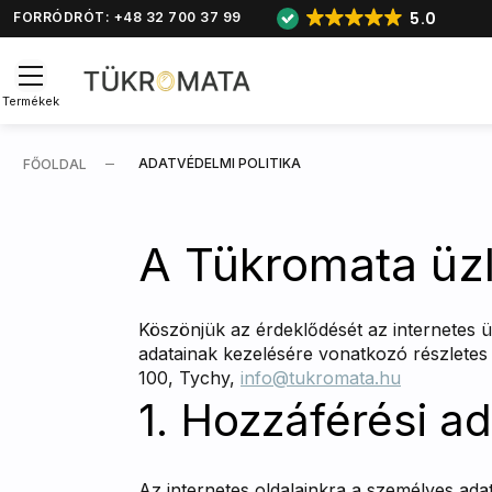
5.0
FORRÓDRÓT: +48 32 700 37 99
Termékek
ADATVÉDELMI POLITIKA
FŐOLDAL
A Tükromata üzl
Köszönjük az érdeklődését az internetes ü
adatainak kezelésére vonatkozó részletes i
100, Tychy,
info@tukromata.hu
1. Hozzáférési a
Az internetes oldalainkra a személyes ada