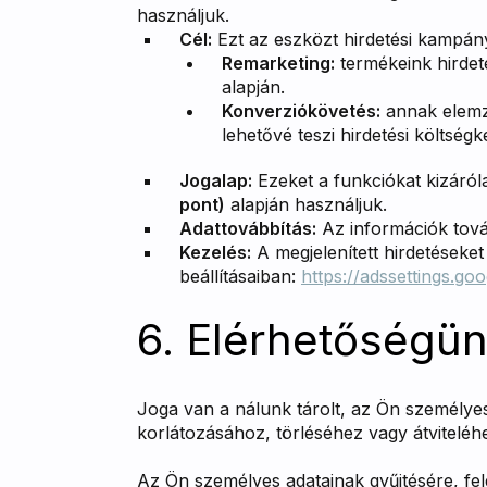
használjuk.
Cél:
Ezt az eszközt hirdetési kampán
Remarketing:
termékeink hirdet
alapján.
Konverziókövetés:
annak elemzé
lehetővé teszi hirdetési költségk
Jogalap:
Ezeket a funkciókat kizáró
pont)
alapján használjuk.
Adattovábbítás:
Az információk tová
Kezelés:
A megjelenített hirdetéseke
beállításaiban:
https://adssettings.go
6. Elérhetőségün
Joga van a nálunk tárolt, az Ön személye
korlátozásához, törléséhez vagy átviteléh
Az Ön személyes adatainak gyűjtésére, fel