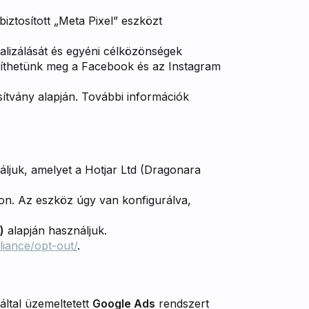
biztosított „Meta Pixel” eszközt
lizálását és egyéni célközönségek
eníthetünk meg a Facebook és az Instagram
ítvány alapján. További információk
ljuk, amelyet a Hotjar Ltd (Dragonara
kon. Az eszköz úgy van konfigurálva,
)
alapján használjuk.
liance/opt-out/
.
által üzemeltetett
Google Ads
rendszert