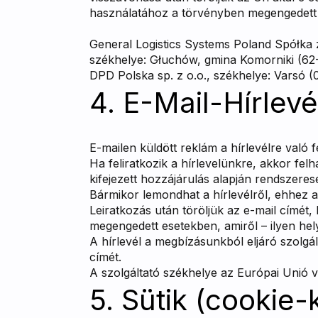
használatához a törvényben megengedett ese
General Logistics Systems Poland Spółka z
székhelye: Głuchów, gmina Komorniki (62
DPD Polska sp. z o.o., székhelye: Varsó (0
4. E-Mail-Hírlevé
E-mailen küldött reklám a hírlevélre való f
Ha feliratkozik a hírlevelünkre, akkor fe
kifejezett hozzájárulás alapján rendszere
Bármikor lemondhat a hírlevélről, ehhez a
Leiratkozás után töröljük az e-mail címét
megengedett esetekben, amiről – ilyen hely
A hírlevél a megbízásunkból eljáró szolgál
címét.
A szolgáltató székhelye az Európai Unió v
5. Sütik (cookie