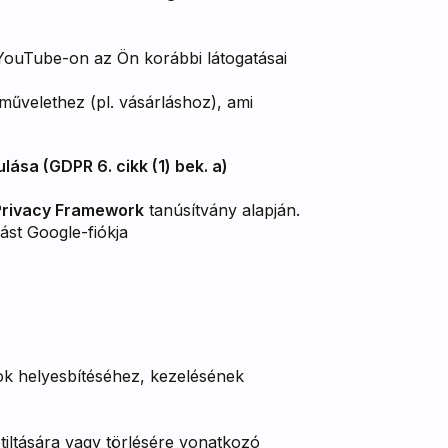
 YouTube-on az Ön korábbi látogatásai
művelethez (pl. vásárláshoz), ami
ása (GDPR 6. cikk (1) bek. a)
 Privacy Framework
tanúsítvány alapján.
ást Google-fiókja
ok helyesbítéséhez, kezelésének
tiltására vagy törlésére vonatkozó