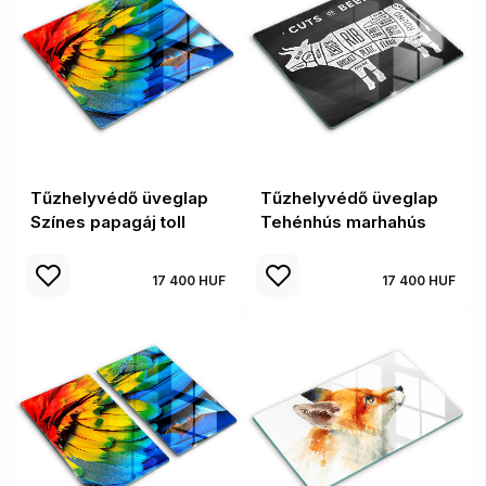
Tűzhelyvédő üveglap
Tűzhelyvédő üveglap
Színes papagáj toll
Tehénhús marhahús
17 400 HUF
17 400 HUF