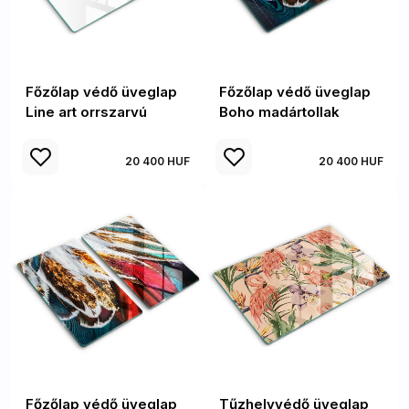
Főzőlap védő üveglap
Főzőlap védő üveglap
Line art orrszarvú
Boho madártollak
20 400 HUF
20 400 HUF
Főzőlap védő üveglap
Tűzhelyvédő üveglap