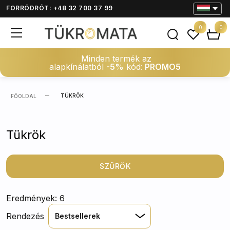
FORRÓDRÓT: +48 32 700 37 99
0
0
Minden termék az
alapkínálatból
-5%
kód:
PROMO5
TÜKRÖK
FŐOLDAL
Tükrök
SZŰRŐK
Eredmények: 6
Rendezés
Bestsellerek