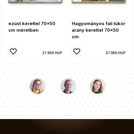
ezüst kerettel 70x50
Hagyományos fali tükör
cm méretben
arany kerettel 70x50
cm
21 350 HUF
21 350 HUF
Luke
Paulina
Dorothy
Tanácsadói csapatunk válaszol a kérdéseire!