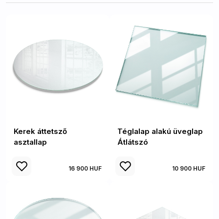
Kerek áttetsző
Téglalap alakú üveglap
asztallap
Átlátszó
16 900 HUF
10 900 HUF