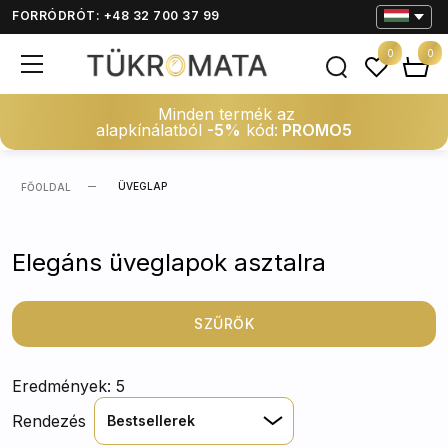
FORRÓDRÓT: +48 32 700 37 99
0
0
Minden termék az
alapkínálatból
-5%
kód:
PROMO5
ÜVEGLAP
FŐOLDAL
Elegáns üveglapok asztalra
SZŰRŐK
Eredmények: 5
Rendezés
Bestsellerek