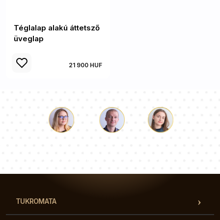
Téglalap alakú áttetsző
üveglap
21 900 HUF
Luke
Paulina
Dorothy
Tanácsadói csapatunk válaszol a kérdéseire!
TUKROMATA