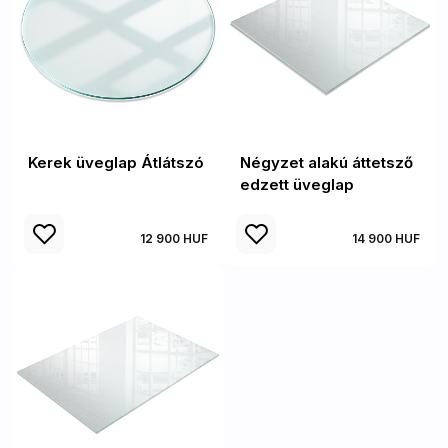
Kerek üveglap Átlátszó
Négyzet alakú áttetsző
edzett üveglap
12 900 HUF
14 900 HUF