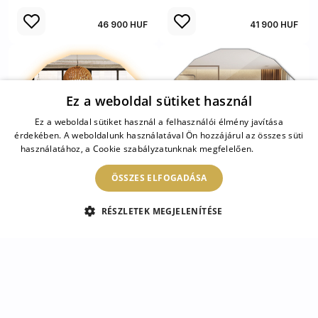
46 900 HUF
41 900 HUF
Ez a weboldal sütiket használ
Ez a weboldal sütiket használ a felhasználói élmény javítása
érdekében. A weboldalunk használatával Ön hozzájárul az összes süti
használatához, a Cookie szabályzatunknak megfelelően.
Bővebben
ÖSSZES ELFOGADÁSA
RÉSZLETEK MEGJELENÍTÉSE
Sokszögű tükör LED
Sokszögű tükör
60x60 cm
esztétikai 80x80 cm
29 900 HUF
34 900 HUF