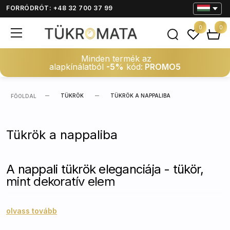
FORRÓDRÓT: +48 32 700 37 99
0
0
Minden termék az
alapkínálatból
-5%
kód:
PROMO5
TÜKRÖK
TÜKRÖK A NAPPALIBA
FŐOLDAL
Tükrök a nappaliba
A nappali tükrök eleganciája - tükör,
mint dekoratív elem
Fedezze fel a nappali tükrök gazdag választékát, ahol
olvass tovább
minden darab egyesíti a funkcionalitást és a stílust,