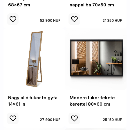
68x67 cm
nappaliba 70x50 cm
52 900 HUF
21 350 HUF
Nagy álló tükör tölgyfa
Modern tükör fekete
14x61 in
kerettel 80x60 cm
27 900 HUF
25 150 HUF