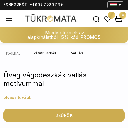
FORRÓDRÓT: +48 32 700 37 99
0
0
Minden termék az
alapkínálatból
-5%
kód:
PROMO5
VÁGÓDESZKÁK
VALLÁS
FŐOLDAL
Üveg vágódeszkák vallás
motívummal
olvass tovább
SZŰRŐK