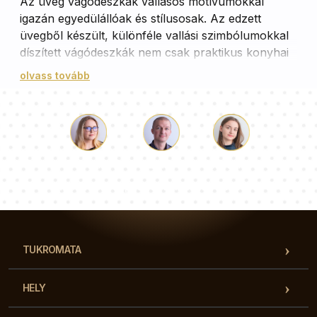
Az üveg vágódeszkák vallásos motívumokkal
igazán egyedülállóak és stílusosak. Az edzett
üvegből készült, különféle vallási szimbólumokkal
díszített vágódeszkák nem csak praktikus konyhai
eszközök, hanem igazi dekorációs elemek is. A
olvass tovább
meleg ételek tálalására is alkalmasak, így tökéletes
választás lehetnek egy elegáns vacsorához. A
vallásos motívumokkal ellátott üveg vágódeszkák
különleges atmoszférát teremtenek a konyhában,
és hozzáadnak egy kis személyes érintést a
Luke
Paulina
Dorothy
főzéshez.
Tanácsadói csapatunk válaszol a kérdéseire!
TUKROMATA
HELY