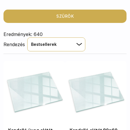
hőtől, miközben elegáns megjelenést kölcsönöznek a
helyiségnek. Legyen szó klasszikus átlátszó változatról
vagy egyedi dekoratív mintáról, nálunk megtalálja a
SZŰRŐK
tökéletes kiegészítőt kandallója vagy szabadon álló
kályhája mellé.
Eredmények: 640
Rendezés
Bestsellerek