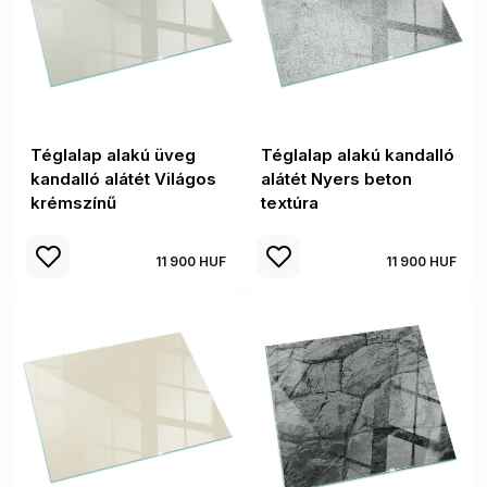
Téglalap alakú üveg
Téglalap alakú kandalló
kandalló alátét Világos
alátét Nyers beton
krémszínű
textúra
11 900 HUF
11 900 HUF