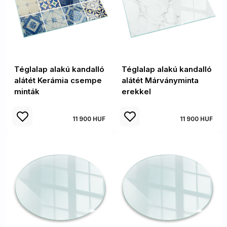
Téglalap alakú kandalló
Téglalap alakú kandalló
alátét Kerámia csempe
alátét Márványminta
minták
erekkel
11 900 HUF
11 900 HUF