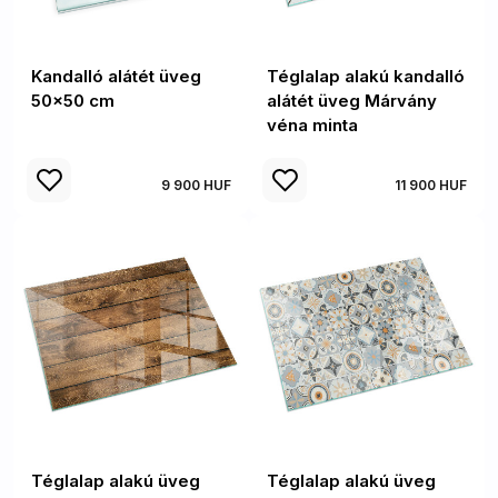
Kandalló alátét üveg
Téglalap alakú kandalló
50x50 cm
alátét üveg Márvány
véna minta
9 900 HUF
11 900 HUF
Téglalap alakú üveg
Téglalap alakú üveg