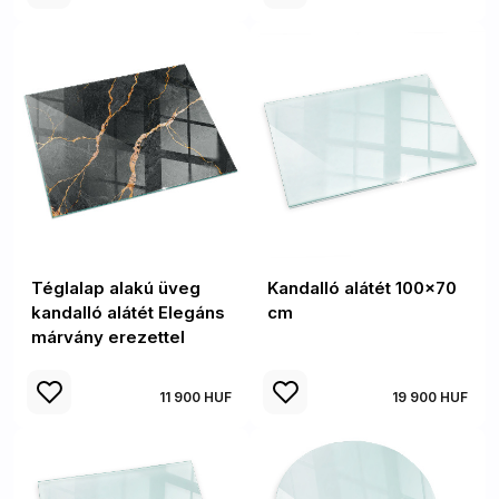
Téglalap alakú üveg
Kandalló alátét 100x70
kandalló alátét Elegáns
cm
márvány erezettel
11 900 HUF
19 900 HUF