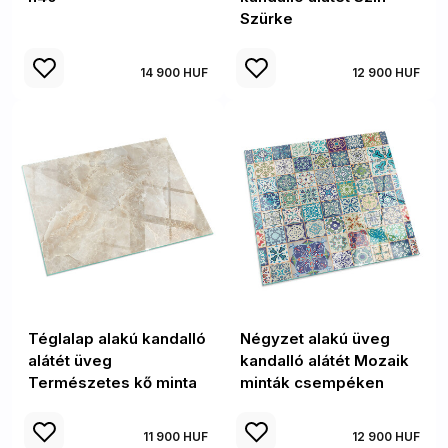
Szürke
14 900 HUF
12 900 HUF
Téglalap alakú kandalló
Négyzet alakú üveg
alátét üveg
kandalló alátét Mozaik
Természetes kő minta
minták csempéken
11 900 HUF
12 900 HUF