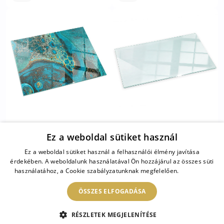
Téglalap alakú üveg
Kandalló üveg alátét
Ez a weboldal sütiket használ
kandalló alátét
120x60 cm
Absztrakt organikus
Ez a weboldal sütiket használ a felhasználói élmény javítása
minta
érdekében. A weboldalunk használatával Ön hozzájárul az összes süti
használatához, a Cookie szabályzatunknak megfelelően.
Bővebben
11 900 HUF
19 900 HUF
ÖSSZES ELFOGADÁSA
RÉSZLETEK MEGJELENÍTÉSE
1
/
18