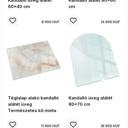
Kandalló üveg alátét
Kandalló alátét 80x60
60x40 cm
cm
8 900 HUF
14 900 HUF
Téglalap alakú kandalló
Kandalló üveg alátét
alátét üveg
80x70 cm
Természetes kő minta
11 900 HUF
18 900 HUF