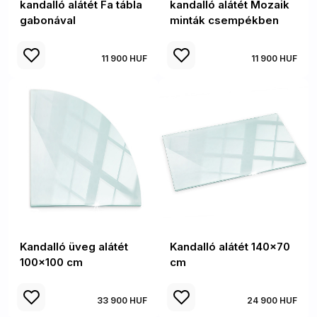
kandalló alátét Fa tábla
kandalló alátét Mozaik
gabonával
minták csempékben
11 900 HUF
11 900 HUF
Kandalló üveg alátét
Kandalló alátét 140x70
100x100 cm
cm
33 900 HUF
24 900 HUF