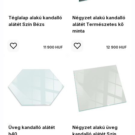
Téglalap alakú kandalló
Négyzet alakú kandalló
alátét Szín Bézs
alátét Természetes kő
minta
11 900 HUF
12 900 HUF
Üveg kandalló alátét
Négyzet alakú üveg
h40
kandalló alátét Szín