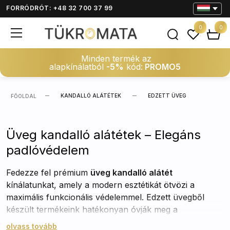
FORRÓDRÓT: +48 32 700 37 99
0
0
Minden termék az
alapkínálatból
-5%
kód:
PROMO5
KANDALLÓ ALÁTÉTEK
EDZETT ÜVEG
FŐOLDAL
Üveg kandalló alátétek – Elegáns
padlóvédelem
Fedezze fel prémium
üveg kandalló alátét
kínálatunkat, amely a modern esztétikát ötvözi a
maximális funkcionális védelemmel. Edzett üvegből
készült termékeink hatékonyan óvják meg a
padlóburkolatot a kipattanó parázstól, a hamutól és a
olvass tovább