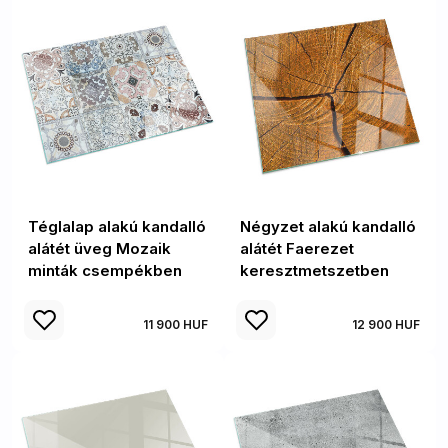
Téglalap alakú kandalló
Négyzet alakú kandalló
alátét üveg Mozaik
alátét Faerezet
minták csempékben
keresztmetszetben
11 900 HUF
12 900 HUF