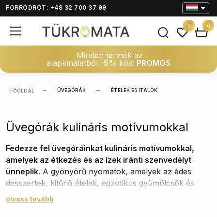
FORRÓDRÓT: +48 32 700 37 99
0
0
Minden termék az
alapkínálatból
-5%
kód:
PROMO5
ÜVEGÓRÁK
ÉTELEK ÉS ITALOK
FŐOLDAL
Üvegórák kulináris motívumokkal
Fedezze fel üvegóráinkat kulináris motívumokkal,
amelyek az étkezés és az ízek iránti szenvedélyt
ünneplik.
A gyönyörű nyomatok, amelyek az édes
desszertek, kitűnő ételek, egzotikus gyümölcsök és
frissítő koktélok világát idézik, tökéletes választást
olvass tovább
kínálnak minden gasztronómia iránt érdeklődő