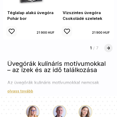
Téglalap alakú üvegóra
Vízszintes üvegóra
Pohár bor
Csokoládé szeletek
21 900 HUF
21 900 HUF
1
/
7
Üvegórák kulináris motívumokkal
– az ízek és az idő találkozása
Az üvegórák kulináris motívumokkal nemcsak
esztétikusak, hanem praktikusak is. A különböző
olvass tovább
formák – négyzet, kerek, valamint függőleges és
vízszintes téglalap – lehetővé teszik, hogy
bármilyen enteriőrbe illeszkedjenek, legyen szó a
konyháról, étkezőről, vagy akár egy modern