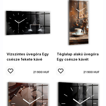
Vízszintes üvegóra Egy
Téglalap alakú üvegóra
csésze fekete kávé
Egy csésze kávét
21 900 HUF
21 900 HUF