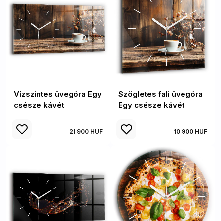
Vízszintes üvegóra Egy
Szögletes fali üvegóra
csésze kávét
Egy csésze kávét
21 900 HUF
10 900 HUF