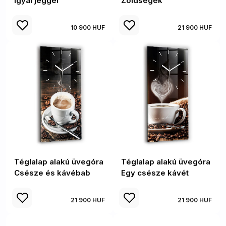
Igyál jéggel
Zöldségek
10 900 HUF
21 900 HUF
Téglalap alakú üvegóra
Téglalap alakú üvegóra
Csésze és kávébab
Egy csésze kávét
21 900 HUF
21 900 HUF