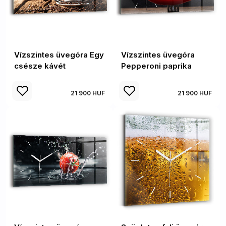
Vízszintes üvegóra Egy
Vízszintes üvegóra
csésze kávét
Pepperoni paprika
21 900 HUF
21 900 HUF