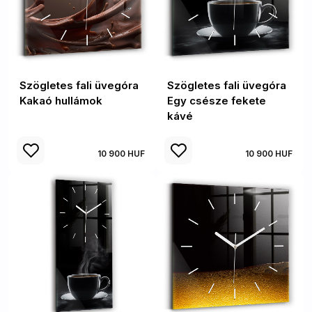
Szögletes fali üvegóra
Szögletes fali üvegóra
Kakaó hullámok
Egy csésze fekete
kávé
10 900 HUF
10 900 HUF