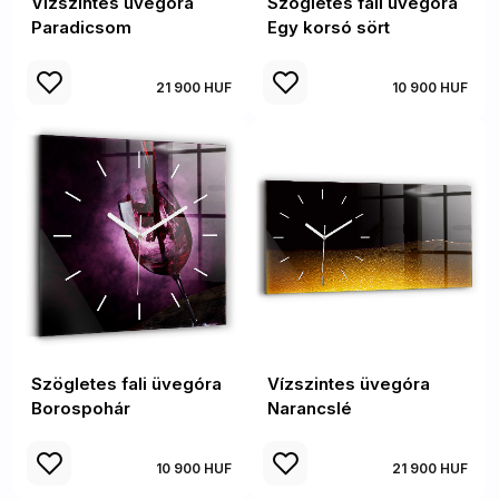
Vízszintes üvegóra
Szögletes fali üvegóra
Paradicsom
Egy korsó sört
21 900 HUF
10 900 HUF
Szögletes fali üvegóra
Vízszintes üvegóra
Borospohár
Narancslé
10 900 HUF
21 900 HUF