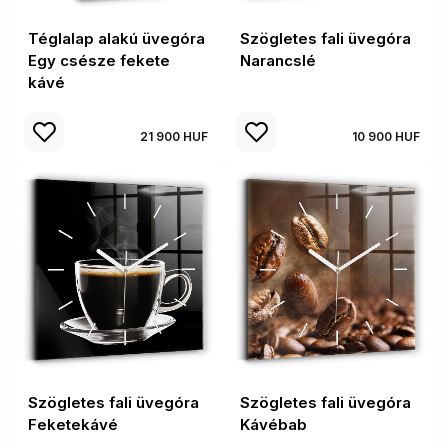
Téglalap alakú üvegóra
Szögletes fali üvegóra
Egy csésze fekete
Narancslé
kávé
21 900 HUF
10 900 HUF
Szögletes fali üvegóra
Szögletes fali üvegóra
Feketekávé
Kávébab