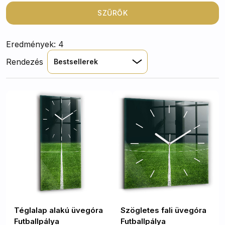
dizájn és a gyönyörű nyomatok nemcsak dekoratívak,
hanem praktikusak is, mivel a sima, csendes
SZŰRŐK
mechanizmus biztosítja a zavartalan működést. Akár
otthon, akár az irodában, ezek az órák stílusos
Eredmények: 4
kiegészítői lehetnek bármely helyiségnek.
Rendezés
Bestsellerek
Téglalap alakú üvegóra
Szögletes fali üvegóra
Futballpálya
Futballpálya