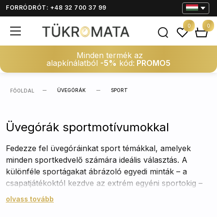
FORRÓDRÓT: +48 32 700 37 99
0
0
Minden termék az
alapkínálatból
-5%
kód:
PROMO5
ÜVEGÓRÁK
SPORT
FŐOLDAL
Üvegórák sportmotívumokkal
Fedezze fel üvegóráinkat sport témákkal, amelyek
minden sportkedvelő számára ideális választás. A
különféle sportágakat ábrázoló egyedi minták – a
csapatjátékoktól kezdve az extrém egyéni sportokig –
lehetővé teszik, hogy kifejezze a sport iránti szeretetét
olvass tovább
és a kedvenc csapata iránti támogatását. A modern