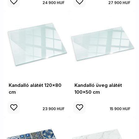
24 900 HUF
27 900 HUF
Kandalló alátét 120x80
Kandalló üveg alátét
cm
100x50 cm
23 900 HUF
15 900 HUF