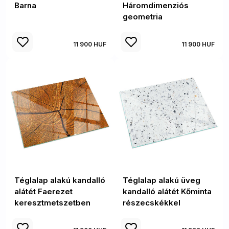
Barna
Háromdimenziós
geometria
11 900 HUF
11 900 HUF
Téglalap alakú kandalló
Téglalap alakú üveg
alátét Faerezet
kandalló alátét Kőminta
keresztmetszetben
részecskékkel