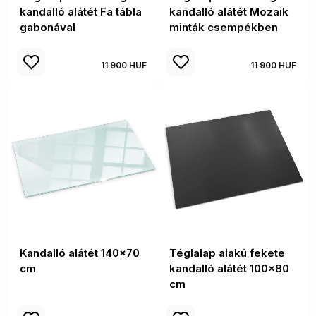
kandalló alátét Fa tábla
kandalló alátét Mozaik
gabonával
minták csempékben
11 900 HUF
11 900 HUF
Kandalló alátét 140x70
Téglalap alakú fekete
cm
kandalló alátét 100x80
cm