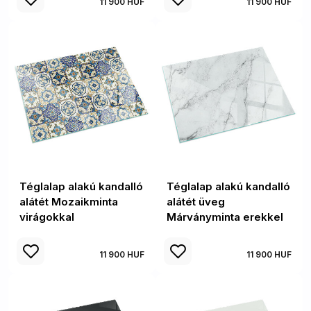
11 900 HUF
11 900 HUF
Téglalap alakú kandalló
Téglalap alakú kandalló
alátét Mozaikminta
alátét üveg
virágokkal
Márványminta erekkel
11 900 HUF
11 900 HUF