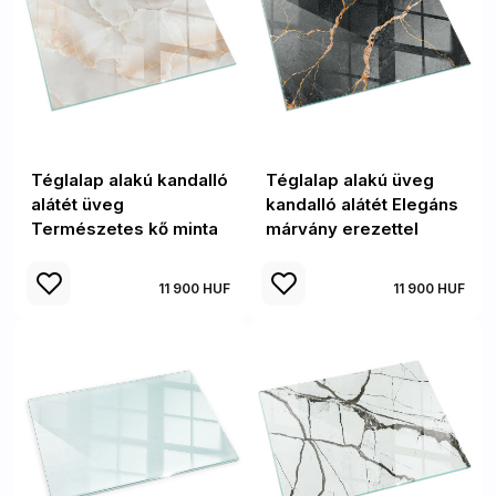
Téglalap alakú kandalló
Téglalap alakú üveg
alátét üveg
kandalló alátét Elegáns
Természetes kő minta
márvány erezettel
11 900 HUF
11 900 HUF