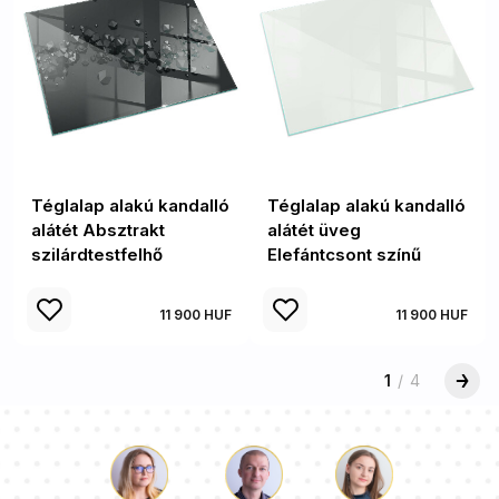
Téglalap alakú kandalló
Téglalap alakú kandalló
alátét Absztrakt
alátét üveg
szilárdtestfelhő
Elefántcsont színű
11 900 HUF
11 900 HUF
1
/
4