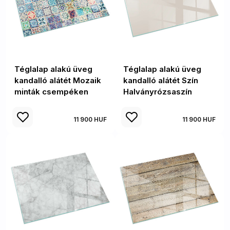
Téglalap alakú üveg
Téglalap alakú üveg
kandalló alátét Mozaik
kandalló alátét Szín
minták csempéken
Halványrózsaszín
11 900 HUF
11 900 HUF