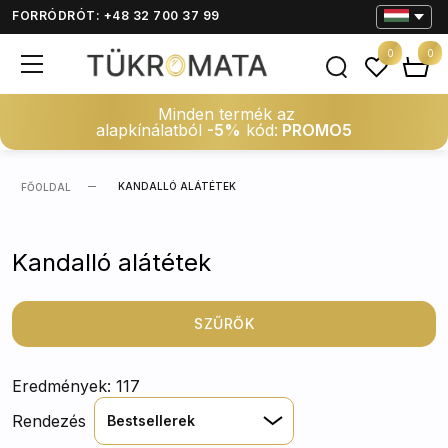
FORRÓDRÓT: +48 32 700 37 99
0
0
Minden termék az
alapkínálatból
-5%
kód:
PROMO5
KANDALLÓ ALÁTÉTEK
FŐOLDAL
Kandalló alátétek
SZŰRŐK
Eredmények: 117
Rendezés
Bestsellerek