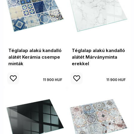
Téglalap alakú kandalló
Téglalap alakú kandalló
alátét Kerámia csempe
alátét Márványminta
minták
erekkel
11 900 HUF
11 900 HUF