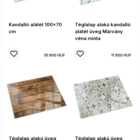
Kandalló alátét 100x70
Téglalap alakú kandalló
cm
alátét üveg Márvány
véna minta
19 900 HUF
11 900 HUF
Téglalap alakú üveg
Téglalap alakú üveg