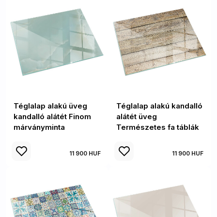
Téglalap alakú üveg
Téglalap alakú kandalló
kandalló alátét Finom
alátét üveg
márványminta
Természetes fa táblák
11 900 HUF
11 900 HUF