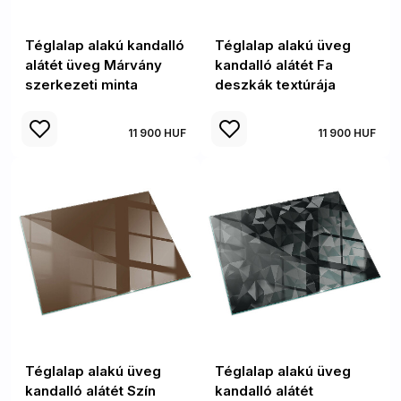
Téglalap alakú kandalló
Téglalap alakú üveg
alátét üveg Márvány
kandalló alátét Fa
szerkezeti minta
deszkák textúrája
11 900 HUF
11 900 HUF
Téglalap alakú üveg
Téglalap alakú üveg
kandalló alátét Szín
kandalló alátét