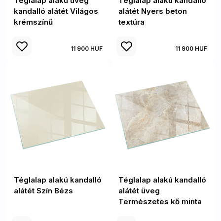
Téglalap alakú üveg
Téglalap alakú kandalló
kandalló alátét Világos
alátét Nyers beton
krémszínű
textúra
11 900 HUF
11 900 HUF
Téglalap alakú kandalló
Téglalap alakú kandalló
alátét Szín Bézs
alátét üveg
Természetes kő minta