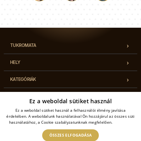
Luke
Paulina
Dorothy
Tanácsadói csapatunk válaszol a kérdéseire!
TUKROMATA
HELY
KATEGÓRIÁK
HASZNOS INFORMÁCIÓK
Ez a weboldal sütiket használ
Ez a weboldal sütiket használ a felhasználói élmény javítása
KAPCSOLAT
érdekében. A weboldalunk használatával Ön hozzájárul az összes süti
használatához, a Cookie szabályzatunknak megfelelően.
Bővebben
ÖSSZES ELFOGADÁSA