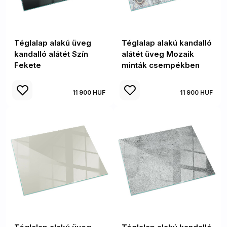
Téglalap alakú üveg
Téglalap alakú kandalló
kandalló alátét Szín
alátét üveg Mozaik
Fekete
minták csempékben
11 900 HUF
11 900 HUF