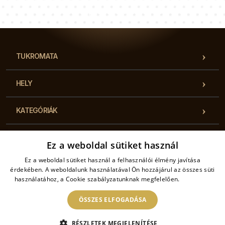
Tanácsadói csapatunk válaszol a kérdéseire!
TUKROMATA
HELY
KATEGÓRIÁK
HASZNOS INFORMÁCIÓK
Ez a weboldal sütiket használ
Ez a weboldal sütiket használ a felhasználói élmény javítása
KAPCSOLAT
érdekében. A weboldalunk használatával Ön hozzájárul az összes süti
használatához, a Cookie szabályzatunknak megfelelően.
Bővebben
ÖSSZES ELFOGADÁSA
2026 © Tukromata – Minden jog fenntartva. Az online áruház üzemeltetője:
RÉSZLETEK MEGJELENÍTÉSE
Drukarnia Piga.pl Sp. z o.o. EU ÁFA : PL6462933172