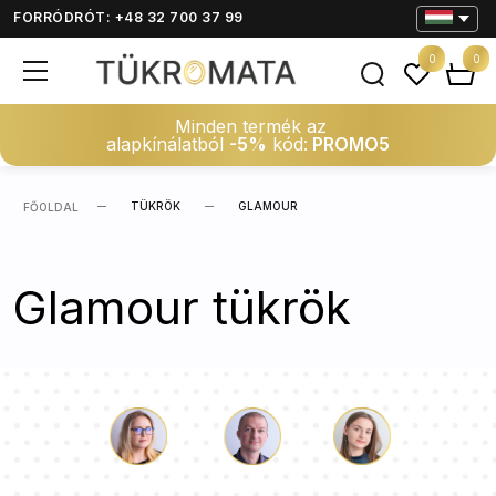
FORRÓDRÓT: +48 32 700 37 99
0
0
Minden termék az
alapkínálatból
-5%
kód:
PROMO5
TÜKRÖK
GLAMOUR
FŐOLDAL
Glamour tükrök
Luke
Paulina
Dorothy