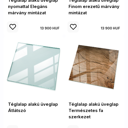
Téglalap alakú üveglap
Téglalap alakú üveglap
nyomattal Elegáns
Finom erezetű márvány
márvány mintázat
mintázat
13 900 HUF
13 900 HUF
Téglalap alakú üveglap
Téglalap alakú üveglap
Átlátszó
Természetes fa
szerkezet