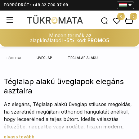
FORRÓDRÓT: +48 32 700 37 99
0
0
Minden termék az
alapkínálatból
-5%
kód:
PROMO5
ÜVEGLAP
TÉGLALAP ALAKÚ
FŐOLDAL
Téglalap alakú üveglapok elegáns
asztalra
Az elegáns, Téglalap alakú üveglap stílusos megoldás,
ha szeretnéd megújítani otthonod hangulatát anélkül,
hogy lecserélnéd a teljes bútort. Ideális választás
étkezőbe, nappaliba vagy irodába, hiszen
modern,
mégis időtálló megjelenést
kölcsönöz. Válassz a
olvass tovább