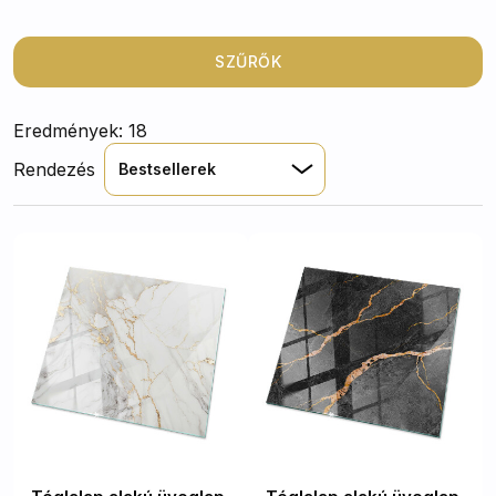
különböző minták közül, és fedezd fel, hogyan
alakítják át az asztalra üveglapok a mindennapi
tereket
.
SZŰRŐK
Eredmények: 18
Rendezés
Bestsellerek