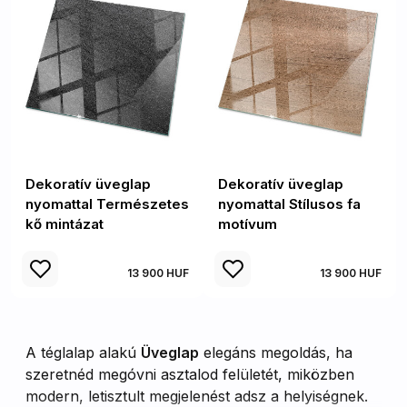
Dekoratív üveglap
Dekoratív üveglap
nyomattal Természetes
nyomattal Stílusos fa
kő mintázat
motívum
13 900 HUF
13 900 HUF
A téglalap alakú
Üveglap
elegáns megoldás, ha
szeretnéd megóvni asztalod felületét, miközben
modern, letisztult megjelenést adsz a helyiségnek.