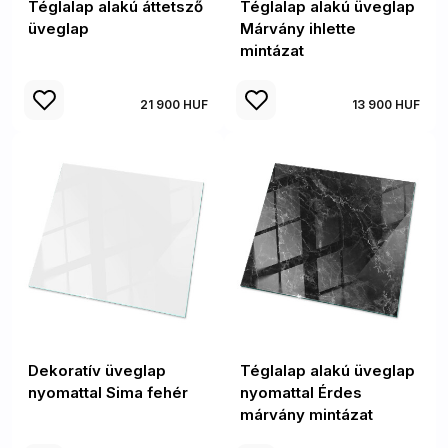
Téglalap alakú áttetsző
Téglalap alakú üveglap
üveglap
Márvány ihlette
mintázat
21 900 HUF
13 900 HUF
Dekoratív üveglap
Téglalap alakú üveglap
nyomattal Sima fehér
nyomattal Érdes
márvány mintázat