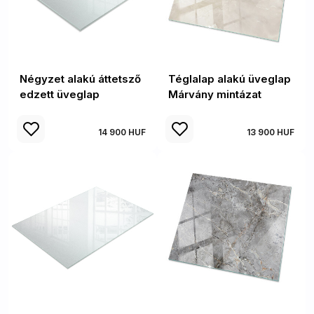
Négyzet alakú áttetsző
Téglalap alakú üveglap
edzett üveglap
Márvány mintázat
14 900 HUF
13 900 HUF