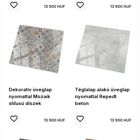
13 900 HUF
13 900 HUF
Dekoratív üveglap
Téglalap alakú üveglap
nyomattal Mozaik
nyomattal Repedt
stílusú díszek
beton
13 900 HUF
13 900 HUF