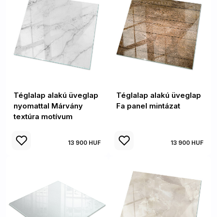
Téglalap alakú üveglap
Téglalap alakú üveglap
nyomattal Márvány
Fa panel mintázat
textúra motívum
13 900 HUF
13 900 HUF