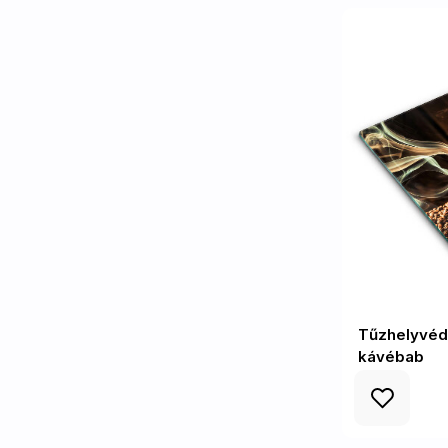
Tűzhelyvéd
kávébab