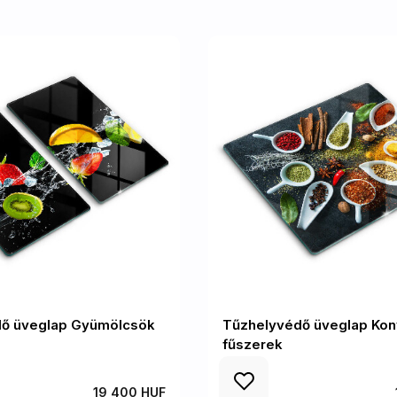
dő üveglap Gyümölcsök
Tűzhelyvédő üveglap Kon
fűszerek
19 400 HUF