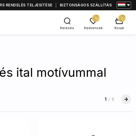
S RENDELÉS TELJESÍTÉSE
BIZTONSÁGOS SZÁLLÍTÁS
0
0
Keresés
Kedvencek
Kosár
és ital motívummal
1
/
8