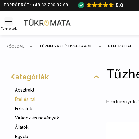
5.0
FORRÓDRÓT: +48 32 700 37 99
Termékek
TŰZHELYVÉDŐ ÜVEGLAPOK
ÉTEL ÉS ITAL
FŐOLDAL
Tűzhe
Kategóriák
Absztrakt
Étel és ital
Eredmények:
Feliratok
Virágok és növények
Állatok
Egyéb