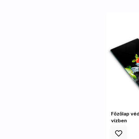
Főzőlap vé
vízben