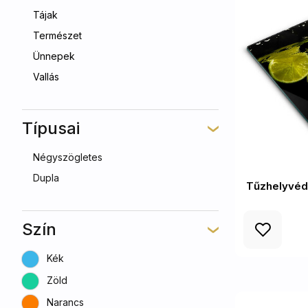
Tájak
Természet
Ünnepek
Vallás
Típusai
Négyszögletes
Dupla
Tűzhelyvéd
Szín
Kék
Zöld
Narancs