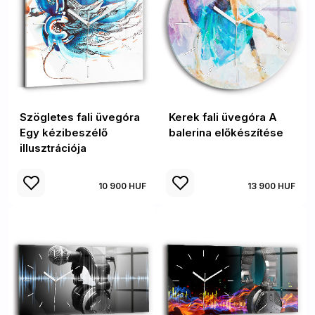
Szögletes fali üvegóra
Kerek fali üvegóra A
Egy kézibeszélő
balerina előkészítése
illusztrációja
10 900 HUF
13 900 HUF