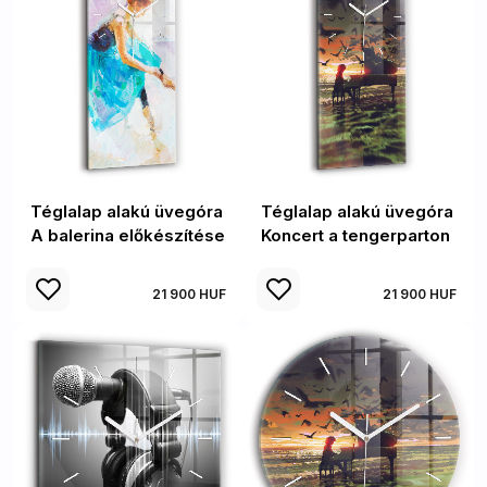
Téglalap alakú üvegóra
Téglalap alakú üvegóra
A balerina előkészítése
Koncert a tengerparton
21 900 HUF
21 900 HUF