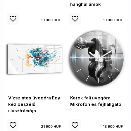
hanghullámok
10 900 HUF
10 900 HUF
Vízszintes üvegóra Egy
Kerek fali üvegóra
kézibeszélő
Mikrofon és fejhallgató
illusztrációja
21 900 HUF
13 900 HUF