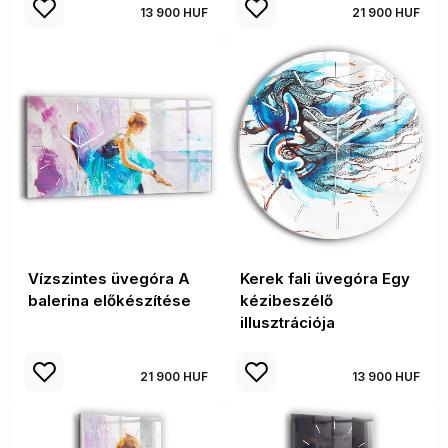
13 900 HUF
21 900 HUF
Vízszintes üvegóra A
Kerek fali üvegóra Egy
balerina előkészítése
kézibeszélő
illusztrációja
21 900 HUF
13 900 HUF