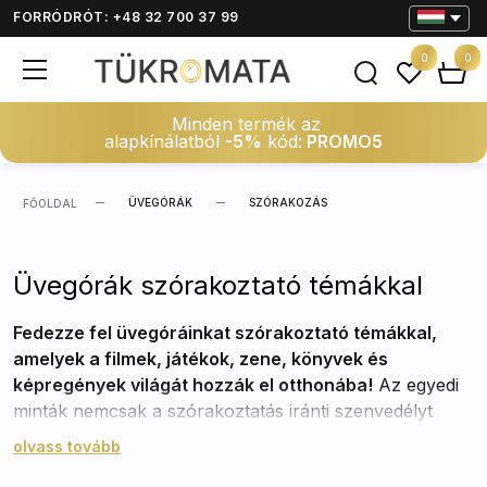
FORRÓDRÓT: +48 32 700 37 99
0
0
Minden termék az
alapkínálatból
-5%
kód:
PROMO5
ÜVEGÓRÁK
SZÓRAKOZÁS
FŐOLDAL
Üvegórák szórakoztató témákkal
Fedezze fel üvegóráinkat szórakoztató témákkal,
amelyek a filmek, játékok, zene, könyvek és
képregények világát hozzák el otthonába!
Az egyedi
minták nemcsak a szórakoztatás iránti szenvedélyt
tükrözik, hanem minden szabadidős tevékenységet
olvass tovább
izgalmasabbá és szórakoztatóbbá varázsolnak. A