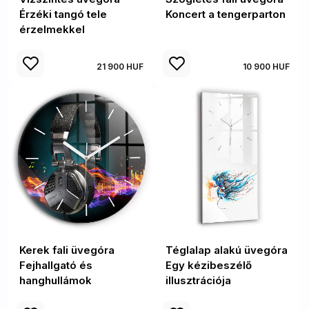
Érzéki tangó tele
Koncert a tengerparton
érzelmekkel
21 900 HUF
10 900 HUF
Kerek fali üvegóra
Téglalap alakú üvegóra
Fejhallgató és
Egy kézibeszélő
hanghullámok
illusztrációja