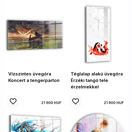
Vízszintes üvegóra
Téglalap alakú üvegóra
Koncert a tengerparton
Érzéki tangó tele
érzelmekkel
21 900 HUF
21 900 HUF