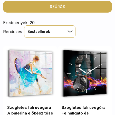
csendes mechanizmus és a gyönyörű nyomatok
egyaránt praktikusak és dekoratívak, így ezek az órák
SZŰRŐK
bármelyik helyiségben megállják a helyüket – legyen
szó nappaliról, hálószobáról vagy akár egy
Eredmények: 20
játékteremről.
Rendezés
Bestsellerek
Szögletes fali üvegóra
Szögletes fali üvegóra
A balerina előkészítése
Fejhallgató és