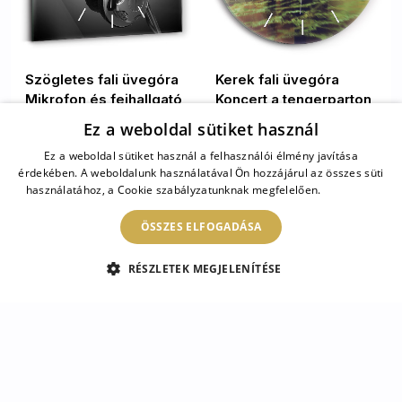
Szögletes fali üvegóra
Kerek fali üvegóra
Mikrofon és fejhallgató
Koncert a tengerparton
Ez a weboldal sütiket használ
10 900 HUF
13 900 HUF
Ez a weboldal sütiket használ a felhasználói élmény javítása
érdekében. A weboldalunk használatával Ön hozzájárul az összes süti
használatához, a Cookie szabályzatunknak megfelelően.
Bővebben
Üvegórák szórakoztató témákkal
ÖSSZES ELFOGADÁSA
– szórakozás a falon
RÉSZLETEK MEGJELENÍTÉSE
Az üvegórák szórakoztató témákkal nemcsak az
idő pontos mérését biztosítják, hanem a
olvass tovább
szórakoztató műfajok iránti szeretetet is
kifejezik.
A különböző formák – négyzet, kerek,
valamint függőleges és vízszintes téglalap –
lehetővé teszik, hogy ezek az órák bármilyen térbe