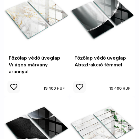
Főzőlap védő üveglap
Főzőlap védő üveglap
Világos márvány
Absztrakció fémmel
arannyal
19 400 HUF
19 400 HUF