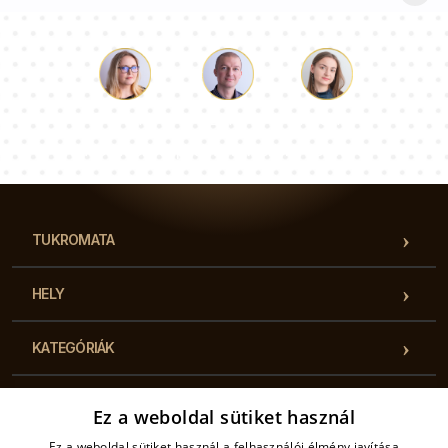
Luke
Paulina
Dorothy
Tanácsadói csapatunk válaszol a kérdéseire!
TUKROMATA
HELY
KATEGÓRIÁK
HASZNOS INFORMÁCIÓK
Ez a weboldal sütiket használ
Ez a weboldal sütiket használ a felhasználói élmény javítása