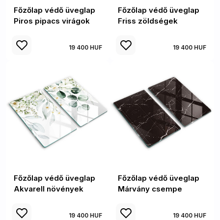
Főzőlap védő üveglap
Főzőlap védő üveglap
Piros pipacs virágok
Friss zöldségek
19 400 HUF
19 400 HUF
Főzőlap védő üveglap
Főzőlap védő üveglap
Akvarell növények
Márvány csempe
19 400 HUF
19 400 HUF