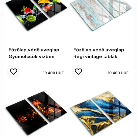
Főzőlap védő üveglap
Főzőlap védő üveglap
Gyümölcsök vízben
Régi vintage táblák
19 400 HUF
19 400 HUF