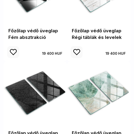
Főzőlap védő üveglap
Főzőlap védő üveglap
Fém absztrakció
Régi táblák és levelek
19 400 HUF
19 400 HUF
Főzőlap védő üveglap
Főzőlap védő üveglap