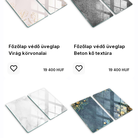
Főzőlap védő üveglap
Főzőlap védő üveglap
Virág körvonalai
Beton kő textúra
19 400 HUF
19 400 HUF