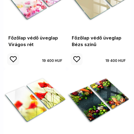
Főzőlap védő üveglap
Főzőlap védő üveglap
Virágos rét
Bézs színű
19 400 HUF
19 400 HUF