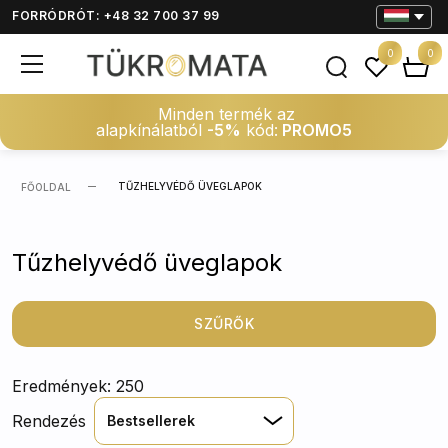
FORRÓDRÓT: +48 32 700 37 99
0
0
Minden termék az
alapkínálatból
-5%
kód:
PROMO5
TŰZHELYVÉDŐ ÜVEGLAPOK
FŐOLDAL
Tűzhelyvédő üveglapok
SZŰRŐK
Eredmények: 250
Rendezés
Bestsellerek