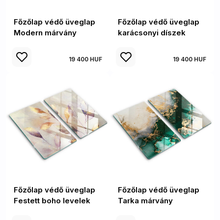
Főzőlap védő üveglap
Főzőlap védő üveglap
Modern márvány
karácsonyi díszek
19 400 HUF
19 400 HUF
Főzőlap védő üveglap
Főzőlap védő üveglap
Festett boho levelek
Tarka márvány