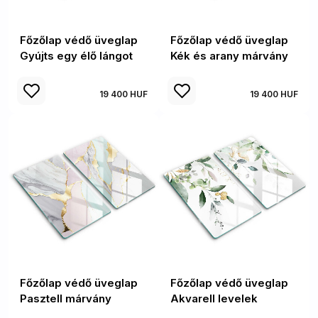
Főzőlap védő üveglap
Főzőlap védő üveglap
Gyújts egy élő lángot
Kék és arany márvány
19 400 HUF
19 400 HUF
Főzőlap védő üveglap
Főzőlap védő üveglap
Pasztell márvány
Akvarell levelek