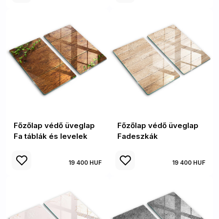
Főzőlap védő üveglap
Főzőlap védő üveglap
Fa táblák és levelek
Fadeszkák
19 400 HUF
19 400 HUF