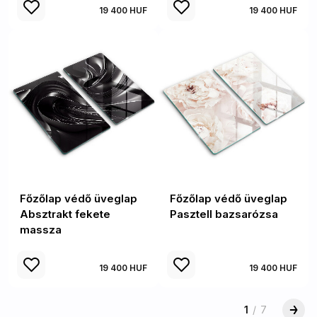
19 400 HUF
19 400 HUF
Főzőlap védő üveglap
Főzőlap védő üveglap
Absztrakt fekete
Pasztell bazsarózsa
massza
19 400 HUF
19 400 HUF
1
/
7