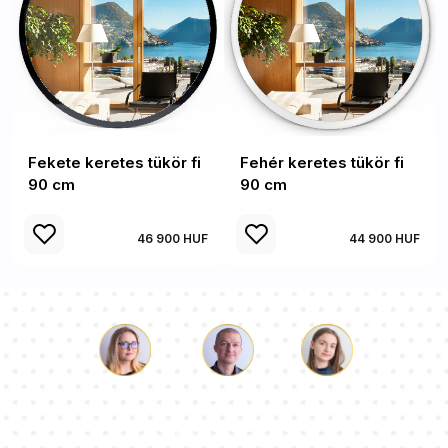
Fekete keretes tükör fi
Fehér keretes tükör fi
90 cm
90 cm
46 900 HUF
44 900 HUF
Luke
Paulina
Dorothy
Tanácsadói csapatunk válaszol a kérdéseire!