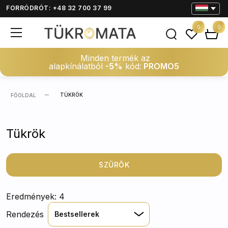
FORRÓDRÓT: +48 32 700 37 99
0
0
Minden termék az
alapkínálatból
-5%
kód:
PROMO5
TÜKRÖK
FŐOLDAL
Tükrök
SZŰRŐK
Eredmények: 4
Rendezés
Bestsellerek