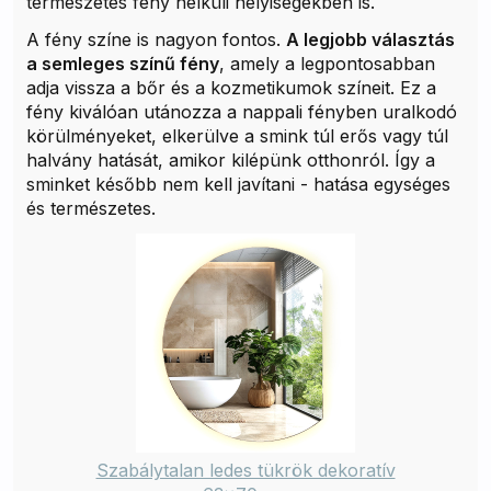
természetes fény nélküli helyiségekben is.
A fény színe is nagyon fontos.
A legjobb választás
a semleges színű fény
, amely a legpontosabban
adja vissza a bőr és a kozmetikumok színeit. Ez a
fény kiválóan utánozza a nappali fényben uralkodó
körülményeket, elkerülve a smink túl erős vagy túl
halvány hatását, amikor kilépünk otthonról. Így a
sminket később nem kell javítani - hatása egységes
és természetes.
Szabálytalan ledes tükrök dekoratív