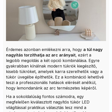
Érdemes azonban emlékezni arra, hogy
a túl nagy
nagyítás torzíthatja az arc arányait
, ezért a
legjobb megoldás a két opció kombinálása. Egyre
gyakrabban kínálnak modern tükrök kiegészítő,
kisebb tükröket, amelyek karra szerelhetők vagy a
tükör üvegébe építhetők. Ez a kombináció lehetővé
teszi a professzionális hatások elérését anélkül,
hogy lemondanánk az arc természetes képéről.
Ha a sokoldalúság fontos számodra, egy
megfelelően kiválasztott nagyítós tükör LED
világítással praktikus választás lesz mind a