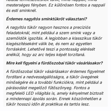
mesterséges fényben. Ez különösen fontos a nappali
és esti sminknél.
Érdemes nagyítós sminktükröt választani?
A nagyítós tükör nagyon hasznos a precíziós
feladatoknál, mint például a szem smink vagy a
szemöldök igazítás. A legjobban a klasszikus tükör
kiegészítéseként válik be, és nem az egyetlen
forrásként. Lehetővé teszi a pontosság elérését
anélkül, hogy az arc teljes képét torzítaná.
Mire kell figyelni a fürdőszobai tükör vásárlásakor?
A fürdőszobai tükör vásárlásakor érdemes figyelmet
fordítani a nedvességállóságra, a tükör üvegének
minőségére és a további funkciókra, mint például a
párásodást megelőző fűtőszőnyeg. Fontos a
megfelelő LED világítás is, amely kényelmet biztosít
a mindennapi ápolás során. Ennek köszönhetően a
tükör hosszú időn át praktikus és tartós lesz.