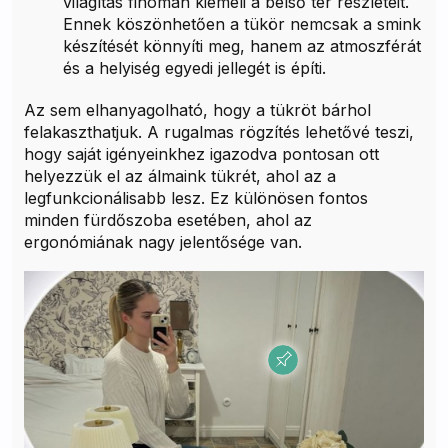
világítás finoman kiemeli a belső tér részleteit.
Ennek köszönhetően a tükör nemcsak a smink
készítését könnyíti meg, hanem az atmoszférát
és a helyiség egyedi jellegét is építi.
Az sem elhanyagolható, hogy a tükröt bárhol
felakaszthatjuk. A rugalmas rögzítés lehetővé teszi,
hogy saját igényeinkhez igazodva pontosan ott
helyezzük el az álmaink tükrét, ahol az a
legfunkcionálisabb lesz. Ez különösen fontos
minden fürdőszoba esetében, ahol az
ergonómiának nagy jelentősége van.