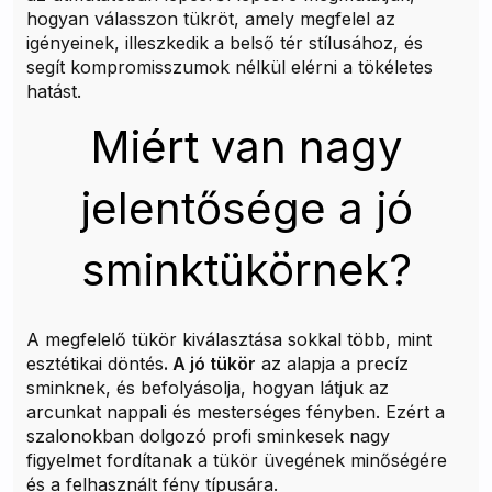
hogyan válasszon tükröt, amely megfelel az
igényeinek, illeszkedik a belső tér stílusához, és
segít kompromisszumok nélkül elérni a tökéletes
hatást.
Miért van nagy
jelentősége a jó
sminktükörnek?
A megfelelő tükör kiválasztása sokkal több, mint
esztétikai döntés
. A jó tükör
az alapja a precíz
sminknek, és befolyásolja, hogyan látjuk az
arcunkat nappali és mesterséges fényben. Ezért a
szalonokban dolgozó profi sminkesek nagy
figyelmet fordítanak a tükör üvegének minőségére
és a felhasznált fény típusára.