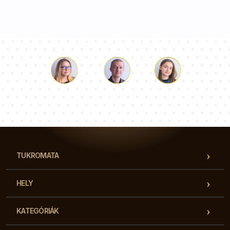
Luke
Paulina
Dorothy
Tanácsadói csapatunk válaszol a kérdéseire!
TUKROMATA
HELY
KATEGÓRIÁK