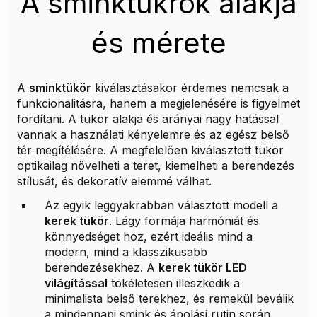
A sminktükrök alakja
és mérete
A
sminktükör
kiválasztásakor érdemes nemcsak a
funkcionalitásra, hanem a megjelenésére is figyelmet
fordítani. A tükör alakja és arányai nagy hatással
vannak a használati kényelemre és az egész belső
tér megítélésére. A megfelelően kiválasztott tükör
optikailag növelheti a teret, kiemelheti a berendezés
stílusát, és dekoratív elemmé válhat.
Az egyik leggyakrabban választott modell a
kerek tükör
. Lágy formája harmóniát és
könnyedséget hoz, ezért ideális mind a
modern, mind a klasszikusabb
berendezésekhez. A
kerek tükör LED
világítással
tökéletesen illeszkedik a
minimalista belső terekhez, és remekül beválik
a mindennapi smink és ápolási rutin során.