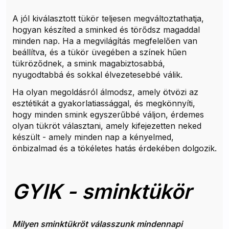
A jól kiválasztott tükör teljesen megváltoztathatja,
hogyan készíted a sminked és törődsz magaddal
minden nap. Ha a megvilágítás megfelelően van
beállítva, és a tükör üvegében a színek hűen
tükröződnek, a smink magabiztosabbá,
nyugodtabbá és sokkal élvezetesebbé válik.
Ha olyan megoldásról álmodsz, amely ötvözi az
esztétikát a gyakorlatiassággal, és megkönnyíti,
hogy minden smink egyszerűbbé váljon, érdemes
olyan tükröt választani, amely kifejezetten neked
készült - amely minden nap a kényelmed,
önbizalmad és a tökéletes hatás érdekében dolgozik.
GYIK - sminktükör
Milyen sminktükröt válasszunk mindennapi