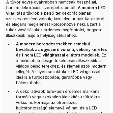
A tükör egyre gyakrabban nemcsak használati,
hanem dekorációs szerepet is betölt.
A modern LED
világítású tükrök
a belső tér dekorációjának
szerves részévé válnak, kiemelve annak karakterét
és elegáns megjelenést kölcsönözve neki. Ezért a
tükör vásárlásakor érdemes megfontolni, hogyan
illeszkedik majd a helyiség stílusához.
A modern berendezésekben remekül
beválnak az egyszerű vonalú, vékony keretes
és finom LED világítással ellátott modellek
. Ez
a minimalista design tökéletesen illeszkedik a
világos belső terekhez, és kiemeli azok modern
jellegét. Az ilyen sminktükör LED világítással
ideális a fürdőszobába, gardróbba vagy
hálószobába.
A dekoratívabb terekben érdemes markáns
formájú vagy szokatlan kialakítású tükrökre
voksolni. Formája az elrendezés
kulcsfontosságú elemévé válhat, és a LED