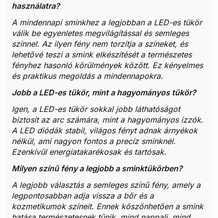
használatra?
A mindennapi sminkhez a legjobban a LED-es tükör
válik be egyenletes megvilágítással és semleges
színnel. Az ilyen fény nem torzítja a színeket, és
lehetővé teszi a smink elkészítését a természetes
fényhez hasonló körülmények között. Ez kényelmes
és praktikus megoldás a mindennapokra.
Jobb a LED-es tükör, mint a hagyományos tükör?
Igen, a LED-es tükör sokkal jobb láthatóságot
biztosít az arc számára, mint a hagyományos izzók.
A LED diódák stabil, világos fényt adnak árnyékok
nélkül, ami nagyon fontos a precíz sminknél.
Ezenkívül energiatakarékosak és tartósak.
Milyen színű fény a legjobb a sminktükörben?
A legjobb választás a semleges színű fény, amely a
legpontosabban adja vissza a bőr és a
kozmetikumok színeit. Ennek köszönhetően a smink
hatása természetesnek tűnik, mind nappali, mind