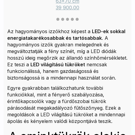
63x70 cm
39 900.00
Az hagyományos izzókhoz képest a
LED-ek sokkal
energiatakarékosabbak és tartósabbak
. A
hagyományos izzók gyakran melegednek és
megváltoztatják a fény színét, míg a LED diódák
hosszú ideig megőrzik az állandó színhőmérsékletet.
Ez teszi a
LED világítású tükröket
nemcsak
funkcionálissá, hanem gazdaságossá és
biztonságossá is a mindennapi használat során.
Egyre gyakrabban találkozhatunk további
funkciókkal, mint a fényerő szabályozása,
érintőkapcsolók vagy a fürdőszobai tükrök
párásodását megakadályozó fűtőszőnyeg. Ezek a
megoldások a LED világítású tükröket a mindennapi
ápolás és kényelem valódi központjává teszik.