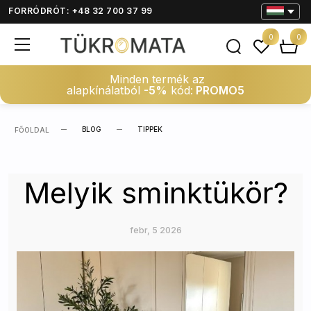
FORRÓDRÓT: +48 32 700 37 99
0
0
Minden termék az
alapkínálatból
-5%
kód:
PROMO5
BLOG
TIPPEK
FŐOLDAL
Melyik sminktükör?
febr, 5 2026