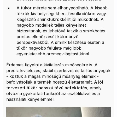
A tükör mérete sem elhanyagolható. A kisebb
tükrök kis helyiségekben, fésülködőkön vagy
kiegészítő sminktükrökként jól működnek. A
nagyobb modellek teljes kényelmet
biztosítanak, és lehetővé teszik a sminkhatás
pontos ellenőrzését különböző
perspektívákból. A smink készítése esetén a
tükör nagyobb felülete még jobb,
egyenletesebb arcmegvilágítást kínál.
Érdemes figyelni a kivitelezés minőségére is. A
precíz kivitelezés, stabil szerkezet és tartós anyagok
- köztük a magas minőségű műanyag elemek -
befolyásolják a termék hosszú élettartamát.
A jól
tervezett tükör hosszú távú befektetés
, amely
ötvözi a gyakorlati funkciót az esztétikával és a
használati kényelemmel.