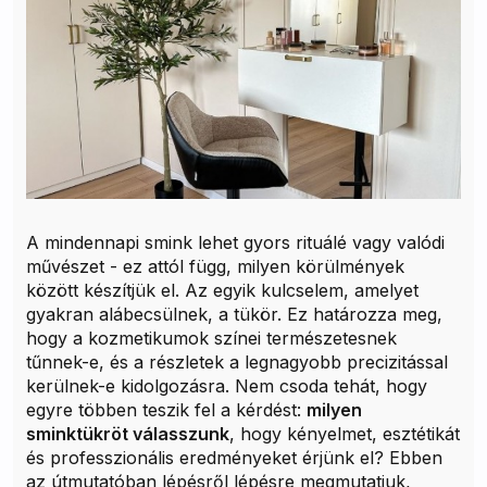
A mindennapi smink lehet gyors rituálé vagy valódi
művészet - ez attól függ, milyen körülmények
között készítjük el. Az egyik kulcselem, amelyet
gyakran alábecsülnek, a tükör. Ez határozza meg,
hogy a kozmetikumok színei természetesnek
tűnnek-e, és a részletek a legnagyobb precizitással
kerülnek-e kidolgozásra. Nem csoda tehát, hogy
egyre többen teszik fel a kérdést:
milyen
sminktükröt válasszunk
, hogy kényelmet, esztétikát
és professzionális eredményeket érjünk el? Ebben
az útmutatóban lépésről lépésre megmutatjuk,