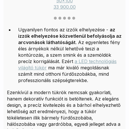
50x100
33 900.00
Ugyanilyen fontos az izzók elhelyezése -
az
izzók elhelyezése közvetlenül befolyásolja az
arcvonások láthatóságát
. Az egyenletes fény
éles árnyékok nélkül lehetővé teszi a
kontúrozás, a szem smink és a szemöldök
precíz korrigálását. Ezért
a LED technológiás
világító tükör
ma már kiváló megoldásnak
számít mind otthoni fürdőszobákba, mind
professzionális szépségterekbe.
Ezenkívül a modern tükrök nemcsak gyakorlati,
hanem dekoratív funkciót is betöltenek. Az elegáns
design, a precíz kivitelezés és a bárhol elhelyezhető
lehetőség azt eredményezi, hogy a tükör
tökéletesen illik bármely fürdőszobába,
hálószobába vagy gardróbba, egyedi jelleget adva a