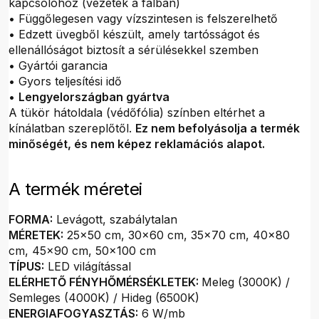
kapcsolóhoz (vezeték a falban)
• Függőlegesen vagy vízszintesen is felszerelhető
• Edzett üvegből készült, amely tartósságot és
ellenállóságot biztosít a sérülésekkel szemben
• Gyártói garancia
• Gyors teljesítési idő
•
Lengyelországban gyártva
A tükör hátoldala (védőfólia) színben eltérhet a
kínálatban szereplőtől.
Ez nem befolyásolja a termék
minőségét, és nem képez reklamációs alapot.
A termék méretei
FORMA:
Levágott, szabálytalan
MÉRETEK:
25x50 cm, 30x60 cm, 35x70 cm, 40x80
cm, 45x90 cm, 50x100 cm
TÍPUS:
LED világítással
ELÉRHETŐ FÉNYHŐMÉRSÉKLETEK:
Meleg (3000K) /
Semleges (4000K) / Hideg (6500K)
ENERGIAFOGYASZTÁS:
6 W/mb