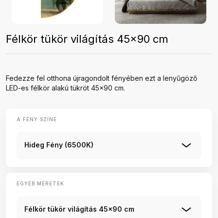
Félkör tükör világítás 45x90 cm
Fedezze fel otthona újragondolt fényében ezt a lenyűgöző
LED-es félkör alakú tükröt 45x90 cm.
A FÉNY SZÍNE
Hideg Fény (6500K)
EGYÉB MÉRETEK
Félkör tükör világítás 45x90 cm