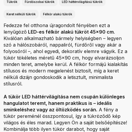
Tükrök
Fürdőszobai tükrök
LED háttérvilágítású tükrök
Keret nélküli tükrök
Félkör alakú tükrök
Fedezze fel otthona újragondolt fényében ezt a
lenyűgöző
LED-es félkör alakú tükröt 45x90 cm
.
Kiválóan alkalmazható bármely helyiségben – legyen
szó a hálószobáról, nappaliról, fürdőről vagy akár a
folyosóról –, ahol egyedi, dekoratív elemre vágyik. Ez a
tükör tökéletes méretű 45x90 cm, hogy elvarázsoljon
minden teret, amelybe kerül. A félkör formájú kialakítás
stílusos és modern megjelenést biztosít, míg a keret
nélküli dizájn gondoskodik a letisztult, minimalista
stílusról.
A tükör LED háttérvilágítása nem csupán különleges
hangulatot teremt, hanem praktikus is – ideális
sminkeléshez vagy az öltözködés során.
A fény a
tükör pereménél összpontosul, így a tükröződő kép
világos és éles marad. Legyen Ön a saját belsőépítésze!
Kombinálja több ilyen tükör darabot, hogy saját