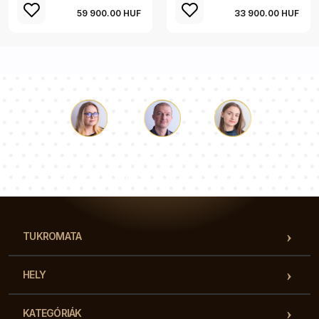
59 900.00 HUF
33 900.00 HUF
Luke
Paulina
Dorothy
Tanácsadói csapatunk válaszol a kérdéseire!
TUKROMATA
HELY
KATEGÓRIÁK