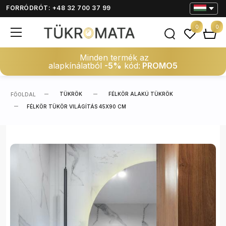
FORRÓDRÓT: +48 32 700 37 99
0
0
Minden termék az
alapkínálatból
-5%
kód:
PROMO5
TÜKRÖK
FÉLKÖR ALAKÚ TÜKRÖK
FŐOLDAL
FÉLKÖR TÜKÖR VILÁGÍTÁS 45X90 CM