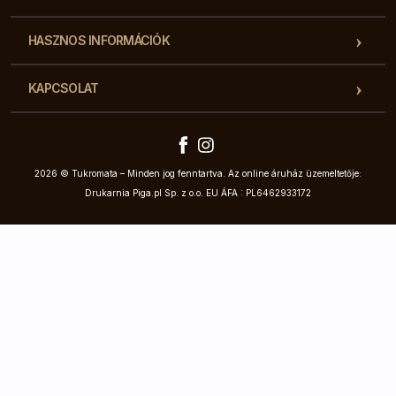
HASZNOS INFORMÁCIÓK
KAPCSOLAT
2026 © Tukromata – Minden jog fenntartva. Az online áruház üzemeltetője:
Drukarnia Piga.pl Sp. z o.o. EU ÁFA : PL6462933172