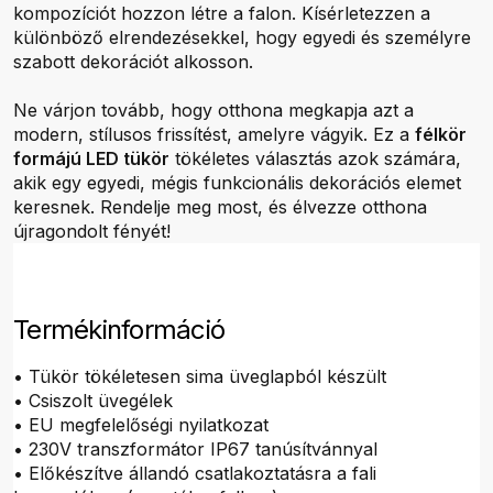
kompozíciót hozzon létre a falon. Kísérletezzen a
különböző elrendezésekkel, hogy egyedi és személyre
szabott dekorációt alkosson.
Ne várjon tovább, hogy otthona megkapja azt a
modern, stílusos frissítést, amelyre vágyik. Ez a
félkör
formájú LED tükör
tökéletes választás azok számára,
akik egy egyedi, mégis funkcionális dekorációs elemet
keresnek. Rendelje meg most, és élvezze otthona
újragondolt fényét!
Termékinformáció
• Tükör tökéletesen sima üveglapból készült
• Csiszolt üvegélek
• EU megfelelőségi nyilatkozat
• 230V transzformátor IP67 tanúsítvánnyal
• Előkészítve állandó csatlakoztatásra a fali