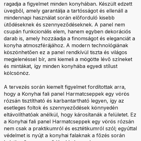
ragadja a figyelmet minden konyhában. Készült edzett
üvegből, amely garantálja a tartósságot és ellenáll a
mindennapi használat során előforduló kisebb
ütődéseknek és szennyeződéseknek. A panel nem
csupán funkcionális elem, hanem egyben dekorációs
darab is, amely hozzáadja a finomságot és eleganciát a
konyha atmoszférájához. A modern technológiának
köszönhetően ez a panel rendkívül tiszta és világos
megjelenéssel bír, ami kiemeli a mögötte lévő színeket
és mintákat, így minden konyhába egyedi stílust
kölcsönöz.
A tervezés során kiemelt figyelmet fordítottak arra,
hogy a Konyhai fali panel Harmatcseppek egy vörös
rózsán tisztítható és karbantartható legyen, így az
esetleges foltok és szennyeződések könnyedén
eltávolíthatóak anélkül, hogy károsítanák a felületet. Ez
a Konyhai fali panel Harmatcseppek egy vörös rózsán
nem csak a praktikumról és esztétikumról szól; egyúttal
védelmet is nyújt a konyhai falaknak a főzés során