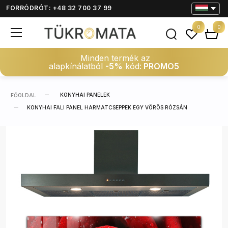
FORRÓDRÓT: +48 32 700 37 99
0
0
Minden termék az
alapkínálatból
-5%
kód:
PROMO5
KONYHAI PANELEK
FŐOLDAL
KONYHAI FALI PANEL HARMATCSEPPEK EGY VÖRÖS RÓZSÁN