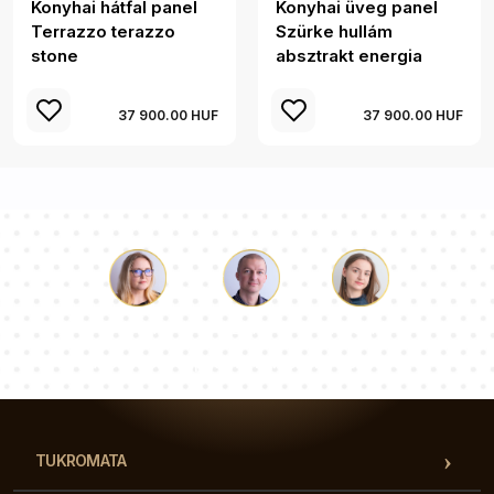
Konyhai hátfal panel
Konyhai üveg panel
Terrazzo terazzo
Szürke hullám
stone
absztrakt energia
37 900.00 HUF
37 900.00 HUF
Luke
Paulina
Dorothy
Tanácsadói csapatunk válaszol a kérdéseire!
TUKROMATA