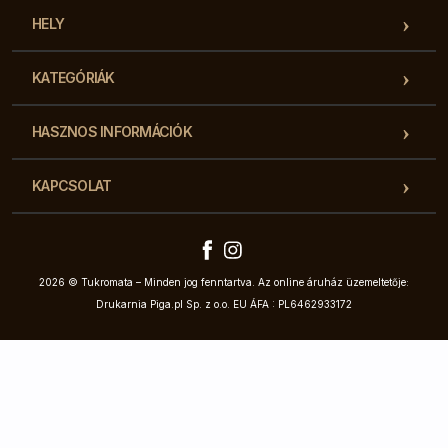
HELY
KATEGÓRIÁK
HASZNOS INFORMÁCIÓK
KAPCSOLAT
2026 © Tukromata – Minden jog fenntartva. Az online áruház üzemeltetője:
Drukarnia Piga.pl Sp. z o.o. EU ÁFA : PL6462933172