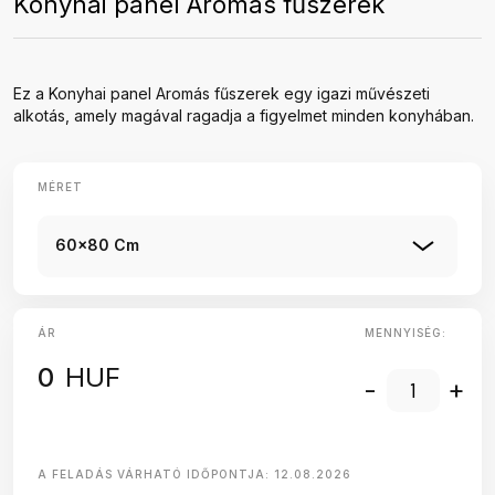
Konyhai panel Aromás fűszerek
Ez a Konyhai panel Aromás fűszerek egy igazi művészeti
alkotás, amely magával ragadja a figyelmet minden konyhában.
MÉRET
60x80 Cm
ÁR
MENNYISÉG:
0
HUF
-
+
A FELADÁS VÁRHATÓ IDŐPONTJA:
12.08.2026