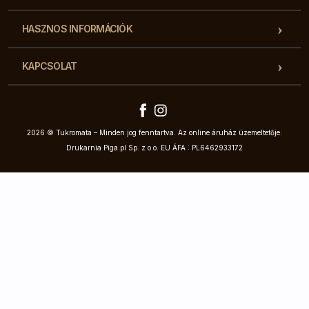
HASZNOS INFORMÁCIÓK
KAPCSOLAT
2026 © Tukromata – Minden jog fenntartva. Az online áruház üzemeltetője:
Drukarnia Piga.pl Sp. z o.o. EU ÁFA : PL6462933172