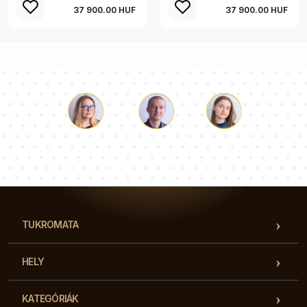
37 900.00 HUF
37 900.00 HUF
Luke
Paulina
Dorothy
Tanácsadói csapatunk válaszol a kérdéseire!
TUKROMATA
HELY
KATEGÓRIÁK