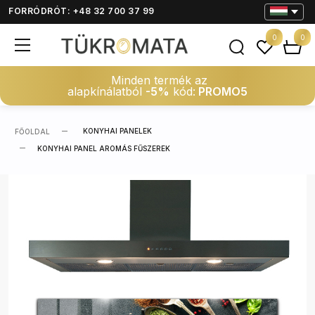
FORRÓDRÓT: +48 32 700 37 99
0
0
Minden termék az
alapkínálatból
-5%
kód:
PROMO5
KONYHAI PANELEK
FŐOLDAL
KONYHAI PANEL AROMÁS FŰSZEREK