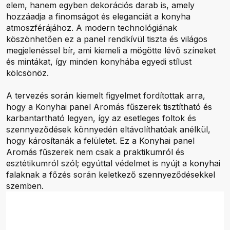
elem, hanem egyben dekorációs darab is, amely
hozzáadja a finomságot és eleganciát a konyha
atmoszférájához. A modern technológiának
köszönhetően ez a panel rendkívül tiszta és világos
megjelenéssel bír, ami kiemeli a mögötte lévő színeket
és mintákat, így minden konyhába egyedi stílust
kölcsönöz.
A tervezés során kiemelt figyelmet fordítottak arra,
hogy a Konyhai panel Aromás fűszerek tisztítható és
karbantartható legyen, így az esetleges foltok és
szennyeződések könnyedén eltávolíthatóak anélkül,
hogy károsítanák a felületet. Ez a Konyhai panel
Aromás fűszerek nem csak a praktikumról és
esztétikumról szól; egyúttal védelmet is nyújt a konyhai
falaknak a főzés során keletkező szennyeződésekkel
szemben.