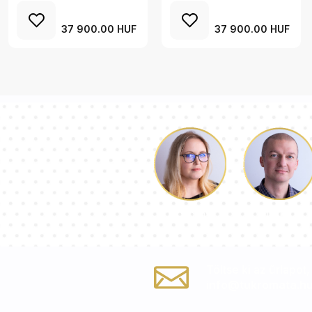
37 900.00 HUF
37 900.00 HUF
Luke
Dorothy
Töltse ki az űrlapot
info@tukromata.h