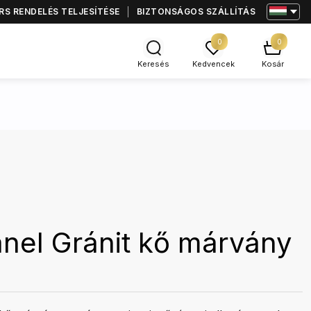
S RENDELÉS TELJESÍTÉSE
BIZTONSÁGOS SZÁLLÍTÁS
0
0
Keresés
Kedvencek
Kosár
nel Gránit kő márvány