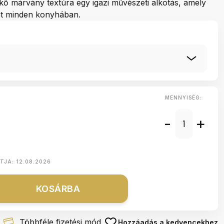
kő márvány textúra egy igazi művészeti alkotás, amely
et minden konyhában.
MENNYISÉG:
-
+
NTJA:
12.08.2026
KOSÁRBA
Többféle fizetési mód
Hozzáadás a kedvencekhez