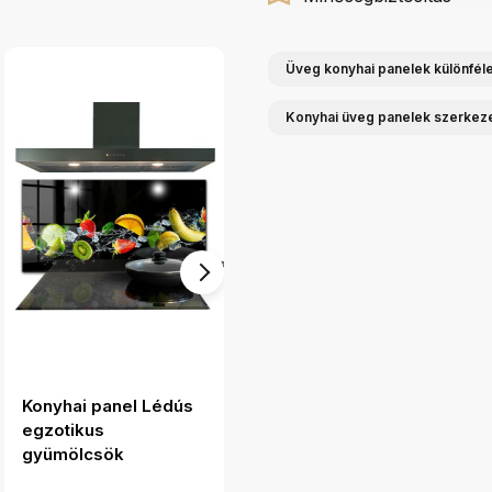
Üveg konyhai panelek különféle
Konyhai üveg panelek szerkez
Konyhai panel Lédús
Konyhai panel Mozaik
egzotikus
hal vintage kerámia
gyümölcsök