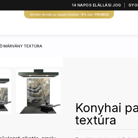
14 NAPOS ELÁLLÁSI JOG
GYOR
Minden termék az alapkínálatból
-5%
kód:
PROMO5
KŐ MÁRVÁNY TEXTÚRA
Konyhai pa
textúra