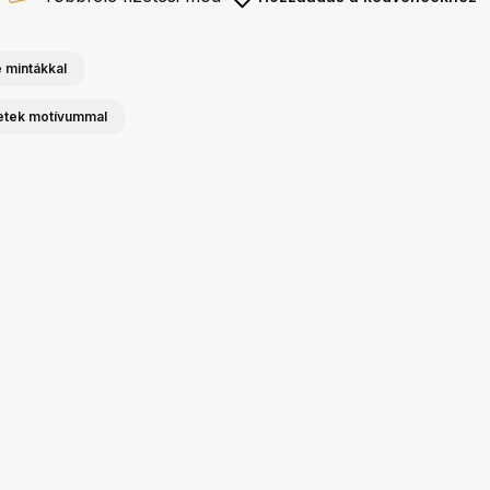
 mintákkal
etek motívummal
Konyhai panel Sötét
Konyhai panel
tölgyfa
Akvarell geometriai
minták