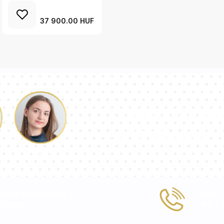
37 900.00 HUF
Tanácsadói cs
a kérdéseire!
Paulina
Vegye f
, vagy írjon nekünk a
+48 32
u
címre