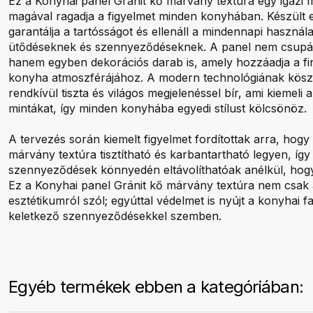
Ez a Konyhai panel Gránit kő márvány textúra egy igazi 
magával ragadja a figyelmet minden konyhában. Készült 
garantálja a tartósságot és ellenáll a mindennapi használ
ütődéseknek és szennyeződéseknek. A panel nem csupán
hanem egyben dekorációs darab is, amely hozzáadja a fi
konyha atmoszférájához. A modern technológiának kösz
rendkívül tiszta és világos megjelenéssel bír, ami kiemeli
mintákat, így minden konyhába egyedi stílust kölcsönöz.
A tervezés során kiemelt figyelmet fordítottak arra, hogy
márvány textúra tisztítható és karbantartható legyen, így 
szennyeződések könnyedén eltávolíthatóak anélkül, hogy 
Ez a Konyhai panel Gránit kő márvány textúra nem csak 
esztétikumról szól; egyúttal védelmet is nyújt a konyhai 
keletkező szennyeződésekkel szemben.
Egyéb termékek ebben a kategóriában: