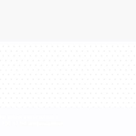
apatunk válaszol
el velünk a kapcsolatot a
 700 37 99 telefonszámon