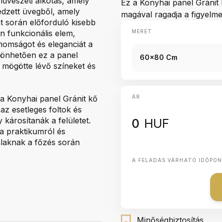
művészeti alkotás, amely
Ez a Konyhai panel Gránit 
edzett üvegből, amely
magával ragadja a figyelm
at során előforduló kisebb
 funkcionális elem,
MÉRET
nomságot és eleganciát a
önhetően ez a panel
60x80 Cm
 a mögötte lévő színeket és
 a Konyhai panel Gránit kő
ÁR
az esetleges foltok és
károsítanák a felületet.
0
HUF
a praktikumról és
falaknak a főzés során
A FELADÁS VÁRHATÓ IDŐPO
Minőségbiztosítás