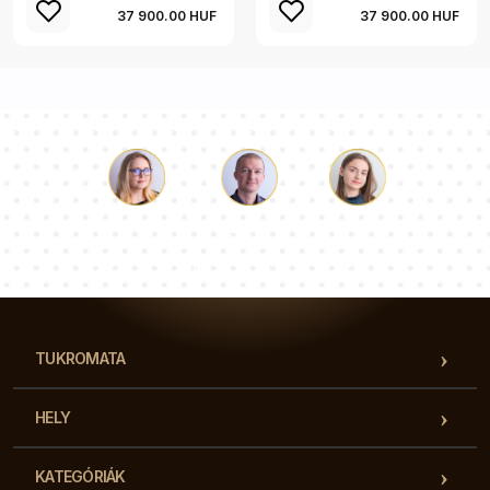
37 900.00 HUF
37 900.00 HUF
Luke
Paulina
Dorothy
Tanácsadói csapatunk válaszol a kérdéseire!
TUKROMATA
HELY
KATEGÓRIÁK