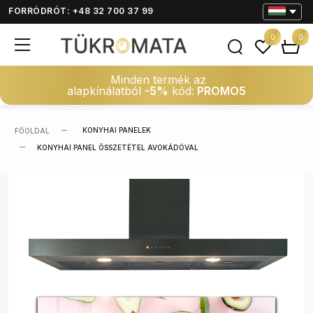
FORRÓDRÓT: +48 32 700 37 99
0
0
Minden termék az
alapkínálatból
-5%
kód:
PROMO5
KONYHAI PANELEK
FŐOLDAL
KONYHAI PANEL ÖSSZETÉTEL AVOKÁDÓVAL