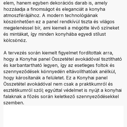
elem, hanem egyben dekorációs darab is, amely
hozzáadja a finomságot és eleganciát a konyha
atmoszférájához. A modern technológiának
köszönhetően ez a panel rendkívül tiszta és világos
megjelenéssel bír, ami kiemeli a mögötte lévő színeket
és mintákat, így minden konyhába egyedi stílust
kölcsönöz.
A tervezés során kiemelt figyelmet fordítottak arra,
hogy a Konyhai panel Összetétel avokádóval tisztítható
és karbantartható legyen, így az esetleges foltok és
szennyeződések könnyedén eltávolíthatóak anélkül,
hogy károsítanák a felületet. Ez a Konyhai panel
Összetétel avokádóval nem csak a praktikumról és
esztétikumról szól; egyúttal védelmet is nyújt a konyhai
falaknak a főzés során keletkező szennyeződésekkel
szemben.