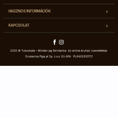
HASZNOS INFORMÁCIÓK
KAPCSOLAT
2026 © Tukromata – Minden jog fenntartva. Az online áruház üzemeltetője:
Drukarnia Piga.pl Sp. z o.o. EU ÁFA : PL6462933172