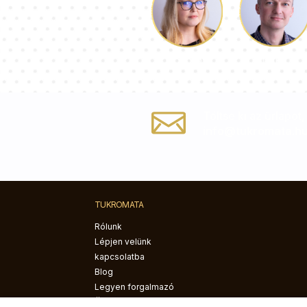
Luke
Dorothy
Töltse ki az űrlapot
info@tukromata.h
TUKROMATA
Rólunk
Lépjen velünk
kapcsolatba
Blog
Legyen forgalmazó
Összeszerelési útmutató