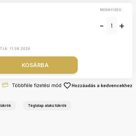
MENNYISÉG:
-
+
NTJA:
11.08.2026
KOSÁRBA
Többféle fizetési mód
Hozzáadás a kedvencekhez
tükrök
Téglalap alakú tükrök