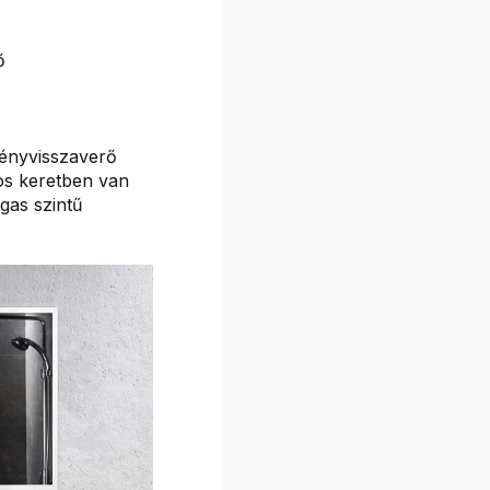
ő
fényvisszaverő
os keretben van
agas szintű