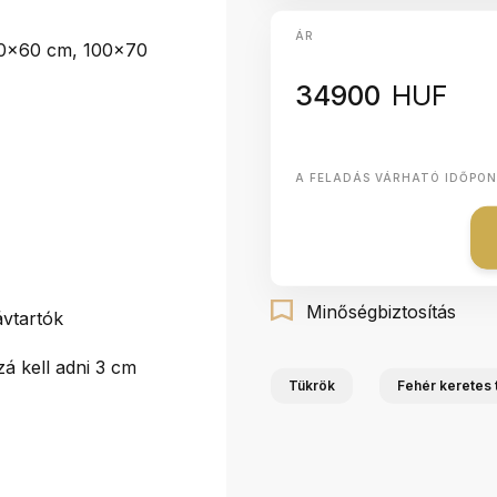
ÁR
0x60 cm, 100x70
34900
HUF
A FELADÁS VÁRHATÓ IDŐPO
Minőségbiztosítás
vtartók
á kell adni 3 cm
Tükrök
Fehér keretes 