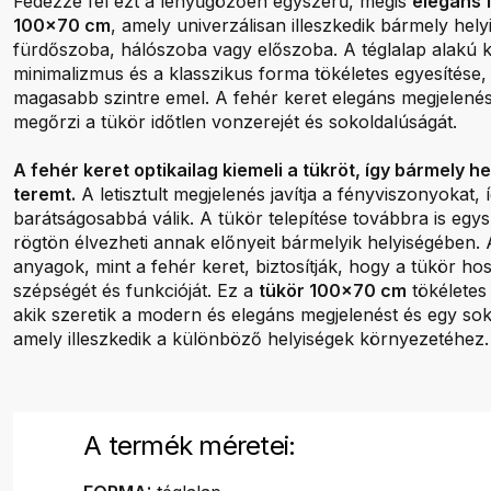
Fedezze fel ezt a lenyűgözően egyszerű, mégis
elegáns 
100x70 cm
, amely univerzálisan illeszkedik bármely hely
fürdőszoba, hálószoba vagy előszoba. A téglalap alakú k
minimalizmus és a klasszikus forma tökéletes egyesítése,
magasabb szintre emel. A fehér keret elegáns megjelené
megőrzi a tükör időtlen vonzerejét és sokoldalúságát.
A fehér keret optikailag kiemeli a tükröt, így bármely h
teremt.
A letisztult megjelenés javítja a fényviszonyokat, 
barátságosabbá válik. A tükör telepítése továbbra is egy
rögtön élvezheti annak előnyeit bármelyik helyiségében.
anyagok, mint a fehér keret, biztosítják, hogy a tükör ho
szépségét és funkcióját. Ez a
tükör 100x70 cm
tökéletes
akik szeretik a modern és elegáns megjelenést és egy so
amely illeszkedik a különböző helyiségek környezetéhez.
A termék méretei: