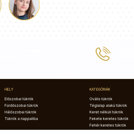
Tanácsadói cs
a kérdéseire!
Paulina
Vegye f
, vagy írjon nekünk a
+48 32
u
címre
HELY
KATEGÓRIÁK
Előszobai tükrök
Ovális tükrök
Fürdőszobai tükrök
Téglalap alakú tükrök
Hálószobai tükrök
Keret nélküli tükrök
Tükrök a nappaliba
Fekete keretes tükrök
Fehér keretes tükrök
LED háttérvilágítású