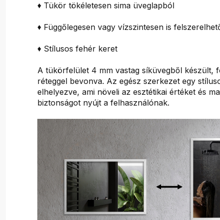
♦ Tükör tökéletesen sima üveglapból
♦ Függőlegesen vagy vízszintesen is felszerelhet
♦ Stílusos fehér keret
A tükörfelület 4 mm vastag síküvegből készült, 
réteggel bevonva. Az egész szerkezet egy stílus
elhelyezve, ami növeli az esztétikai értéket és m
biztonságot nyújt a felhasználónak.