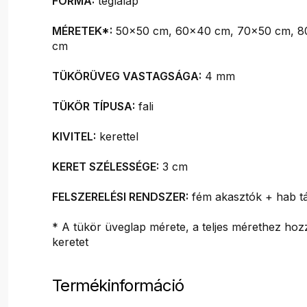
FORMA:
téglalap
MÉRETEK*:
50x50 cm, 60x40 cm, 70x50 cm, 8
cm
TÜKÖRÜVEG VASTAGSÁGA:
4 mm
TÜKÖR TÍPUSA:
fali
KIVITEL:
kerettel
KERET SZÉLESSÉGE:
3 cm
FELSZERELÉSI RENDSZER:
fém akasztók + hab tá
* A tükör üveglap mérete, a teljes mérethez hozz
keretet
Termékinformáció