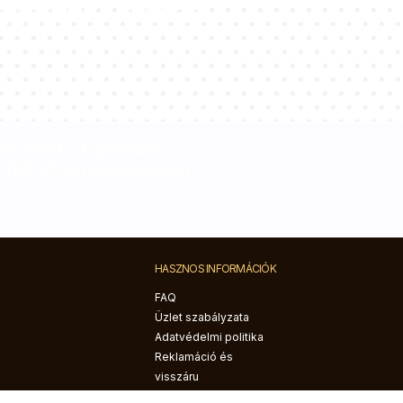
apatunk válaszol
el velünk a kapcsolatot a
 700 37 99 telefonszámon
HASZNOS INFORMÁCIÓK
FAQ
Üzlet szabályzata
Adatvédelmi politika
Reklamáció és
visszáru
Szállítás és fizetés