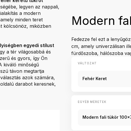
fehér keretű tükröt
iségébe, legyen az nappali,
ialakítás a modern
Modern fal
 amely minden teret
st kölcsönöz, miközben
Fedezze fel ezt a lenyűgö
elyiségben egyedi stílust
cm, amely univerzálisan il
így a tér világosabbá és
fürdőszoba, hálószoba va
szerű és gyors, így Ön
VÁLTOZAT
 A kiváló minőségű
sszú távon megtartja
 választás azok számára,
Fehér Keret
koldalú darabot keresnek,
EGYÉB MÉRETEK
Modern fali tükör 100