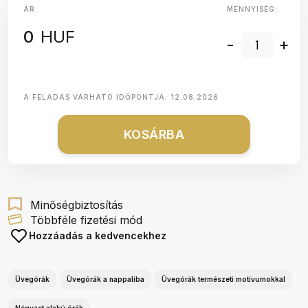
ÁR
MENNYISÉG:
0
HUF
-
+
A FELADÁS VÁRHATÓ IDŐPONTJA:
12.08.2026
KOSÁRBA
Minőségbiztosítás
Többféle fizetési mód
Hozzáadás a kedvencekhez
Üvegórák
Üvegórák a nappaliba
Üvegórák természeti motívumokkal