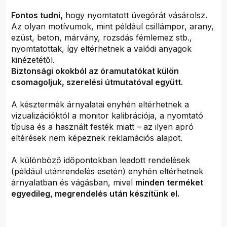
Fontos tudni,
hogy nyomtatott üvegórát vásárolsz.
Az olyan motívumok, mint például csillámpor, arany,
ezüst, beton, márvány, rozsdás fémlemez stb.,
nyomtatottak, így eltérhetnek a valódi anyagok
kinézetétől.
Biztonsági okokból az óramutatókat külön
csomagoljuk, szerelési útmutatóval együtt.
A késztermék árnyalatai enyhén eltérhetnek a
vizualizációktól a monitor kalibrációja, a nyomtató
típusa és a használt festék miatt – az ilyen apró
eltérések nem képeznek reklamációs alapot.
A különböző időpontokban leadott rendelések
(például utánrendelés esetén) enyhén eltérhetnek
árnyalatban és vágásban, mivel
minden terméket
egyedileg, megrendelés után készítünk el.