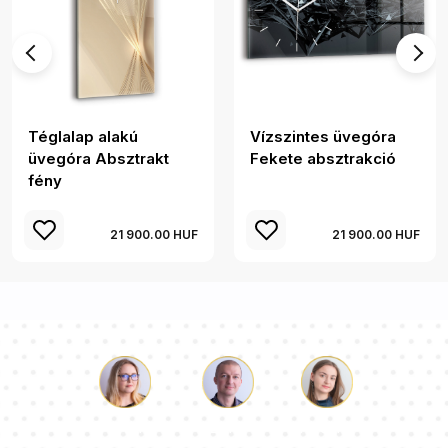
Téglalap alakú
Vízszintes üvegóra
üvegóra Absztrakt
Fekete absztrakció
fény
21 900.00 HUF
21 900.00 HUF
Luke
Paulina
Dorothy