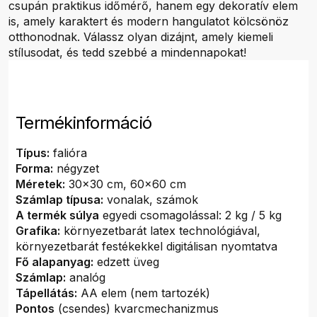
csupán praktikus időmérő, hanem egy dekoratív elem
is, amely karaktert és modern hangulatot kölcsönöz
otthonodnak. Válassz olyan dizájnt, amely kiemeli
stílusodat, és tedd szebbé a mindennapokat!
Termékinformáció
Típus:
falióra
Forma:
négyzet
Méretek:
30x30 cm, 60x60 cm
Számlap típusa:
vonalak, számok
A termék súlya
egyedi csomagolással: 2 kg / 5 kg
Grafika:
környezetbarát latex technológiával,
környezetbarát festékekkel digitálisan nyomtatva
Fő alapanyag:
edzett üveg
Számlap:
analóg
Tápellátás:
AA elem (nem tartozék)
Pontos
(csendes) kvarcmechanizmus