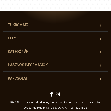
Tanácsadói csapatunk válaszol a kérdéseire!
TUKROMATA
HELY
KATEGÓRIÁK
HASZNOS INFORMÁCIÓK
KAPCSOLAT
2026 © Tukromata – Minden jog fenntartva. Az online áruház üzemeltetője:
Drukarnia Piga.pl Sp. z o.o. EU ÁFA : PL6462933172