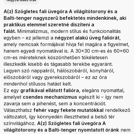
Négyzet alakú órák
A(z) Szögletes fali üvegóra A világítótorony és a
Balti-tenger nagyszerű befektetés mindenkinek, aki
praktikus elemmel szeretné díszíteni a
falát.
Minimalizmus, modern stílus és funkcionalitás
egyben – ez jellemzi a
négyzet alakú üveg faliórát
,
amely nemcsak formájával hívja fel magára a figyelmet,
hanem egyedi nyomatával is. A 30x30 cm-es és 60x60
cm-es méreteknek köszönhetően tökéletesen
illeszkedik kisebb és tágasabb terekbe egyaránt.
Legyen szó nappaliról, hálószobáról, konyháról,
előszobáról vagy gyerekszobáról – ez az óra
mindenhol stílusos hatást kelt.
Ez egy
grafikával ellátott falióra
, elegáns nyomattal,
amelyet
csendes mechanizmus
egészít ki – így nem
zavarja sem a pihenést, sem a koncentrációt.
Választhatsz
fehér vagy fekete mutatókkal
rendelkező
változatot, így könnyedén illesztheted a belső tér
színvilágához.
A(z)
Szögletes fali üvegóra
A
világítótorony és a Balti-tenger nyomtatott óránk
nem