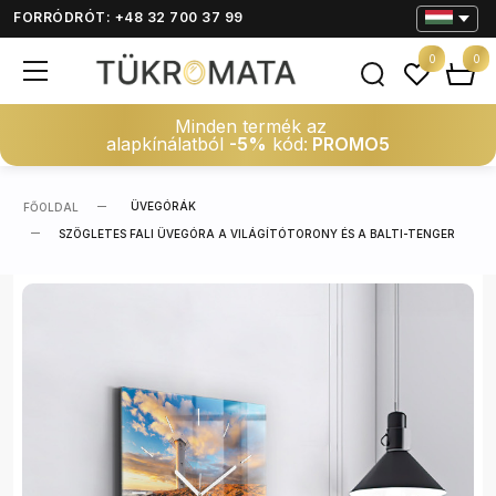
FORRÓDRÓT: +48 32 700 37 99
0
0
Minden termék az
alapkínálatból
-5%
kód:
PROMO5
ÜVEGÓRÁK
FŐOLDAL
SZÖGLETES FALI ÜVEGÓRA A VILÁGÍTÓTORONY ÉS A BALTI-TENGER