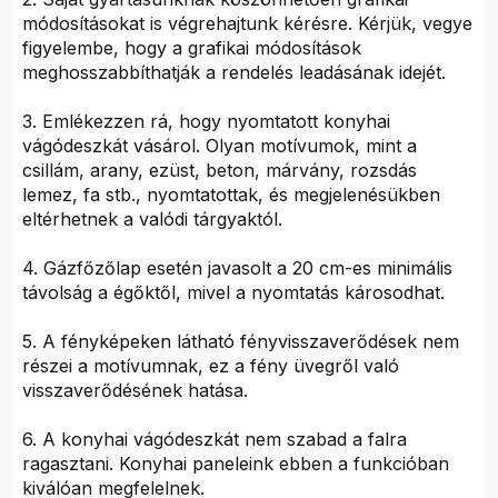
módosításokat is végrehajtunk kérésre. Kérjük, vegye
figyelembe, hogy a grafikai módosítások
meghosszabbíthatják a rendelés leadásának idejét.
3. Emlékezzen rá, hogy nyomtatott konyhai
vágódeszkát vásárol. Olyan motívumok, mint a
csillám, arany, ezüst, beton, márvány, rozsdás
lemez, fa stb., nyomtatottak, és megjelenésükben
eltérhetnek a valódi tárgyaktól.
4. Gázfőzőlap esetén javasolt a 20 cm-es minimális
távolság a égőktől, mivel a nyomtatás károsodhat.
5. A fényképeken látható fényvisszaverődések nem
részei a motívumnak, ez a fény üvegről való
visszaverődésének hatása.
6. A konyhai vágódeszkát nem szabad a falra
ragasztani. Konyhai paneleink ebben a funkcióban
kiválóan megfelelnek.