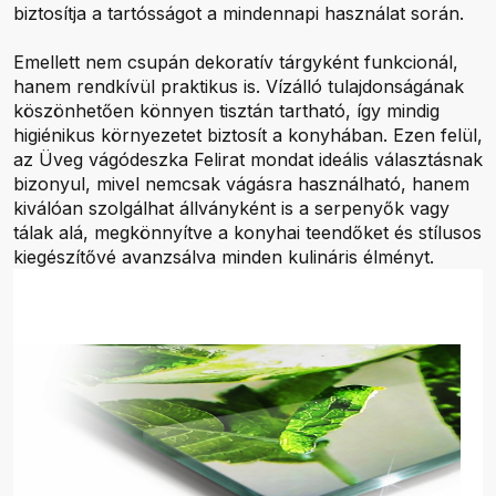
biztosítja a tartósságot a mindennapi használat során.
Emellett nem csupán dekoratív tárgyként funkcionál,
hanem rendkívül praktikus is. Vízálló tulajdonságának
köszönhetően könnyen tisztán tartható, így mindig
higiénikus környezetet biztosít a konyhában. Ezen felül,
az Üveg vágódeszka Felirat mondat ideális választásnak
bizonyul, mivel nemcsak vágásra használható, hanem
kiválóan szolgálhat állványként is a serpenyők vagy
tálak alá, megkönnyítve a konyhai teendőket és stílusos
kiegészítővé avanzsálva minden kulináris élményt.