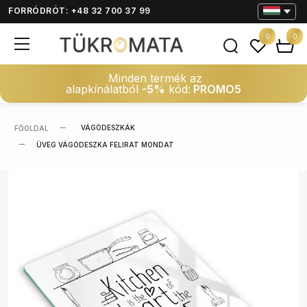
FORRÓDRÓT: +48 32 700 37 99
0
0
Minden termék az
alapkínálatból
-5%
kód:
PROMO5
VÁGÓDESZKÁK
FŐOLDAL
ÜVEG VÁGÓDESZKA FELIRAT MONDAT