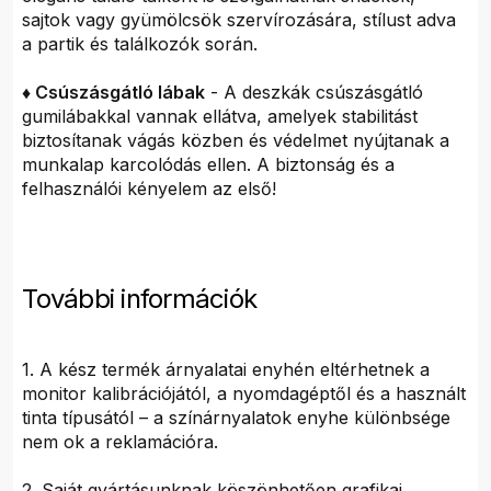
sajtok vagy gyümölcsök szervírozására, stílust adva
a partik és találkozók során.
♦ Csúszásgátló lábak
- A deszkák csúszásgátló
gumilábakkal vannak ellátva, amelyek stabilitást
biztosítanak vágás közben és védelmet nyújtanak a
munkalap karcolódás ellen. A biztonság és a
felhasználói kényelem az első!
További információk
1. A kész termék árnyalatai enyhén eltérhetnek a
monitor kalibrációjától, a nyomdagéptől és a használt
tinta típusától – a színárnyalatok enyhe különbsége
nem ok a reklamációra.
2. Saját gyártásunknak köszönhetően grafikai