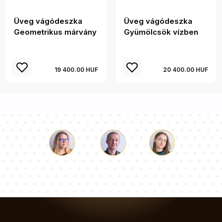
Üveg vágódeszka
Üveg vágódeszka
Geometrikus márvány
Gyümölcsök vízben
19 400.00 HUF
20 400.00 HUF
Luke
Paulina
Dorothy
Tanácsadói csapatunk válaszol a kérdéseire!