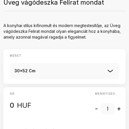
Üveg vágódeszka Felirat mondat
A konyhai stílus kifinomult és modern megtestesítője, az Üveg
vágódeszka Felirat mondat olyan eleganciát hoz a konyhába,
amely azonnal magával ragadja a figyelmet.
MÉRET
30x52 Cm
ÁR
MENNYISÉG:
0
HUF
-
+