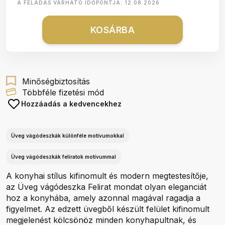
A FELADÁS VÁRHATÓ IDŐPONTJA:
12.08.2026
KOSÁRBA
Minőségbiztosítás
Többféle fizetési mód
Hozzáadás a kedvencekhez
Üveg vágódeszkák különféle motívumokkal
Üveg vágódeszkák feliratok motívummal
A konyhai stílus kifinomult és modern megtestesítője,
az Üveg vágódeszka Felirat mondat olyan eleganciát
hoz a konyhába, amely azonnal magával ragadja a
figyelmet. Az edzett üvegből készült felület kifinomult
megjelenést kölcsönöz minden konyhapultnak, és