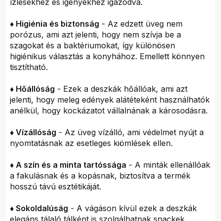
ízlésekhez és igényekhez igazodva.
♦ Higiénia és biztonság
- Az edzett üveg nem
porózus, ami azt jelenti, hogy nem szívja be a
szagokat és a baktériumokat, így különösen
higiénikus választás a konyhához. Emellett könnyen
tisztítható.
♦ Hőállóság
- Ezek a deszkák hőállóak, ami azt
jelenti, hogy meleg edények alátéteként használhatók
anélkül, hogy kockázatot vállalnának a károsodásra.
♦ Vízállóság
- Az üveg vízálló, ami védelmet nyújt a
nyomtatásnak az esetleges kiömlések ellen.
♦ A szín és a minta tartóssága
- A minták ellenállóak
a fakulásnak és a kopásnak, biztosítva a termék
hosszú távú esztétikáját.
♦ Sokoldalúság
- A vágáson kívül ezek a deszkák
elegáns tálaló tálként is szolgálhatnak snackek,