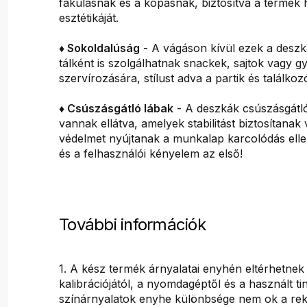
fakulásnak és a kopásnak, biztosítva a termék
esztétikáját.
♦ Sokoldalúság
- A vágáson kívül ezek a deszk
tálként is szolgálhatnak snackek, sajtok vagy 
szervírozására, stílust adva a partik és találko
♦ Csúszásgátló lábak
- A deszkák csúszásgátl
vannak ellátva, amelyek stabilitást biztosítana
védelmet nyújtanak a munkalap karcolódás elle
és a felhasználói kényelem az első!
További információk
1. A kész termék árnyalatai enyhén eltérhetnek
kalibrációjától, a nyomdagéptől és a használt tin
színárnyalatok enyhe különbsége nem ok a rek