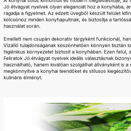
A konyhai stílus kifinomult és modern megtestesítője, az
Jó étvágyat nyelvek olyan eleganciát hoz a konyhába, 
ragadja a figyelmet. Az edzett üvegből készült felület kif
kölcsönöz minden konyhapultnak, és biztosítja a tartóss
használat során.
Emellett nem csupán dekoratív tárgyként funkcionál, hane
Vízálló tulajdonságának köszönhetően könnyen tisztán ta
higiénikus környezetet biztosít a konyhában. Ezen felül
Feliratok Jó étvágyat nyelvek ideális választásnak bizon
használható, hanem kiválóan szolgálhat állványként is a 
megkönnyítve a konyhai teendőket és stílusos kiegészít
kulináris élményt.