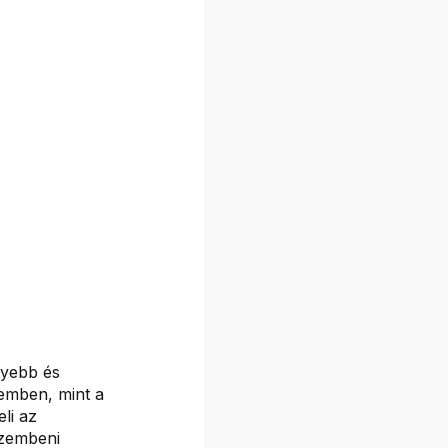
nyebb és
zemben, mint a
li az
szembeni