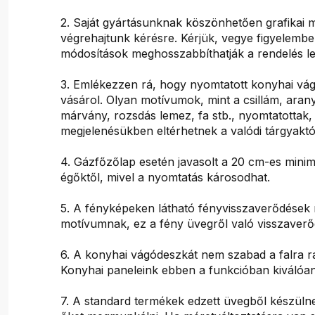
2. Saját gyártásunknak köszönhetően grafikai m
végrehajtunk kérésre. Kérjük, vegye figyelembe,
módosítások meghosszabbíthatják a rendelés le
3. Emlékezzen rá, hogy nyomtatott konyhai vá
vásárol. Olyan motívumok, mint a csillám, arany
márvány, rozsdás lemez, fa stb., nyomtatottak,
megjelenésükben eltérhetnek a valódi tárgyaktó
4. Gázfőzőlap esetén javasolt a 20 cm-es minimá
égőktől, mivel a nyomtatás károsodhat.
5. A fényképeken látható fényvisszaverődések 
motívumnak, ez a fény üvegről való visszaver
6. A konyhai vágódeszkát nem szabad a falra r
Konyhai paneleink ebben a funkcióban kiválóan
7. A standard termékek edzett üvegből készüln