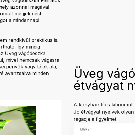
 Üveg vágódeszka Feliratok
amely azonnal magával
inomult megjelenést
ágot a mindennapi
m rendkívül praktikus is.
rtható, így mindig
, az Üveg vágódeszka
yul, mivel nemcsak vágásra
serpenyők vagy tálak alá,
Üveg vágó
ővé avanzsálva minden
étvágyat n
A konyhai stílus kifinomul
Jó étvágyat nyelvek olyan
ragadja a figyelmet.
MÉRET