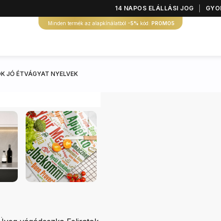
14 NAPOS ELÁLLÁSI JOG
GYOR
Minden termék az alapkínálatból
-5%
kód:
PROMO5
K JÓ ÉTVÁGYAT NYELVEK