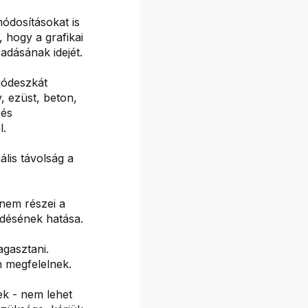
ódosításokat is
 hogy a grafikai
adásának idejét.
gódeszkát
, ezüst, beton,
 és
l.
lis távolság a
nem részei a
ődésének hatása.
agasztani.
 megfelelnek.
ek - nem lehet