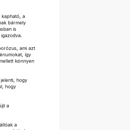
 kapható, a
tnak bármely
usban is
 igazodva.
orózus, ami azt
tériumokat, így
mellett könnyen
jelenti, hogy
l, hogy
újt a
állóak a