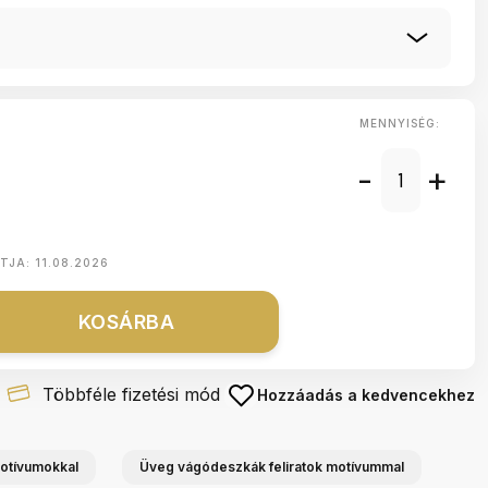
MENNYISÉG:
-
+
NTJA:
11.08.2026
KOSÁRBA
Többféle fizetési mód
Hozzáadás a kedvencekhez
otívumokkal
Üveg vágódeszkák feliratok motívummal