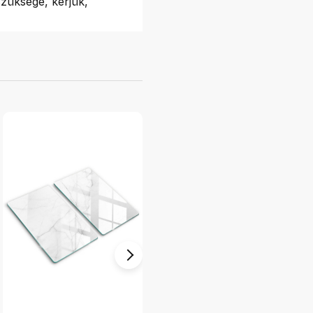
züksége, kérjük,