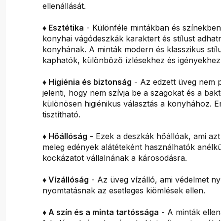
ellenállását.
♦ Esztétika
- Különféle mintákban és színekben
konyhai vágódeszkák karaktert és stílust adha
konyhának. A minták modern és klasszikus stíl
kaphatók, különböző ízlésekhez és igényekhez
♦ Higiénia és biztonság
- Az edzett üveg nem p
jelenti, hogy nem szívja be a szagokat és a bak
különösen higiénikus választás a konyhához. E
tisztítható.
♦ Hőállóság
- Ezek a deszkák hőállóak, ami azt 
meleg edények alátéteként használhatók anélkü
kockázatot vállalnának a károsodásra.
♦ Vízállóság
- Az üveg vízálló, ami védelmet ny
nyomtatásnak az esetleges kiömlések ellen.
♦ A szín és a minta tartóssága
- A minták ellen