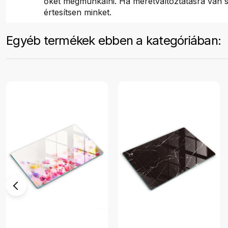
őket megmunkálni. Ha méretváltoztatásra van s
értesítsen minket.
Egyéb termékek ebben a kategóriában: