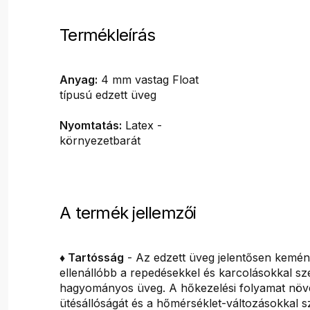
Termékleírás
Anyag:
4 mm vastag Float
típusú edzett üveg
Nyomtatás:
Latex -
környezetbarát
A termék jellemzői
♦ Tartósság
- Az edzett üveg jelentősen kemé
ellenállóbb a repedésekkel és karcolásokkal s
hagyományos üveg. A hőkezelési folyamat növe
ütésállóságát és a hőmérséklet-változásokkal 