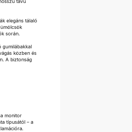
 hosszú távú
ák elegáns tálaló
gyümölcsök
zók során.
ó gumilábakkal
k vágás közben és
n. A biztonság
 a monitor
ta típusától – a
lamációra.