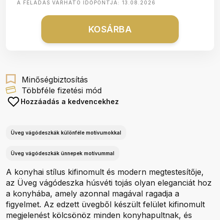
A FELADÁS VÁRHATÓ IDŐPONTJA:
13.08.2026
KOSÁRBA
Minőségbiztosítás
Többféle fizetési mód
Hozzáadás a kedvencekhez
Üveg vágódeszkák különféle motívumokkal
Üveg vágódeszkák ünnepek motívummal
A konyhai stílus kifinomult és modern megtestesítője,
az Üveg vágódeszka húsvéti tojás olyan eleganciát hoz
a konyhába, amely azonnal magával ragadja a
figyelmet. Az edzett üvegből készült felület kifinomult
megjelenést kölcsönöz minden konyhapultnak, és