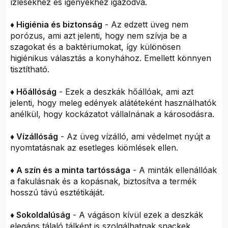
ízlésekhez és igényekhez igazodva.
♦ Higiénia és biztonság
- Az edzett üveg nem
porózus, ami azt jelenti, hogy nem szívja be a
szagokat és a baktériumokat, így különösen
higiénikus választás a konyhához. Emellett könnyen
tisztítható.
♦ Hőállóság
- Ezek a deszkák hőállóak, ami azt
jelenti, hogy meleg edények alátéteként használhatók
anélkül, hogy kockázatot vállalnának a károsodásra.
♦ Vízállóság
- Az üveg vízálló, ami védelmet nyújt a
nyomtatásnak az esetleges kiömlések ellen.
♦ A szín és a minta tartóssága
- A minták ellenállóak
a fakulásnak és a kopásnak, biztosítva a termék
hosszú távú esztétikáját.
♦ Sokoldalúság
- A vágáson kívül ezek a deszkák
elegáns tálaló tálként is szolgálhatnak snackek,