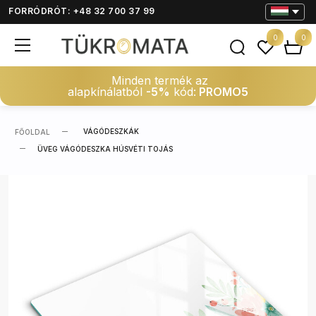
FORRÓDRÓT: +48 32 700 37 99
0
0
Minden termék az
alapkínálatból
-5%
kód:
PROMO5
VÁGÓDESZKÁK
FŐOLDAL
ÜVEG VÁGÓDESZKA HÚSVÉTI TOJÁS