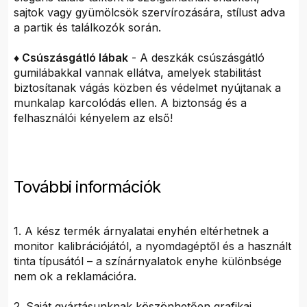
sajtok vagy gyümölcsök szervírozására, stílust adva
a partik és találkozók során.
♦ Csúszásgátló lábak
- A deszkák csúszásgátló
gumilábakkal vannak ellátva, amelyek stabilitást
biztosítanak vágás közben és védelmet nyújtanak a
munkalap karcolódás ellen. A biztonság és a
felhasználói kényelem az első!
További információk
1. A kész termék árnyalatai enyhén eltérhetnek a
monitor kalibrációjától, a nyomdagéptől és a használt
tinta típusától – a színárnyalatok enyhe különbsége
nem ok a reklamációra.
2. Saját gyártásunknak köszönhetően grafikai