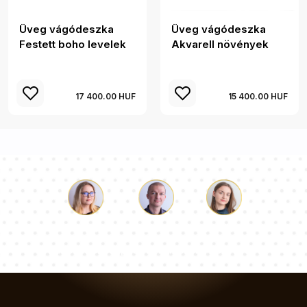
Üveg vágódeszka
Üveg vágódeszka
Festett boho levelek
Akvarell növények
17 400.00 HUF
15 400.00 HUF
Luke
Paulina
Dorothy
Tanácsadói csapatunk válaszol a kérdéseire!