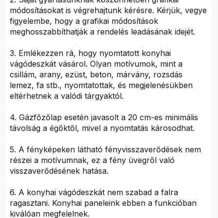
módosításokat is végrehajtunk kérésre. Kérjük, vegye
figyelembe, hogy a grafikai módosítások
meghosszabbíthatják a rendelés leadásának idejét.
3. Emlékezzen rá, hogy nyomtatott konyhai
vágódeszkát vásárol. Olyan motívumok, mint a
csillám, arany, ezüst, beton, márvány, rozsdás
lemez, fa stb., nyomtatottak, és megjelenésükben
eltérhetnek a valódi tárgyaktól.
4. Gázfőzőlap esetén javasolt a 20 cm-es minimális
távolság a égőktől, mivel a nyomtatás károsodhat.
5. A fényképeken látható fényvisszaverődések nem
részei a motívumnak, ez a fény üvegről való
visszaverődésének hatása.
6. A konyhai vágódeszkát nem szabad a falra
ragasztani. Konyhai paneleink ebben a funkcióban
kiválóan megfelelnek.