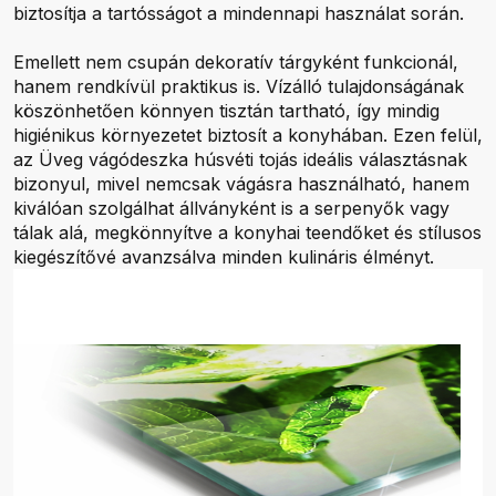
biztosítja a tartósságot a mindennapi használat során.
Emellett nem csupán dekoratív tárgyként funkcionál,
hanem rendkívül praktikus is. Vízálló tulajdonságának
köszönhetően könnyen tisztán tartható, így mindig
higiénikus környezetet biztosít a konyhában. Ezen felül,
az Üveg vágódeszka húsvéti tojás ideális választásnak
bizonyul, mivel nemcsak vágásra használható, hanem
kiválóan szolgálhat állványként is a serpenyők vagy
tálak alá, megkönnyítve a konyhai teendőket és stílusos
kiegészítővé avanzsálva minden kulináris élményt.