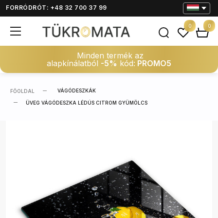
FORRÓDRÓT: +48 32 700 37 99
0
0
Minden termék az
alapkínálatból
-5%
kód:
PROMO5
VÁGÓDESZKÁK
FŐOLDAL
ÜVEG VÁGÓDESZKA LÉDÚS CITROM GYÜMÖLCS