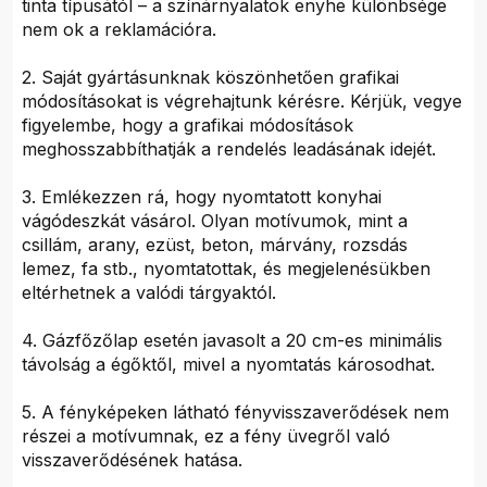
tinta típusától – a színárnyalatok enyhe különbsége
nem ok a reklamációra.
2. Saját gyártásunknak köszönhetően grafikai
módosításokat is végrehajtunk kérésre. Kérjük, vegye
figyelembe, hogy a grafikai módosítások
meghosszabbíthatják a rendelés leadásának idejét.
3. Emlékezzen rá, hogy nyomtatott konyhai
vágódeszkát vásárol. Olyan motívumok, mint a
csillám, arany, ezüst, beton, márvány, rozsdás
lemez, fa stb., nyomtatottak, és megjelenésükben
eltérhetnek a valódi tárgyaktól.
4. Gázfőzőlap esetén javasolt a 20 cm-es minimális
távolság a égőktől, mivel a nyomtatás károsodhat.
5. A fényképeken látható fényvisszaverődések nem
részei a motívumnak, ez a fény üvegről való
visszaverődésének hatása.