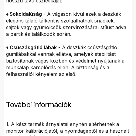
hosszú távú esztétikáját.
♦ Sokoldalúság
- A vágáson kívül ezek a deszkák
elegáns tálaló tálként is szolgálhatnak snackek,
sajtok vagy gyümölcsök szervírozására, stílust adva
a partik és találkozók során.
♦ Csúszásgátló lábak
- A deszkák csúszásgátló
gumilábakkal vannak ellátva, amelyek stabilitást
biztosítanak vágás közben és védelmet nyújtanak a
munkalap karcolódás ellen. A biztonság és a
felhasználói kényelem az első!
További információk
1. A kész termék árnyalatai enyhén eltérhetnek a
monitor kalibrációjától, a nyomdagéptől és a használt