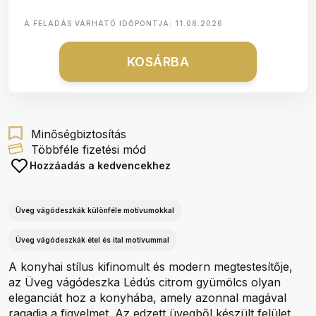
A FELADÁS VÁRHATÓ IDŐPONTJA:
11.08.2026
KOSÁRBA
Minőségbiztosítás
Többféle fizetési mód
Hozzáadás a kedvencekhez
Üveg vágódeszkák különféle motívumokkal
Üveg vágódeszkák étel és ital motívummal
A konyhai stílus kifinomult és modern megtestesítője,
az Üveg vágódeszka Lédús citrom gyümölcs olyan
eleganciát hoz a konyhába, amely azonnal magával
ragadja a figyelmet. Az edzett üvegből készült felület