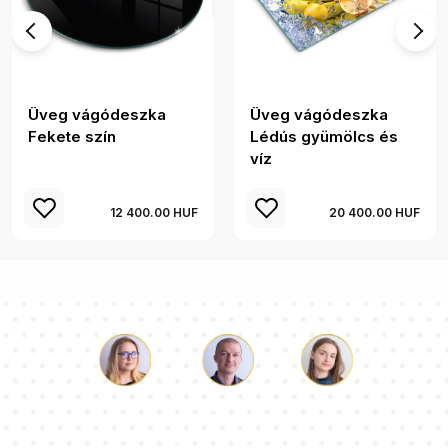
Üveg vágódeszka
Üveg vágódeszka
Fekete szín
Lédús gyümölcs és
víz
12 400.00 HUF
20 400.00 HUF
Luke
Paulina
Dorothy
Tanácsadói csapatunk válaszol a kérdéseire!