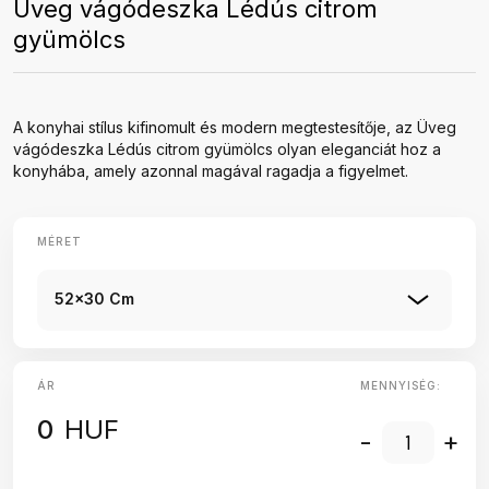
Üveg vágódeszka Lédús citrom
gyümölcs
A konyhai stílus kifinomult és modern megtestesítője, az Üveg
vágódeszka Lédús citrom gyümölcs olyan eleganciát hoz a
konyhába, amely azonnal magával ragadja a figyelmet.
MÉRET
52x30 Cm
ÁR
MENNYISÉG:
0
HUF
-
+