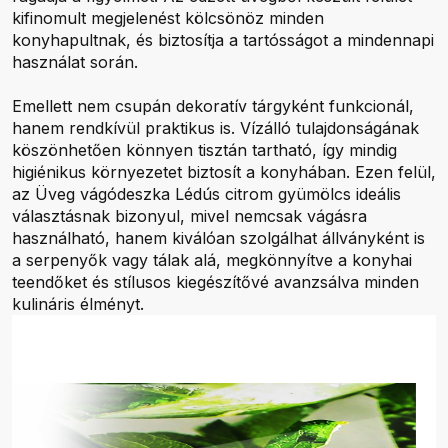
kifinomult megjelenést kölcsönöz minden
konyhapultnak, és biztosítja a tartósságot a mindennapi
használat során.
Emellett nem csupán dekoratív tárgyként funkcionál,
hanem rendkívül praktikus is. Vízálló tulajdonságának
köszönhetően könnyen tisztán tartható, így mindig
higiénikus környezetet biztosít a konyhában. Ezen felül,
az Üveg vágódeszka Lédús citrom gyümölcs ideális
választásnak bizonyul, mivel nemcsak vágásra
használható, hanem kiválóan szolgálhat állványként is
a serpenyők vagy tálak alá, megkönnyítve a konyhai
teendőket és stílusos kiegészítővé avanzsálva minden
kulináris élményt.