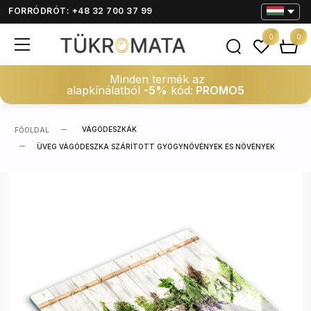
FORRÓDRÓT: +48 32 700 37 99
0
0
Minden termék az
alapkínálatból
-5%
kód:
PROMO5
VÁGÓDESZKÁK
FŐOLDAL
ÜVEG VÁGÓDESZKA SZÁRÍTOTT GYÓGYNÖVÉNYEK ÉS NÖVÉNYEK