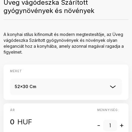
Üveg vágódeszka Szárított
gyógynövények és növények
A konyhai stílus kifinomult és modern megtestesítője, az Üveg
vágódeszka Szárított gyógynövények és növények olyan
eleganciát hoz a konyhába, amely azonnal magával ragadja a
figyelmet.
MÉRET
52x30 Cm
ÁR
MENNYISÉG:
0
HUF
-
+