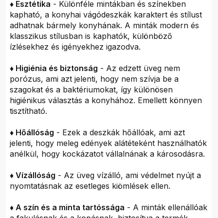
♦ Esztétika
- Különféle mintákban és színekben
kapható, a konyhai vágódeszkák karaktert és stílust
adhatnak bármely konyhának. A minták modern és
klasszikus stílusban is kaphatók, különböző
ízlésekhez és igényekhez igazodva.
♦ Higiénia és biztonság
- Az edzett üveg nem
porózus, ami azt jelenti, hogy nem szívja be a
szagokat és a baktériumokat, így különösen
higiénikus választás a konyhához. Emellett könnyen
tisztítható.
♦ Hőállóság
- Ezek a deszkák hőállóak, ami azt
jelenti, hogy meleg edények alátéteként használhatók
anélkül, hogy kockázatot vállalnának a károsodásra.
♦ Vízállóság
- Az üveg vízálló, ami védelmet nyújt a
nyomtatásnak az esetleges kiömlések ellen.
♦ A szín és a minta tartóssága
- A minták ellenállóak