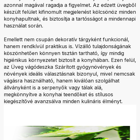
azonnal magával ragadja a figyelmet. Az edzett üvegből
készült felület kifinomult megjelenést kölcsönöz minden
konyhapultnak, és biztosítja a tartósságot a mindennapi
használat során.
Emellett nem csupán dekoratív tárgyként funkcionál,
hanem rendkívül praktikus is. Vízálló tulajdonságának
köszönhetően könnyen tisztán tartható, így mindig
higiénikus környezetet biztosít a konyhában. Ezen felül,
az Üveg vágódeszka Szárított gyógynövények és
növények ideális választásnak bizonyul, mivel nemcsak
vágásra használható, hanem kiválóan szolgálhat
állványként is a serpenyők vagy tálak alá,
megkönnyítve a konyhai teendőket és stílusos
kiegészítővé avanzsálva minden kulináris élményt.