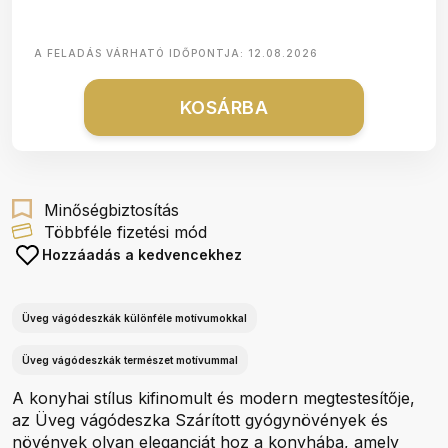
A FELADÁS VÁRHATÓ IDŐPONTJA:
12.08.2026
KOSÁRBA
Minőségbiztosítás
Többféle fizetési mód
Hozzáadás a kedvencekhez
Üveg vágódeszkák különféle motívumokkal
Üveg vágódeszkák természet motívummal
A konyhai stílus kifinomult és modern megtestesítője,
az Üveg vágódeszka Szárított gyógynövények és
növények olyan eleganciát hoz a konyhába, amely