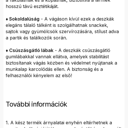
a fakulásnak és a kopásnak, biztosítva a termék
hosszú távú esztétikáját.
♦ Sokoldalúság
- A vágáson kívül ezek a deszkák
elegáns tálaló tálként is szolgálhatnak snackek,
sajtok vagy gyümölcsök szervírozására, stílust adva
a partik és találkozók során.
♦ Csúszásgátló lábak
- A deszkák csúszásgátló
gumilábakkal vannak ellátva, amelyek stabilitást
biztosítanak vágás közben és védelmet nyújtanak a
munkalap karcolódás ellen. A biztonság és a
felhasználói kényelem az első!
További információk
1. A kész termék árnyalatai enyhén eltérhetnek a