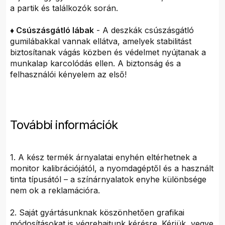
a partik és találkozók során.
♦ Csúszásgátló lábak
- A deszkák csúszásgátló
gumilábakkal vannak ellátva, amelyek stabilitást
biztosítanak vágás közben és védelmet nyújtanak a
munkalap karcolódás ellen. A biztonság és a
felhasználói kényelem az első!
További információk
1. A kész termék árnyalatai enyhén eltérhetnek a
monitor kalibrációjától, a nyomdagéptől és a használt
tinta típusától – a színárnyalatok enyhe különbsége
nem ok a reklamációra.
2. Saját gyártásunknak köszönhetően grafikai
módosításokat is végrehajtunk kérésre. Kérjük, vegye