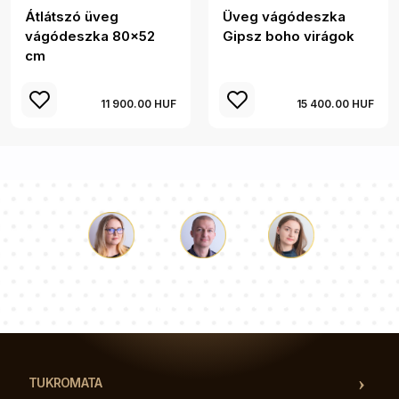
Átlátszó üveg
Üveg vágódeszka
vágódeszka 80x52
Gipsz boho virágok
cm
11 900.00 HUF
15 400.00 HUF
Luke
Paulina
Dorothy
Tanácsadói csapatunk válaszol a kérdéseire!
TUKROMATA