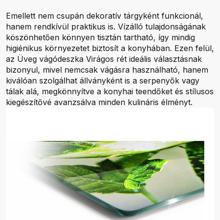
Emellett nem csupán dekoratív tárgyként funkcionál,
hanem rendkívül praktikus is. Vízálló tulajdonságának
köszönhetően könnyen tisztán tartható, így mindig
higiénikus környezetet biztosít a konyhában. Ezen felül,
az Üveg vágódeszka Virágos rét ideális választásnak
bizonyul, mivel nemcsak vágásra használható, hanem
kiválóan szolgálhat állványként is a serpenyők vagy
tálak alá, megkönnyítve a konyhai teendőket és stílusos
kiegészítővé avanzsálva minden kulináris élményt.