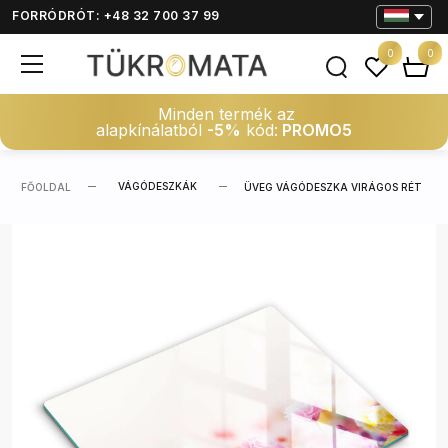
FORRÓDRÓT: +48 32 700 37 99
0
0
Minden termék az
alapkínálatból
-5%
kód:
PROMO5
VÁGÓDESZKÁK
FŐOLDAL
ÜVEG VÁGÓDESZKA VIRÁGOS RÉT