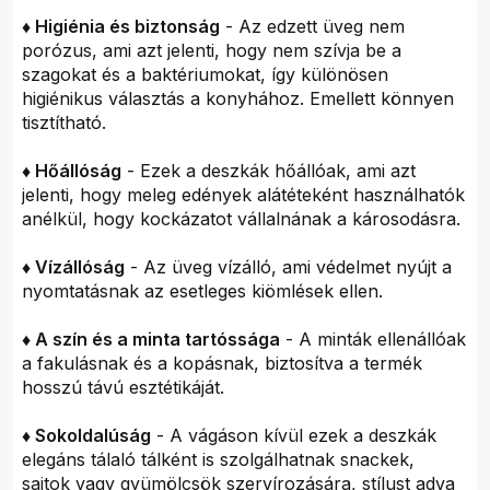
♦ Higiénia és biztonság
- Az edzett üveg nem
porózus, ami azt jelenti, hogy nem szívja be a
szagokat és a baktériumokat, így különösen
higiénikus választás a konyhához. Emellett könnyen
tisztítható.
♦ Hőállóság
- Ezek a deszkák hőállóak, ami azt
jelenti, hogy meleg edények alátéteként használhatók
anélkül, hogy kockázatot vállalnának a károsodásra.
♦ Vízállóság
- Az üveg vízálló, ami védelmet nyújt a
nyomtatásnak az esetleges kiömlések ellen.
♦ A szín és a minta tartóssága
- A minták ellenállóak
a fakulásnak és a kopásnak, biztosítva a termék
hosszú távú esztétikáját.
♦ Sokoldalúság
- A vágáson kívül ezek a deszkák
elegáns tálaló tálként is szolgálhatnak snackek,
sajtok vagy gyümölcsök szervírozására, stílust adva