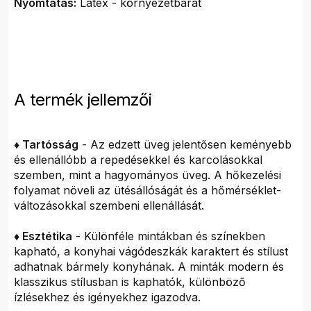
Nyomtatás:
Latex - környezetbarát
A termék jellemzői
♦ Tartósság
- Az edzett üveg jelentősen keményebb
és ellenállóbb a repedésekkel és karcolásokkal
szemben, mint a hagyományos üveg. A hőkezelési
folyamat növeli az ütésállóságát és a hőmérséklet-
változásokkal szembeni ellenállását.
♦ Esztétika
- Különféle mintákban és színekben
kapható, a konyhai vágódeszkák karaktert és stílust
adhatnak bármely konyhának. A minták modern és
klasszikus stílusban is kaphatók, különböző
ízlésekhez és igényekhez igazodva.