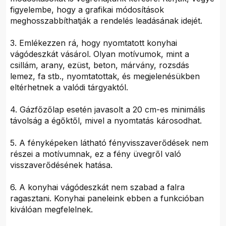
figyelembe, hogy a grafikai módosítások
meghosszabbíthatják a rendelés leadásának idejét.
3. Emlékezzen rá, hogy nyomtatott konyhai
vágódeszkát vásárol. Olyan motívumok, mint a
csillám, arany, ezüst, beton, márvány, rozsdás
lemez, fa stb., nyomtatottak, és megjelenésükben
eltérhetnek a valódi tárgyaktól.
4. Gázfőzőlap esetén javasolt a 20 cm-es minimális
távolság a égőktől, mivel a nyomtatás károsodhat.
5. A fényképeken látható fényvisszaverődések nem
részei a motívumnak, ez a fény üvegről való
visszaverődésének hatása.
6. A konyhai vágódeszkát nem szabad a falra
ragasztani. Konyhai paneleink ebben a funkcióban
kiválóan megfelelnek.