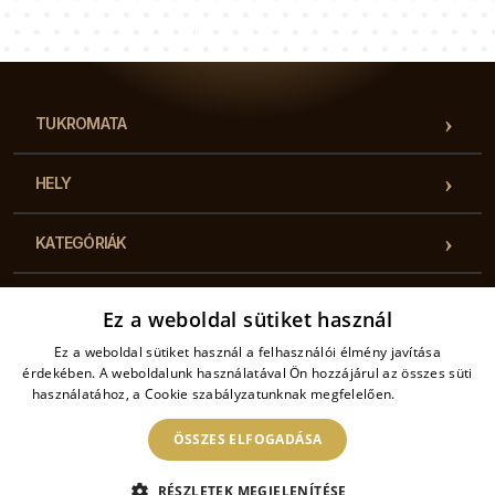
Tanácsadói csapatunk válaszol a kérdéseire!
TUKROMATA
HELY
KATEGÓRIÁK
HASZNOS INFORMÁCIÓK
Ez a weboldal sütiket használ
Ez a weboldal sütiket használ a felhasználói élmény javítása
KAPCSOLAT
érdekében. A weboldalunk használatával Ön hozzájárul az összes süti
használatához, a Cookie szabályzatunknak megfelelően.
Bővebben
ÖSSZES ELFOGADÁSA
2026 © Tukromata – Minden jog fenntartva. Az online áruház üzemeltetője:
RÉSZLETEK MEGJELENÍTÉSE
Drukarnia Piga.pl Sp. z o.o. EU ÁFA : PL6462933172