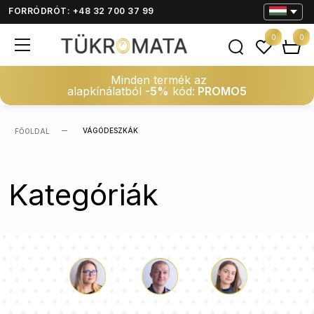
FORRÓDRÓT: +48 32 700 37 99
0
0
Minden termék az
alapkínálatból
-5%
kód:
PROMO5
VÁGÓDESZKÁK
FŐOLDAL
Kategóriák
Luke
Paulina
Dorothy