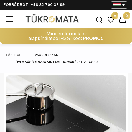
FORRÓDRÓT: +48 32 700 37 99
0
0
Minden termék az
alapkínálatból
-5%
kód:
PROMO5
VÁGÓDESZKÁK
FŐOLDAL
ÜVEG VÁGÓDESZKA VINTAGE BAZSARÓZSA VIRÁGOK