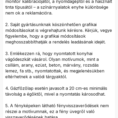
monitor kalibrációjától, a nyomdagéptől és a használt
tinta típusától – a színárnyalatok enyhe különbsége
nem ok a reklamációra.
2. Saját gyártásunknak köszönhetően grafikai
módosításokat is végrehajtunk kérésre. Kérjük, vegye
figyelembe, hogy a grafikai módosítások
meghosszabbíthatják a rendelés leadásának idejét.
3. Emlékezzen rá, hogy nyomtatott konyhai
vágódeszkát vásárol. Olyan motívumok, mint a
csillám, arany, ezüst, beton, márvány, rozsdás
lemez, fa stb., nyomtatottak, és megjelenésükben
eltérhetnek a valódi tárgyaktól.
4. Gázfőzőlap esetén javasolt a 20 cm-es minimális
távolság a égőktől, mivel a nyomtatás károsodhat.
5. A fényképeken látható fényvisszaverődések nem
részei a motívumnak, ez a fény üvegről való
visszaverődésének hatása.