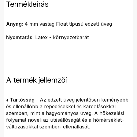
Termékleírás
Anyag:
4 mm vastag Float típusú edzett üveg
Nyomtatás:
Latex - környezetbarát
A termék jellemzői
♦ Tartósság
- Az edzett üveg jelentősen keményebb
és ellenállóbb a repedésekkel és karcolásokkal
szemben, mint a hagyományos üveg. A hőkezelési
folyamat növeli az ütésállóságát és a hőmérséklet-
változásokkal szembeni ellenállását.