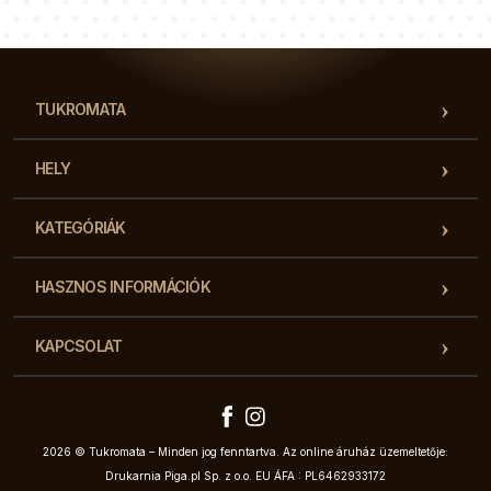
Tanácsadói csapatunk válaszol a kérdéseire!
TUKROMATA
HELY
KATEGÓRIÁK
HASZNOS INFORMÁCIÓK
KAPCSOLAT
2026 © Tukromata – Minden jog fenntartva. Az online áruház üzemeltetője:
Drukarnia Piga.pl Sp. z o.o. EU ÁFA : PL6462933172