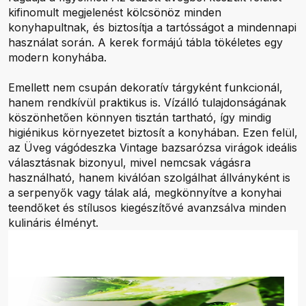
kifinomult megjelenést kölcsönöz minden
konyhapultnak, és biztosítja a tartósságot a mindennapi
használat során. A kerek formájú tábla tökéletes egy
modern konyhába.
Emellett nem csupán dekoratív tárgyként funkcionál,
hanem rendkívül praktikus is. Vízálló tulajdonságának
köszönhetően könnyen tisztán tartható, így mindig
higiénikus környezetet biztosít a konyhában. Ezen felül,
az Üveg vágódeszka Vintage bazsarózsa virágok ideális
választásnak bizonyul, mivel nemcsak vágásra
használható, hanem kiválóan szolgálhat állványként is
a serpenyők vagy tálak alá, megkönnyítve a konyhai
teendőket és stílusos kiegészítővé avanzsálva minden
kulináris élményt.