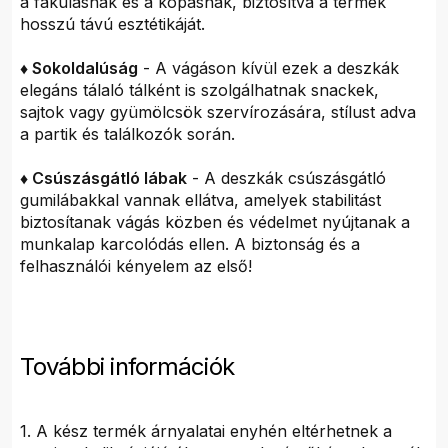
a fakulásnak és a kopásnak, biztosítva a termék
hosszú távú esztétikáját.
♦ Sokoldalúság
- A vágáson kívül ezek a deszkák
elegáns tálaló tálként is szolgálhatnak snackek,
sajtok vagy gyümölcsök szervírozására, stílust adva
a partik és találkozók során.
♦ Csúszásgátló lábak
- A deszkák csúszásgátló
gumilábakkal vannak ellátva, amelyek stabilitást
biztosítanak vágás közben és védelmet nyújtanak a
munkalap karcolódás ellen. A biztonság és a
felhasználói kényelem az első!
További információk
1. A kész termék árnyalatai enyhén eltérhetnek a