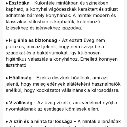
♦ Esztétika
- Különféle mintákban és színekben
kapható, a konyhai vágódeszkák karaktert és stílust
adhatnak bármely konyhának. A minták modern és
klasszikus stílusban is kaphatók, különböző
ízlésekhez és igényekhez igazodva.
♦ Higiénia és biztonság
- Az edzett üveg nem
porózus, ami azt jelenti, hogy nem szívja be a
szagokat és a baktériumokat, így különösen
higiénikus választás a konyhához. Emellett könnyen
tisztítható.
♦ Hőállóság
- Ezek a deszkák hőállóak, ami azt
jelenti, hogy meleg edények alátéteként használhatók
anélkül, hogy kockázatot vállalnának a károsodásra.
♦ Vízállóság
- Az üveg vízálló, ami védelmet nyújt a
nyomtatásnak az esetleges kiömlések ellen.
♦ A szín és a minta tartóssága
- A minták ellenállóak