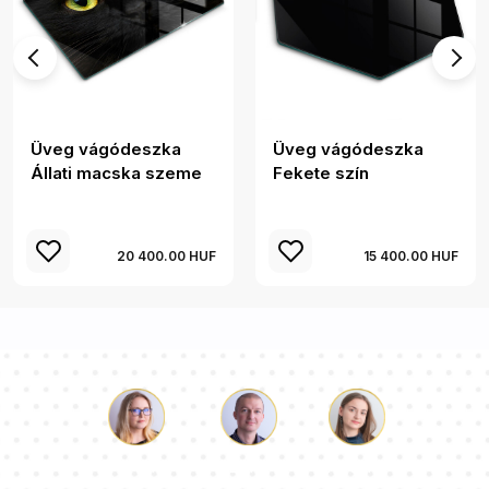
Üveg vágódeszka
Üveg vágódeszka
Állati macska szeme
Fekete szín
20 400.00 HUF
15 400.00 HUF
Luke
Paulina
Dorothy