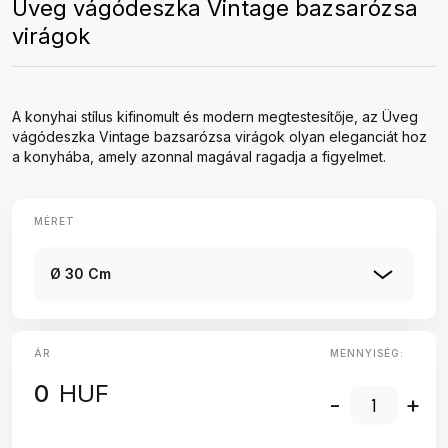
Üveg vágódeszka Vintage bazsarózsa
virágok
A konyhai stílus kifinomult és modern megtestesítője, az Üveg
vágódeszka Vintage bazsarózsa virágok olyan eleganciát hoz
a konyhába, amely azonnal magával ragadja a figyelmet.
MÉRET
Ø 30 Cm
ÁR
MENNYISÉG:
0
HUF
-
+