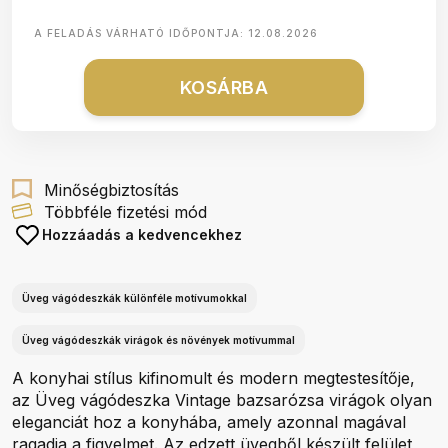
A FELADÁS VÁRHATÓ IDŐPONTJA:
12.08.2026
KOSÁRBA
Minőségbiztosítás
Többféle fizetési mód
Hozzáadás a kedvencekhez
Üveg vágódeszkák különféle motívumokkal
Üveg vágódeszkák virágok és növények motívummal
A konyhai stílus kifinomult és modern megtestesítője,
az Üveg vágódeszka Vintage bazsarózsa virágok olyan
eleganciát hoz a konyhába, amely azonnal magával
ragadja a figyelmet. Az edzett üvegből készült felület