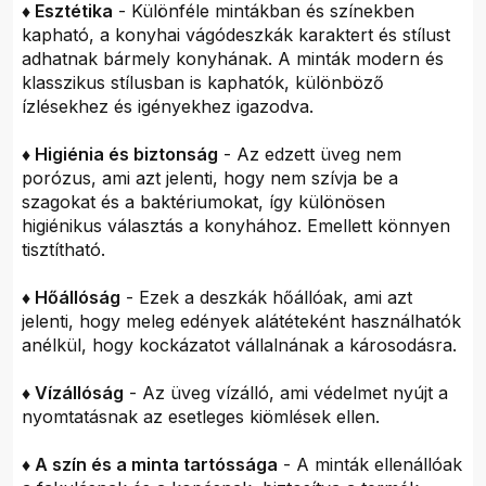
♦ Esztétika
- Különféle mintákban és színekben
kapható, a konyhai vágódeszkák karaktert és stílust
adhatnak bármely konyhának. A minták modern és
klasszikus stílusban is kaphatók, különböző
ízlésekhez és igényekhez igazodva.
♦ Higiénia és biztonság
- Az edzett üveg nem
porózus, ami azt jelenti, hogy nem szívja be a
szagokat és a baktériumokat, így különösen
higiénikus választás a konyhához. Emellett könnyen
tisztítható.
♦ Hőállóság
- Ezek a deszkák hőállóak, ami azt
jelenti, hogy meleg edények alátéteként használhatók
anélkül, hogy kockázatot vállalnának a károsodásra.
♦ Vízállóság
- Az üveg vízálló, ami védelmet nyújt a
nyomtatásnak az esetleges kiömlések ellen.
♦ A szín és a minta tartóssága
- A minták ellenállóak