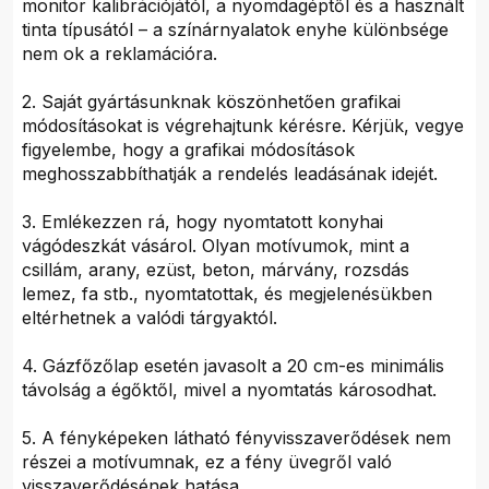
monitor kalibrációjától, a nyomdagéptől és a használt
tinta típusától – a színárnyalatok enyhe különbsége
nem ok a reklamációra.
2. Saját gyártásunknak köszönhetően grafikai
módosításokat is végrehajtunk kérésre. Kérjük, vegye
figyelembe, hogy a grafikai módosítások
meghosszabbíthatják a rendelés leadásának idejét.
3. Emlékezzen rá, hogy nyomtatott konyhai
vágódeszkát vásárol. Olyan motívumok, mint a
csillám, arany, ezüst, beton, márvány, rozsdás
lemez, fa stb., nyomtatottak, és megjelenésükben
eltérhetnek a valódi tárgyaktól.
4. Gázfőzőlap esetén javasolt a 20 cm-es minimális
távolság a égőktől, mivel a nyomtatás károsodhat.
5. A fényképeken látható fényvisszaverődések nem
részei a motívumnak, ez a fény üvegről való
visszaverődésének hatása.