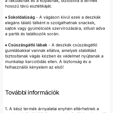
a fakulásnak és a kopásnak, biztosítva a termék
hosszú távú esztétikáját.
♦ Sokoldalúság
- A vágáson kívül ezek a deszkák
elegáns tálaló tálként is szolgálhatnak snackek,
sajtok vagy gyümölcsök szervírozására, stílust adva
a partik és találkozók során.
♦ Csúszásgátló lábak
- A deszkák csúszásgátló
gumilábakkal vannak ellátva, amelyek stabilitást
biztosítanak vágás közben és védelmet nyújtanak a
munkalap karcolódás ellen. A biztonság és a
felhasználói kényelem az első!
További információk
1. A kész termék árnyalatai enyhén eltérhetnek a