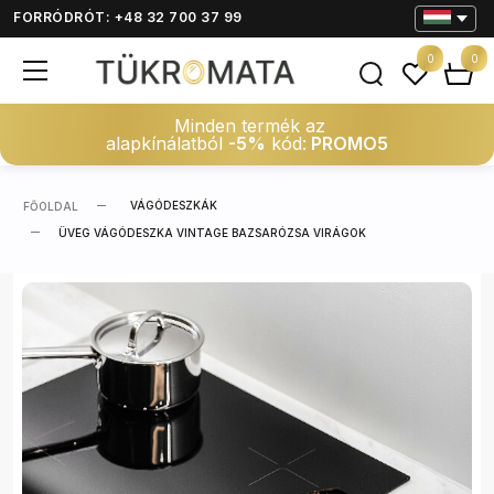
FORRÓDRÓT: +48 32 700 37 99
0
0
Minden termék az
alapkínálatból
-5%
kód:
PROMO5
VÁGÓDESZKÁK
FŐOLDAL
ÜVEG VÁGÓDESZKA VINTAGE BAZSARÓZSA VIRÁGOK