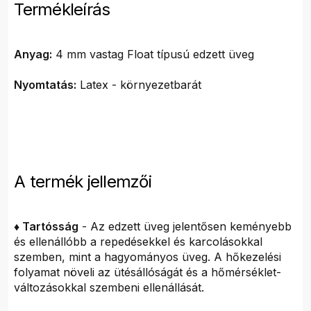
Termékleírás
Anyag:
4 mm vastag Float típusú edzett üveg
Nyomtatás:
Latex - környezetbarát
A termék jellemzői
♦ Tartósság
- Az edzett üveg jelentősen keményebb
és ellenállóbb a repedésekkel és karcolásokkal
szemben, mint a hagyományos üveg. A hőkezelési
folyamat növeli az ütésállóságát és a hőmérséklet-
változásokkal szembeni ellenállását.