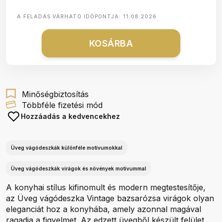
A FELADÁS VÁRHATÓ IDŐPONTJA:
11.08.2026
KOSÁRBA
Minőségbiztosítás
Többféle fizetési mód
Hozzáadás a kedvencekhez
Üveg vágódeszkák különféle motívumokkal
Üveg vágódeszkák virágok és növények motívummal
A konyhai stílus kifinomult és modern megtestesítője,
az Üveg vágódeszka Vintage bazsarózsa virágok olyan
eleganciát hoz a konyhába, amely azonnal magával
ragadja a figyelmet. Az edzett üvegből készült felület