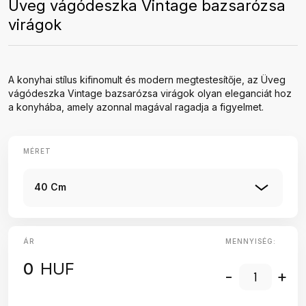
Üveg vágódeszka Vintage bazsarózsa
virágok
A konyhai stílus kifinomult és modern megtestesítője, az Üveg
vágódeszka Vintage bazsarózsa virágok olyan eleganciát hoz
a konyhába, amely azonnal magával ragadja a figyelmet.
MÉRET
40 Cm
ÁR
MENNYISÉG:
0
HUF
-
+