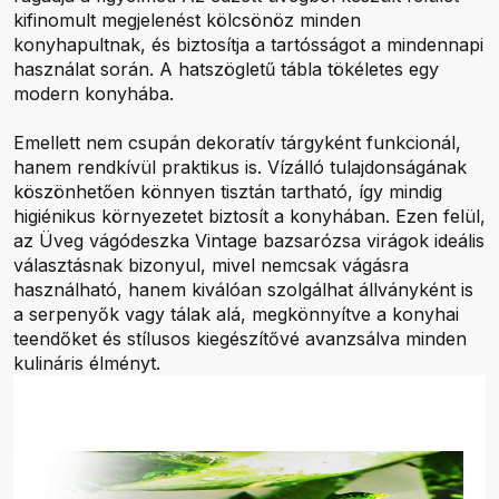
kifinomult megjelenést kölcsönöz minden
konyhapultnak, és biztosítja a tartósságot a mindennapi
használat során. A hatszögletű tábla tökéletes egy
modern konyhába.
Emellett nem csupán dekoratív tárgyként funkcionál,
hanem rendkívül praktikus is. Vízálló tulajdonságának
köszönhetően könnyen tisztán tartható, így mindig
higiénikus környezetet biztosít a konyhában. Ezen felül,
az Üveg vágódeszka Vintage bazsarózsa virágok ideális
választásnak bizonyul, mivel nemcsak vágásra
használható, hanem kiválóan szolgálhat állványként is
a serpenyők vagy tálak alá, megkönnyítve a konyhai
teendőket és stílusos kiegészítővé avanzsálva minden
kulináris élményt.