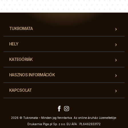
Tanácsadói csapatunk válaszol a kérdéseire!
TUKROMATA
HELY
KATEGÓRIÁK
HASZNOS INFORMÁCIÓK
KAPCSOLAT
2026 © Tukromata – Minden jog fenntartva. Az online áruház üzemeltetője:
Drukarnia Piga.pl Sp. z o.o. EU ÁFA : PL6462933172