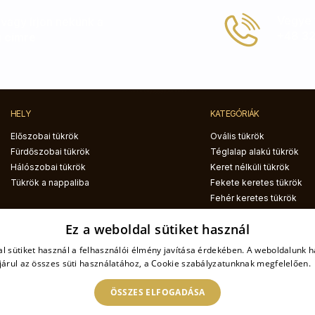
Vegye f
, vagy írjon nekünk a
+48 32
u
címre
HELY
KATEGÓRIÁK
Előszobai tükrök
Ovális tükrök
Fürdőszobai tükrök
Téglalap alakú tükrök
Hálószobai tükrök
Keret nélküli tükrök
Tükrök a nappaliba
Fekete keretes tükrök
Fehér keretes tükrök
LED háttérvilágítású
Ez a weboldal sütiket használ
tükrök
Dekorációs tükrök
l sütiket használ a felhasználói élmény javítása érdekében. A weboldalunk 
Félkör alakú tükrök
árul az összes süti használatához, a Cookie szabályzatunknak megfelelően.
Szabálytalan tükrök
ÖSSZES ELFOGADÁSA