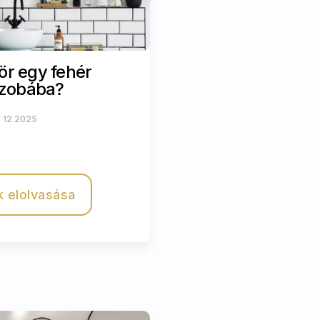
ör egy fehér
szobába?
, 12 2025
k elolvasása