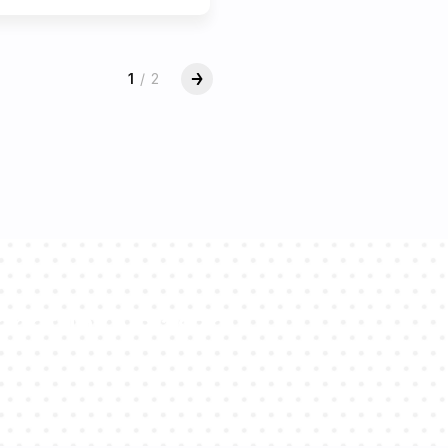
1
/
2
apatunk válaszol