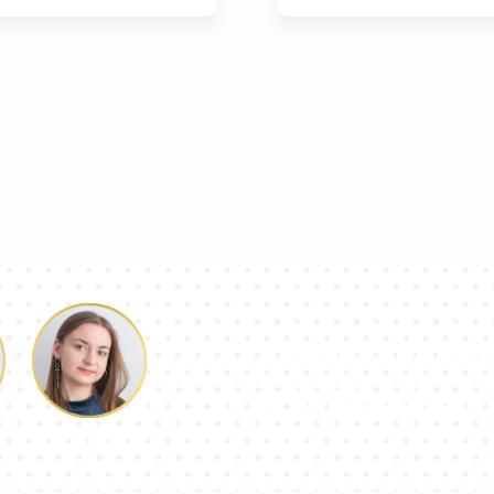
Tanácsadói cs
a kérdéseire!
Paulina