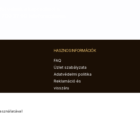
el velünk a kapcsolatot a
 700 37 99 telefonszámon
HASZNOS INFORMÁCIÓK
FAQ
Üzlet szabályzata
Adatvédelmi politika
Reklamáció és
visszáru
Szállítás és fizetés
használatával
Bővebben