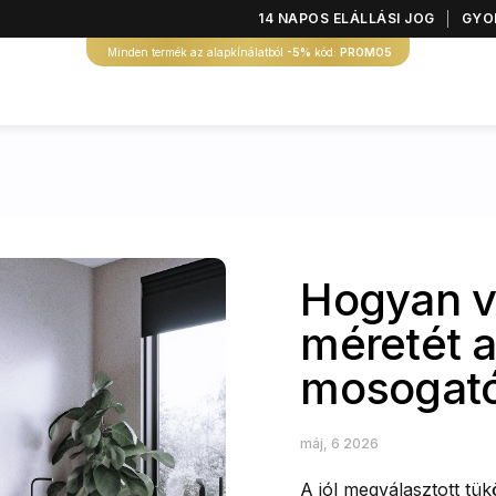
14 NAPOS ELÁLLÁSI JOG
GYOR
Minden termék az alapkínálatból
-5%
kód:
PROMO5
Hogyan vá
méretét a
mosogat
máj, 6 2026
A jól megválasztott t