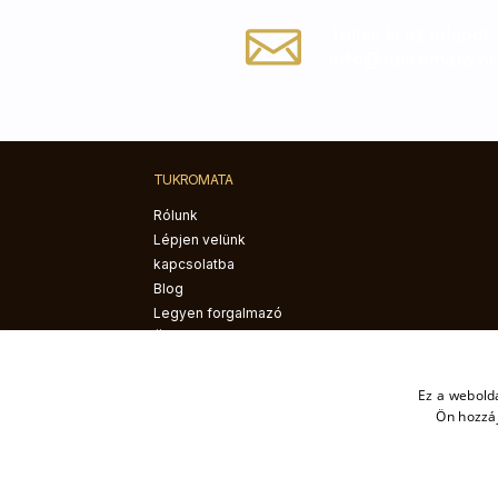
Töltse ki az űrlapot
info@tukromata.h
TUKROMATA
Rólunk
Lépjen velünk
kapcsolatba
Blog
Legyen forgalmazó
Összeszerelési útmutató
Ez a webolda
Ön hozzáj