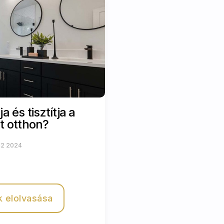
 és tisztítja a
t otthon?
 12 2024
k elolvasása