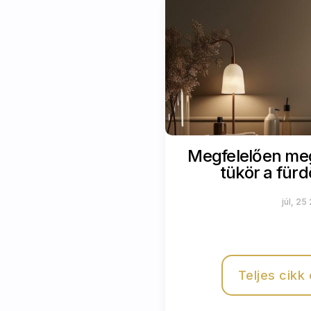
Megfelelően meg
tükör a für
júl, 25
Teljes cikk