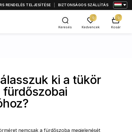
S RENDELÉS TELJESÍTÉSE
BIZTONSÁGOS SZÁLLÍTÁS
0
0
Keresés
Kedvencek
Kosár
lasszuk ki a tükör
 fürdőszobai
óhoz?
ükörméret nemcsak a fürdőszoba megjelenését