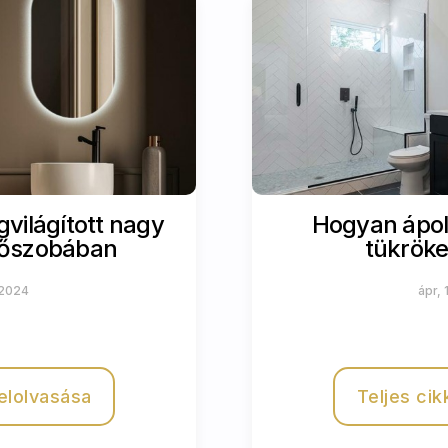
világított nagy
Hogyan ápolja
dőszobában
tükröke
 2024
ápr,
 elolvasása
Teljes cik