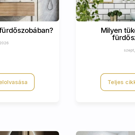
a fürdőszobában?
Milyen tük
fürdő
 2026
szept
 elolvasása
Teljes cik