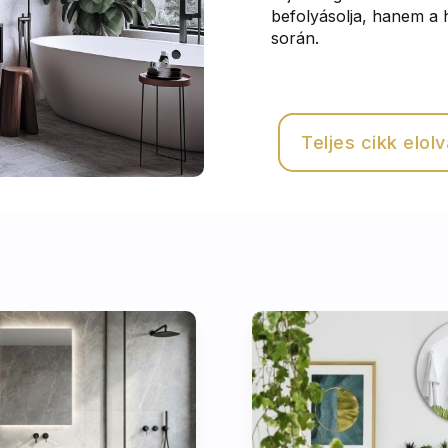
befolyásolja, hanem a 
során.
Teljes cikk elol